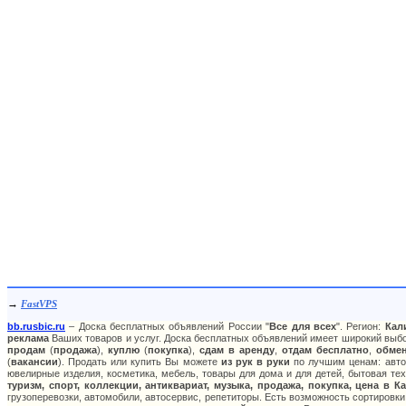
→
FastVPS
bb.rusbic.ru
– Доска бесплатных объявлений России "
Все для всех
". Регион:
Кал
реклама
Ваших товаров и услуг. Доска бесплатных объявлений имеет широкий выбор
продам
(
продажа
),
куплю
(
покупка
),
сдам в аренду
,
отдам бесплатно
,
обме
(
вакансии
). Продать или купить Вы можете
из рук в руки
по лучшим ценам: авто:
ювелирные изделия, косметика, мебель, товары для дома и для детей, бытовая тех
туризм, спорт, коллекции, антиквариат, музыка, продажа, покупка, цена в К
грузоперевозки, автомобили, автосервис, репетиторы. Есть возможность сортировки