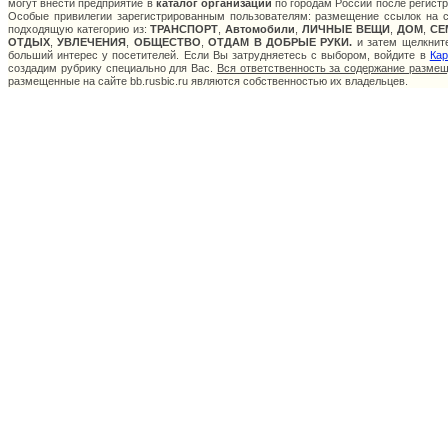
могут внести предприятие в
каталог организаций
по городам России после регистр
Особые привилегии зарегистрированным пользователям: размещение ссылок на са
подходящую категорию из:
ТРАНСПОРТ
,
Автомобили
,
ЛИЧНЫЕ ВЕЩИ
,
ДОМ
,
СЕ
ОТДЫХ
,
УВЛЕЧЕНИЯ
,
ОБЩЕСТВО
,
ОТДАМ В ДОБРЫЕ РУКИ.
и затем щелкните
больший интерес у посетителей. Если Вы затрудняетесь с выбором, войдите в
Кар
создадим рубрику специально для Вас.
Вся ответственность за содержание разме
размещенные на сайте bb.rusbic.ru являются собственностью их владельцев.