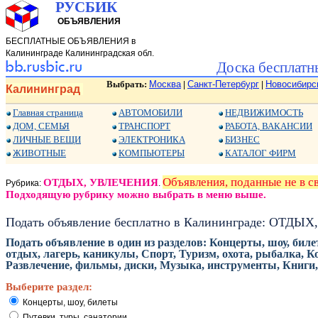
РУСБИК
ОБЪЯВЛЕНИЯ
БЕСПЛАТНЫЕ ОБЪЯВЛЕНИЯ в
Калининграде Калининградская обл.
Доска бесплатн
Выбрать:
Москва
Санкт-Петербург
Новосибирс
|
|
Калининград
Главная страница
АВТОМОБИЛИ
НЕДВИЖИМОСТЬ
ДОМ, СЕМЬЯ
ТРАНСПОРТ
РАБОТА, ВАКАНСИИ
ЛИЧНЫЕ ВЕЩИ
ЭЛЕКТРОНИКА
БИЗНЕС
ЖИВОТНЫЕ
КОМПЬЮТЕРЫ
КАТАЛОГ ФИРМ
Объявления, поданные не в 
ОТДЫХ, УВЛЕЧЕНИЯ
Рубрика:
.
Подходящую рубрику можно выбрать в меню выше.
Подать объявление бесплатно в Калининграде: ОТД
Подать объявление в один из разделов: Концерты, шоу, биле
отдых, лагерь, каникулы, Спорт, Туризм, охота, рыбалка, К
Развлечение, фильмы, диски, Музыка, инструменты, Книги,
Выберите раздел:
Концерты, шоу, билеты
Путевки, туры, санатории