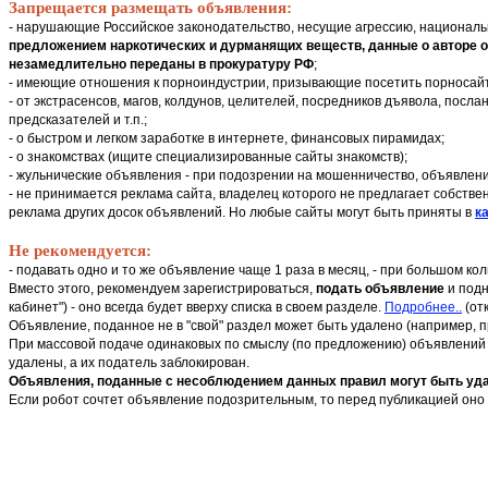
Запрещается размещать объявления:
- нарушающие Российское законодательство, несущие агрессию, националь
предложением наркотических и дурманящих веществ, данные о авторе объ
незамедлительно переданы в прокуратуру РФ
;
- имеющие отношения к порноиндустрии, призывающие посетить порносай
- от экстрасенсов, магов, колдунов, целителей, посредников дъявола, послан
предсказателей и т.п.;
- о быстром и легком заработке в интернете, финансовых пирамидах;
- о знакомствах (ищите специализированные сайты знакомств);
- жульнические объявления - при подозрении на мошенничество, объявлени
- не принимается реклама сайта, владелец которого не предлагает собстве
реклама других досок объявлений. Но любые сайты могут быть приняты в
ка
Не рекомендуется:
- подавать одно и то же объявление чаще 1 раза в месяц, - при большом к
Вместо этого, рекомендуем зарегистрироваться,
подать объявление
и подн
кабинет") - оно всегда будет вверху списка в своем разделе.
Подробнее..
(от
Объявление, поданное не в "свой" раздел может быть удалено (например, 
При массовой подаче одинаковых по смыслу (по предложению) объявлений в
удалены, а их податель заблокирован.
Объявления, поданные с несоблюдением данных правил могут быть удал
Если робот сочтет объявление подозрительным, то перед публикацией оно