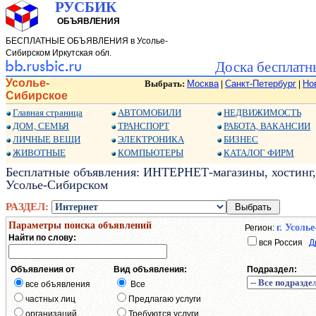
РУСБИК
ОБЪЯВЛЕНИЯ
БЕСПЛАТНЫЕ ОБЪЯВЛЕНИЯ в Усолье-
Сибирском Иркутская обл.
Доска бесплатн
Усолье-
Выбрать:
Москва
Санкт-Петербург
Но
|
|
Сибирское
Главная страница
АВТОМОБИЛИ
НЕДВИЖИМОСТЬ
ДОМ, СЕМЬЯ
ТРАНСПОРТ
РАБОТА, ВАКАНСИИ
ЛИЧНЫЕ ВЕЩИ
ЭЛЕКТРОНИКА
БИЗНЕС
ЖИВОТНЫЕ
КОМПЬЮТЕРЫ
КАТАЛОГ ФИРМ
Бесплатные объявления: ИНТЕРНЕТ-магазины, хостинг, 
Усолье-Сибирском
РАЗДЕЛ:
Параметры поиска объявлений
г. Усоль
Регион:
Найти по слову:
вся Россия
Д
Объявления от
Вид объявления:
Подраздел:
все объявления
Все
частных лиц
Предлагаю услуги
организаций
Требуются услуги