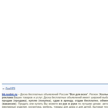
→
FastVPS
bb.rusbic.ru
– Доска бесплатных объявлений России "
Все для всех
". Регион:
Усоль
реклама
Ваших товаров и услуг. Доска бесплатных объявлений имеет широкий выбор
продам
(
продажа
),
куплю
(
покупка
),
сдам в аренду
,
отдам бесплатно
,
обме
(
вакансии
). Продать или купить Вы можете
из рук в руки
по лучшим ценам: авто:
ювелирные изделия, косметика, мебель, товары для дома и для детей, бытовая тех