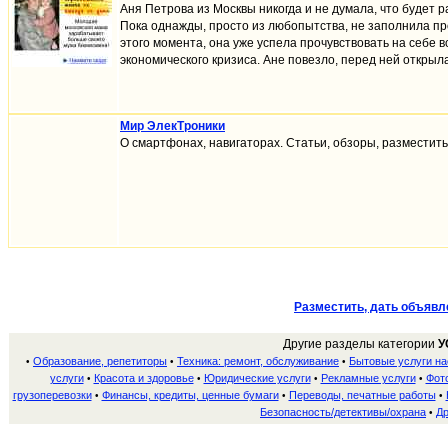
Аня Петрова из Москвы никогда и не думала, что будет 
Пока однажды, просто из любопытства, не заполнила п
этого момента, она уже успела прочувствовать на себе 
экономического кризиса. Ане повезло, перед ней открыла
Мир ЭлекТроники
О смартфонах, навигаторах. Статьи, обзоры, разместить с
Разместить, дать объявл
Другие разделы категории
У
Образование, репетиторы
Техника: ремонт, обслуживание
Бытовые услуги н
•
•
•
услуги
Красота и здоровье
Юридические услуги
Рекламные услуги
Фото
•
•
•
•
грузоперевозки
Финансы, кредиты, ценные бумаги
Переводы, печатные работы
•
•
•
Безопасность/детективы/охрана
Др
•