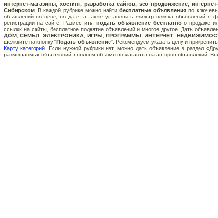
интернет-магазины, хостинг, разработка сайтов, seo продвижение, интернет
Сибирском
. В каждой рубрике можно найти
бесплатные объявления
по ключевым
объявлений по цене, по дате, а также установить фильтр поиска объявлений с 
регистрации на сайте. Разместить,
подать объявление бесплатно
о продаже ил
ссылок на сайты, бесплатное поднятие объявлений и многое другое. Дать объявле
ДОМ
,
СЕМЬЯ
,
ЭЛЕКТРОНИКА
,
ИГРЫ
,
ПРОГРАММЫ
,
ИНТЕРНЕТ
,
НЕДВИЖИМОС
щелкните на кнопку "
Подать объявление
". Рекомендуем указать цену и прикрепит
Карту категорий
. Если нужной рубрики нет, можно дать объявление в раздел «Д
размещаемых объявлений в полном объёме возлагается на авторов объявлений.
Все