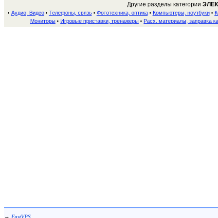
Другие разделы категории
ЭЛЕ
Аудио, Видео
Телефоны, связь
Фототехника, оптика
Компьютеры, ноутбуки
К
•
•
•
•
•
Мониторы
Игровые приставки, тренажеры
Расх. материалы, заправка к
•
•
→
FastVPS