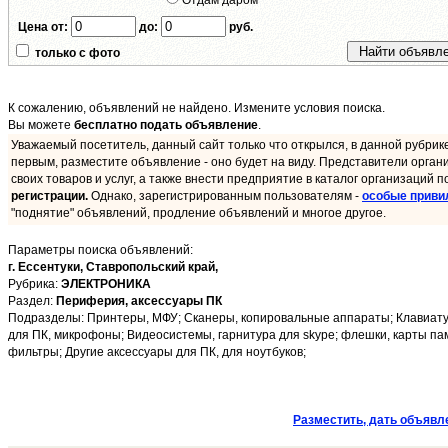
Отдам даром
Цена от:
до:
руб.
только с фото
К сожалению, объявлений не найдено. Измените условия поиска.
Вы можете
бесплатно подать объявление
.
Уважаемый посетитель, данный сайт только что открылся, в данной рубрик
первым, разместите объявление - оно будет на виду. Представители орган
своих товаров и услуг, а также внести предприятие в каталог организаций п
регистрации.
Однако, зарегистрированным пользователям -
особые приви
"поднятие" объявлений, продление объявлений и многое другое.
Параметры поиска объявлений:
г. Ессентуки,
Ставропольский край,
Рубрика:
ЭЛЕКТРОНИКА
Раздел:
Периферия, аксессуары ПК
Подразделы: Принтеры, МФУ; Сканеры, копировальные аппараты; Клавиатуры
для ПК, микрофоны; Видеосистемы, гарнитура для skype; флешки, карты пам
фильтры; Другие аксессуары для ПК, для ноутбуков;
Разместить, дать объявл