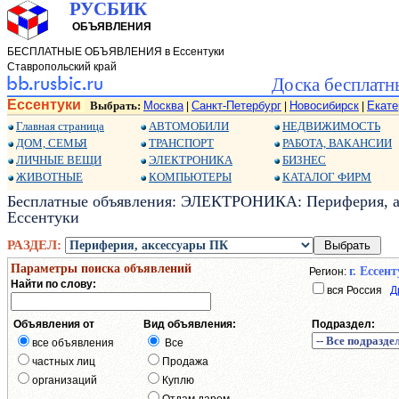
РУСБИК
ОБЪЯВЛЕНИЯ
БЕСПЛАТНЫЕ ОБЪЯВЛЕНИЯ в Ессентуки
Ставропольский край
Доска бесплатн
Ессентуки
Выбрать:
Москва
Санкт-Петербург
Новосибирск
Екате
|
|
|
Главная страница
АВТОМОБИЛИ
НЕДВИЖИМОСТЬ
ДОМ, СЕМЬЯ
ТРАНСПОРТ
РАБОТА, ВАКАНСИИ
ЛИЧНЫЕ ВЕЩИ
ЭЛЕКТРОНИКА
БИЗНЕС
ЖИВОТНЫЕ
КОМПЬЮТЕРЫ
КАТАЛОГ ФИРМ
Бесплатные объявления: ЭЛЕКТРОНИКА: Периферия, ак
Ессентуки
РАЗДЕЛ:
Параметры поиска объявлений
г. Ессен
Регион:
Найти по слову:
вся Россия
Д
Объявления от
Вид объявления:
Подраздел:
все объявления
Все
частных лиц
Продажа
организаций
Куплю