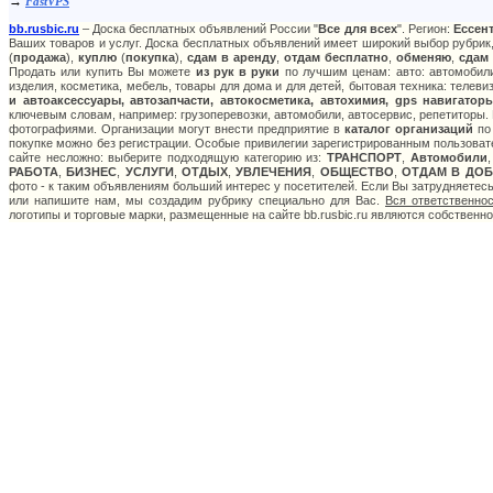
→
FastVPS
bb.rusbic.ru
– Доска бесплатных объявлений России "
Все для всех
". Регион:
Ессен
Ваших товаров и услуг. Доска бесплатных объявлений имеет широкий выбор рубрик,
(
продажа
),
куплю
(
покупка
),
сдам в аренду
,
отдам бесплатно
,
обменяю
,
сдам
Продать или купить Вы можете
из рук в руки
по лучшим ценам: авто: автомобили
изделия, косметика, мебель, товары для дома и для детей, бытовая техника: телев
и автоаксессуары, автозапчасти, автокосметика, автохимия, gps навигатор
ключевым словам, например: грузоперевозки, автомобили, автосервис, репетиторы. 
фотографиями. Организации могут внести предприятие в
каталог организаций
по 
покупке можно без регистрации. Особые привилегии зарегистрированным пользоват
сайте несложно: выберите подходящую категорию из:
ТРАНСПОРТ
,
Автомобили
РАБОТА
,
БИЗНЕС
,
УСЛУГИ
,
ОТДЫХ
,
УВЛЕЧЕНИЯ
,
ОБЩЕСТВО
,
ОТДАМ В ДОБ
фото - к таким объявлениям больший интерес у посетителей. Если Вы затрудняетес
или напишите нам, мы создадим рубрику специально для Вас.
Вся ответственно
логотипы и торговые марки, размещенные на сайте bb.rusbic.ru являются собственн