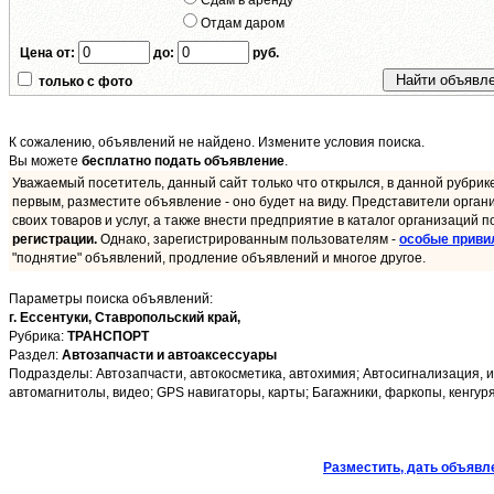
Сдам в аренду
Отдам даром
Цена от:
до:
руб.
только с фото
К сожалению, объявлений не найдено. Измените условия поиска.
Вы можете
бесплатно подать объявление
.
Уважаемый посетитель, данный сайт только что открылся, в данной рубрик
первым, разместите объявление - оно будет на виду. Представители орган
своих товаров и услуг, а также внести предприятие в каталог организаций п
регистрации.
Однако, зарегистрированным пользователям -
особые приви
"поднятие" объявлений, продление объявлений и многое другое.
Параметры поиска объявлений:
г. Ессентуки,
Ставропольский край,
Рубрика:
ТРАНСПОРТ
Раздел:
Автозапчасти и автоаксессуары
Подразделы: Автозапчасти, автокосметика, автохимия; Автосигнализация, и
автомагнитолы, видео; GPS навигаторы, карты; Багажники, фаркопы, кенгуря
Разместить, дать объявл