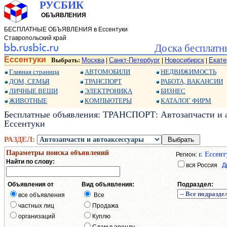
РУСБИК
ОБЪЯВЛЕНИЯ
БЕСПЛАТНЫЕ ОБЪЯВЛЕНИЯ в Ессентуки
Ставропольский край
Доска бесплатн
Ессентуки
Выбрать:
Москва
Санкт-Петербург
Новосибирск
Екате
|
|
|
Главная страница
АВТОМОБИЛИ
НЕДВИЖИМОСТЬ
ДОМ, СЕМЬЯ
ТРАНСПОРТ
РАБОТА, ВАКАНСИИ
ЛИЧНЫЕ ВЕЩИ
ЭЛЕКТРОНИКА
БИЗНЕС
ЖИВОТНЫЕ
КОМПЬЮТЕРЫ
КАТАЛОГ ФИРМ
Бесплатные объявления: ТРАНСПОРТ: Автозапчасти и а
Ессентуки
РАЗДЕЛ:
Параметры поиска объявлений
г. Ессен
Регион:
Найти по слову:
вся Россия
Д
Объявления от
Вид объявления:
Подраздел:
все объявления
Все
частных лиц
Продажа
организаций
Куплю