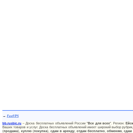
→
FastVPS
bb.rusbic.ru
– Доска бесплатных объявлений России "
Все для всех
". Регион:
Ейс
Ваших товаров и услуг. Доска бесплатных объявлений имеет широкий выбор рубрик,
(
продажа
),
куплю
(
покупка
),
сдам в аренду
,
отдам бесплатно
,
обменяю
,
сдам