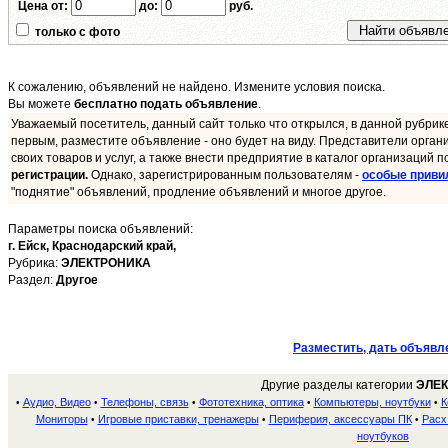
Цена от:
до:
руб.
только с фото
К сожалению, объявлений не найдено. Измените условия поиска.
Вы можете
бесплатно подать объявление
.
Уважаемый посетитель, данный сайт только что открылся, в данной рубрик
первым, разместите объявление - оно будет на виду. Представители орган
своих товаров и услуг, а также внести предприятие в каталог организаций п
регистрации.
Однако, зарегистрированным пользователям -
особые приви
"поднятие" объявлений, продление объявлений и многое другое.
Параметры поиска объявлений:
г. Ейск,
Краснодарский край,
Рубрика:
ЭЛЕКТРОНИКА
Раздел:
Другое
Разместить, дать объявл
Другие разделы категории
ЭЛЕ
Аудио, Видео
Телефоны, связь
Фототехника, оптика
Компьютеры, ноутбуки
К
•
•
•
•
•
Мониторы
Игровые приставки, тренажеры
Периферия, аксессуары ПК
Расх
•
•
•
ноутбуков