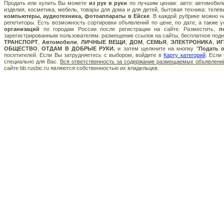
Продать или купить Вы можете
из рук в руки
по лучшим ценам: авто: автомобили
изделия, косметика, мебель, товары для дома и для детей, бытовая техника: теле
компьютеры, аудиотехника, фотоаппараты в Ейске
. В каждой рубрике можно 
репетиторы. Есть возможность сортировки объявлений по цене, по дате, а также
организаций
по городам России после регистрации на сайте. Разместить,
п
зарегистрированным пользователям: размещение ссылок на сайты, бесплатное подня
ТРАНСПОРТ
,
Автомобили
,
ЛИЧНЫЕ ВЕЩИ
,
ДОМ
,
СЕМЬЯ
,
ЭЛЕКТРОНИКА
,
И
ОБЩЕСТВО
,
ОТДАМ В ДОБРЫЕ РУКИ.
и затем щелкните на кнопку "
Подать 
посетителей. Если Вы затрудняетесь с выбором, войдите в
Карту категорий
. Если
специально для Вас.
Вся ответственность за содержание размещаемых объявлений
сайте bb.rusbic.ru являются собственностью их владельцев.