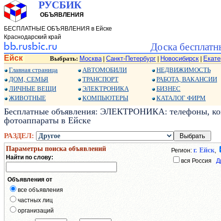
РУСБИК
ОБЪЯВЛЕНИЯ
БЕСПЛАТНЫЕ ОБЪЯВЛЕНИЯ в Ейске
Краснодарский край
Доска бесплатн
Ейск
Выбрать:
Москва
Санкт-Петербург
Новосибирск
Екате
|
|
|
Главная страница
АВТОМОБИЛИ
НЕДВИЖИМОСТЬ
ДОМ, СЕМЬЯ
ТРАНСПОРТ
РАБОТА, ВАКАНСИИ
ЛИЧНЫЕ ВЕЩИ
ЭЛЕКТРОНИКА
БИЗНЕС
ЖИВОТНЫЕ
КОМПЬЮТЕРЫ
КАТАЛОГ ФИРМ
Бесплатные объявления: ЭЛЕКТРОНИКА: телефоны, ко
фотоаппараты в Ейске
РАЗДЕЛ:
Параметры поиска объявлений
г. Ейск
Регион:
,
Найти по слову:
вся Россия
Д
Объявления от
все объявления
частных лиц
организаций