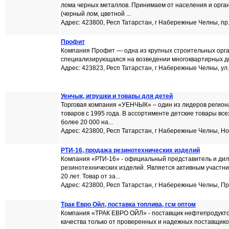
лома черных металлов. Принимаем от населения и орг
(черный лом, цветной ...
Адрес: 423800, Респ Татарстан, г Набережные Челны, пр.
Профит
Компания Профит — одна из крупных строительных орг
специализирующаяся на возведении многоквартирных дом
Адрес: 423823, Респ Татарстан, г Набережные Челны, ул.
Уенчык, игрушки и товары для детей
Торговая компания «УЕНЧЫК» – один из лидеров регион
товаров с 1995 года. В ассортименте детские товары все
более 20 000 на...
Адрес: 423800, Респ Татарстан, г Набережные Челны, Нов
РТИ-16, продажа резинотехнических изделий
Компания «РТИ-16» - официальный представитель и ди
резинотехнических изделий. Является активным участн
20 лет. Товар от за...
Адрес: 423800, Респ Татарстан, г Набережные Челны, П
Трак Евро Ойл, поставка топлива, гсм оптом
Компания «ТРАК ЕВРО ОЙЛ» - поставщик нефтепродукто
качества только от проверенных и надежных поставщико