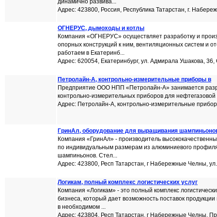
динамично развива...
Адрес: 423800, Россия, Республика Татарстан, г. Набере
ОГНЕРУС, дымоходы и котлы
Компания «ОГНЕРУС» осуществляет разработку и произ
опорных конструкций к ним, вентиляционных систем и о
работаем в Екатеринб...
Адрес: 620054, Екатеринбург, ул. Адмирала Ушакова, 36,
Петролайн-А, контрольно-измерительные приборы в
Предприятие ООО НПП «Петролайн-А» занимается разр
контрольно-измерительных приборов для нефтегазовой 
Адрес: Петролайн-А, контрольно-измерительные прибор
ГринАл, оборудование для выращивания шампиньоно
Компания «ГринАл» - производитель высококачественн
по индивидуальным размерам из алюминиевого профиля
шампиньонов. Стел...
Адрес: 423800, Респ Татарстан, г Набережные Челны, ул
Логикам, полный комплекс логистических услуг
Компания «Логикам» - это полный комплекс логистически
бизнеса, который дает возможность поставок продукции 
в необходимом ...
Адрес: 423804, Респ Татарстан, г Набережные Челны, П