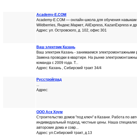
Academy-E.COM
Academy-E.COM — онлайн-школа для обучения навыкам
Wildberries, Яндекс.Маркет, AliExpress, KazanExpress и др
Адрес: ул. Островского, д. 102, офис 301
Ваш электрик Казань
Ваш электрик Казань - занимаемся электромонтажными 
Замена проводки в квартире. На рынке электромонтажн
команда с 2009 года. Т...
Адрес: Казань , Сибирский тракт 34/4
Русстройград
...
Адрес:
ООО Аск Хоум
Строительство домов "под ключ" в Казани. Работа по ав
индивидуальный подход, честные цены. Наша специализ
авторские дома и совр...
Адрес: ул.Сибирский тракт, д.13