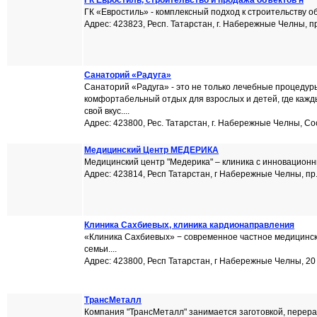
ГК Евростиль, строительство и продажа объектов н
ГК «Евростиль» - комплексный подход к строительству объ
Адрес: 423823, Респ. Татарстан, г. Набережные Челны, п
Санаторий «Радуга»
Санаторий «Радуга» - это не только лечебные процедур
комфортабельный отдых для взрослых и детей, где кажд
свой вкус....
Адрес: 423800, Рес. Татарстан, г. Набережные Челны, С
Медицинский Центр МЕДЕРИКА
Медицинский центр "Медерика" – клиника с инновационны
Адрес: 423814, Респ Татарстан, г Набережные Челны, пр
Клиника Сахбиевых, клиника кардионаправления
«Клиника Сахбиевых» − современное частное медицинск
семьи....
Адрес: 423800, Респ Татарстан, г Набережные Челны, 20
ТрансМеталл
Компания "ТрансМеталл" занимается заготовкой, перер