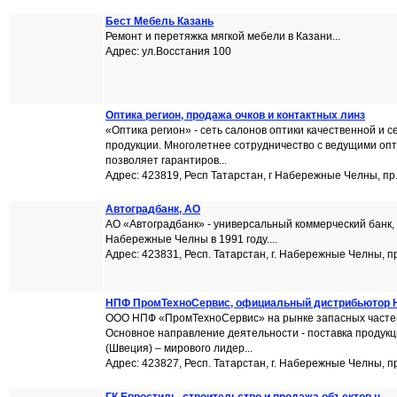
Бест Мебель Казань
Ремонт и перетяжка мягкой мебели в Казани...
Адрес: ул.Восстания 100
Оптика регион, продажа очков и контактных линз
«Оптика регион» - сеть салонов оптики качественной и
продукции. Многолетнее сотрудничество с ведущими оп
позволяет гарантиров...
Адрес: 423819, Респ Татарстан, г Набережные Челны, пр
Автоградбанк, АО
АО «Автоградбанк» - универсальный коммерческий банк, 
Набережные Челны в 1991 году....
Адрес: 423831, Респ. Татарстан, г. Набережные Челны, п
НПФ ПромТехноСервис, официальный дистрибьютор 
ООО НПФ «ПромТехноСервис» на рынке запасных частей 
Основное направление деятельности - поставка проду
(Швеция) – мирового лидер...
Адрес: 423827, Респ. Татарстан, г. Набережные Челны, пр