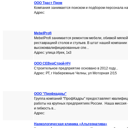
ООО Траст Пром
Компания занимается поиском и подбором персонала на 
Адрес:
MebelProfi
MebelProfi занимается ремонтом мебели, обивкой мягкой
реставрацией столов и стульев. В штат нашей компании 
высококвалифицированные спе...
Адрес: улица Ирек, 1к3
ООО СЕВерСтрой-НЧ
Строительное предприятие основано в 2012 году...
Адрес: РТ, г Набережные Челны, ул Моторная 2/15
ООО "Профкадры"
Группа компаний "ПрофКадры" предоставляет квалифи
работы на крупных предприятиях России. Наша миссия –
и гибкость в...
Адрес:
Наркологическая клиника «Альтернатива»