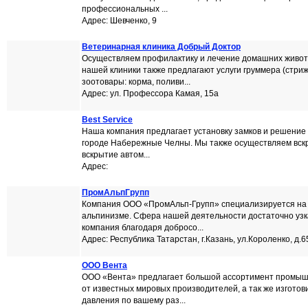
профессиональных ...
Адрес: Шевченко, 9
Ветеринарная клиника Добрый Доктор
Осуществляем профилактику и лечение домашних живот
нашей клиники также предлагают услуги груммера (стриж
зоотовары: корма, поливи...
Адрес: ул. Профессора Камая, 15а
Best Service
Наша компания предлагает установку замков и решение 
городе Набережные Челны. Мы также осуществляем вскр
вскрытие автом...
Адрес:
ПромАльпГрупп
Компания ООО «ПромАльп-Групп» специализируется н
альпинизме. Сфера нашей деятельности достаточно узк
компания благодаря добросо...
Адрес: Республика Татарстан, г.Казань, ул.Короленко, д.6
ООО Вента
ООО «Вента» предлагает большой ассортимент промы
от известных мировых производителей, а так же изготов
давления по вашему раз...