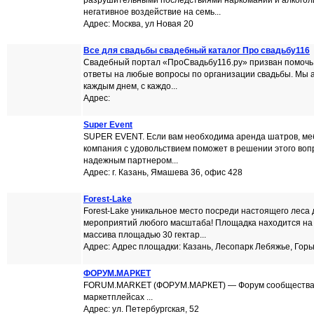
разрушительными последствиями наркомании и алкоголи
негативное воздействие на семь...
Адрес: Москва, ул Новая 20
Все для свадьбы свадебный каталог Про свадьбу116
Свадебный портал «ПроСвадьбу116.ру» призван помочь
ответы на любые вопросы по организации свадьбы. Мы а
каждым днем, с каждо...
Адрес:
Super Event
SUPER EVENT. Если вам необходима аренда шатров, мебе
компания с удовольствием поможет в решении этого воп
надежным партнером...
Адрес: г. Казань, Ямашева 36, офис 428
Forest-Lake
Forest-Lake уникальное место посреди настоящего леса
мероприятий любого масштаба! Площадка находится на
массива площадью 30 гектар...
Адрес: Адрес площадки: Казань, Лесопарк Лебяжье, Горь
ФОРУМ.МАРКЕТ
FORUM.MARKET (ФОРУМ.МАРКЕТ) — Форум сообщества 
маркетплейсах ...
Адрес: ул. Петербургская, 52