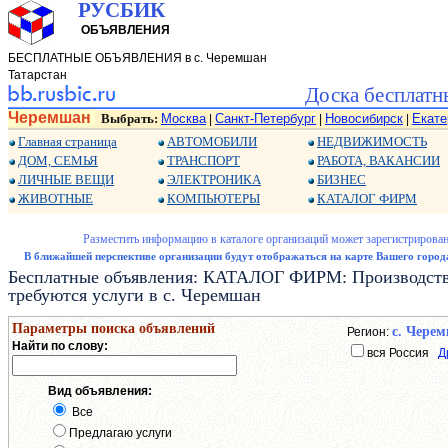
РУСБИК
ОБЪЯВЛЕНИЯ
БЕСПЛАТНЫЕ ОБЪЯВЛЕНИЯ в с. Черемшан
Татарстан
Доска бесплатн
Черемшан
Выбрать:
Москва
Санкт-Петербург
Новосибирск
Екате
|
|
|
Главная страница
АВТОМОБИЛИ
НЕДВИЖИМОСТЬ
ДОМ, СЕМЬЯ
ТРАНСПОРТ
РАБОТА, ВАКАНСИИ
ЛИЧНЫЕ ВЕЩИ
ЭЛЕКТРОНИКА
БИЗНЕС
ЖИВОТНЫЕ
КОМПЬЮТЕРЫ
КАТАЛОГ ФИРМ
Разместить информацию в каталоге организаций может зарегистрирован
В ближайшей перспективе организации будут отображаться на карте Вашего города
Бесплатные объявления: КАТАЛОГ ФИРМ: Производство 
требуются услуги в с. Черемшан
Параметры поиска объявлений
с. Чере
Регион:
Найти по слову:
вся Россия
Д
Вид объявления:
Все
Предлагаю услуги