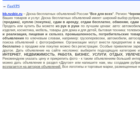
→
FastVPS
bb.rusbic.ru
– Доска бесплатных объявлений России "
Все для всех
". Регион:
Черем
Ваших товаров и услуг. Доска бесплатных объявлений имеет широкий выбор рубрик,
(
продажа
),
куплю
(
покупка
),
сдам в аренду
,
отдам бесплатно
,
обменяю
,
сдам
Продать или купить Вы можете
из рук в руки
по лучшим ценам: авто: автомобили
изделия, косметика, мебель, товары для дома и для детей, бытовая техника: телеви
и реализация, пищевая и сельхоз. промышленность, потребительские товар
объявления
по ключевым словам, например: грузоперевозки, автомобили, автосер
поиска объявлений с фотографиями. Организации могут внести предприятие в
к
бесплатно
о продаже или покупке можно без регистрации. Особые привилегии зар
другое. Дать объявление на сайте несложно: выберите подходящую категорию 
ИНТЕРНЕТ
,
НЕДВИЖИМОСТЬ
,
РАБОТА
,
БИЗНЕС
,
УСЛУГИ
,
ОТДЫХ
,
УВЛЕЧЕ
Рекомендуем указать цену и прикрепить фото - к таким объявлениям больший инте
можно дать объявление в раздел «Другое» или напишите нам, мы создадим рубр
возлагается на авторов объявлений.
Все логотипы и торговые марки, размещенные на