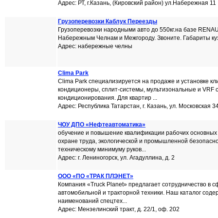
Адрес: РТ, г.Казань, (Кировский район) ул.Набережная 11
Грузоперевозки Каблук Переезды
Грузоперевозки народными авто до 550кг.на базе RENAUL
Набережным Челнам и Межгороду. Звоните. Габариты кузо
Адрес: набережные челны
Clima Park
Clima Park специализируется на продаже и установке кл
кондиционеры, сплит-системы, мультизональные и VRF 
кондиционирования. Для квартир ...
Адрес: Республика Татарстан, г. Казань, ул. Московская 3
ЧОУ ДПО «Нефтеавтоматика»
обучение и повышение квалификации рабочих основных
охране труда, экологической и промышленной безопасно
техническому минимуму руков...
Адрес: г. Лениногорск, ул. Агадуллина, д. 2
ООО «ПО «ТРАК ПЛЭНЕТ»
Компания «Truck Planet» предлагает сотрудничество в с
автомобильной и тракторной техники. Наш каталог соде
наименований спецтех...
Адрес: Мензелинский тракт, д. 22/1, оф. 202