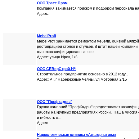
ООО Траст Пром
Компания занимается поиском и подбором персонала на 
Адрес:
MebelProfi
MebelProfi занимается ремонтом мебели, обивкой мягкой
реставрацией столов и стульев. В штат нашей компании 
высококвалифицированные спе...
Адрес: улица Ирек, 1к3
ООО СЕВерСтрой-НЧ
Строительное предприятие основано в 2012 году...
Адрес: РТ, г Набережные Челны, ул Моторная 2/15
ООО "Профкадры"
Группа компаний "ПрофКадры" предоставляет квалифи
работы на крупных предприятиях России. Наша миссия –
и гибкость в...
Адрес:
Наркологическая клиника «Альтернатива»