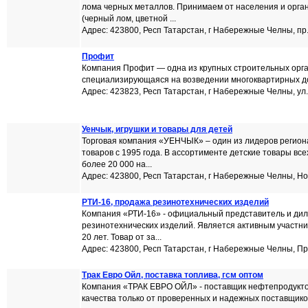
лома черных металлов. Принимаем от населения и орг
(черный лом, цветной ...
Адрес: 423800, Респ Татарстан, г Набережные Челны, пр.
Профит
Компания Профит — одна из крупных строительных орг
специализирующаяся на возведении многоквартирных дом
Адрес: 423823, Респ Татарстан, г Набережные Челны, ул.
Уенчык, игрушки и товары для детей
Торговая компания «УЕНЧЫК» – один из лидеров регион
товаров с 1995 года. В ассортименте детские товары все
более 20 000 на...
Адрес: 423800, Респ Татарстан, г Набережные Челны, Нов
РТИ-16, продажа резинотехнических изделий
Компания «РТИ-16» - официальный представитель и ди
резинотехнических изделий. Является активным участн
20 лет. Товар от за...
Адрес: 423800, Респ Татарстан, г Набережные Челны, П
Трак Евро Ойл, поставка топлива, гсм оптом
Компания «ТРАК ЕВРО ОЙЛ» - поставщик нефтепродукто
качества только от проверенных и надежных поставщико