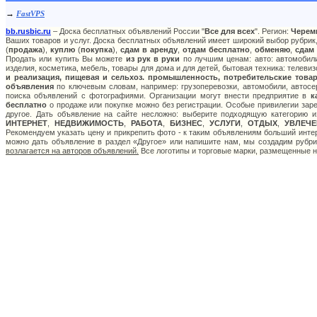
→
FastVPS
bb.rusbic.ru
– Доска бесплатных объявлений России "
Все для всех
". Регион:
Черем
Ваших товаров и услуг. Доска бесплатных объявлений имеет широкий выбор рубрик,
(
продажа
),
куплю
(
покупка
),
сдам в аренду
,
отдам бесплатно
,
обменяю
,
сдам
Продать или купить Вы можете
из рук в руки
по лучшим ценам: авто: автомобили
изделия, косметика, мебель, товары для дома и для детей, бытовая техника: телеви
и реализация, пищевая и сельхоз. промышленность, потребительские товар
объявления
по ключевым словам, например: грузоперевозки, автомобили, автосер
поиска объявлений с фотографиями. Организации могут внести предприятие в
к
бесплатно
о продаже или покупке можно без регистрации. Особые привилегии зар
другое. Дать объявление на сайте несложно: выберите подходящую категорию 
ИНТЕРНЕТ
,
НЕДВИЖИМОСТЬ
,
РАБОТА
,
БИЗНЕС
,
УСЛУГИ
,
ОТДЫХ
,
УВЛЕЧЕ
Рекомендуем указать цену и прикрепить фото - к таким объявлениям больший инте
можно дать объявление в раздел «Другое» или напишите нам, мы создадим рубр
возлагается на авторов объявлений.
Все логотипы и торговые марки, размещенные на