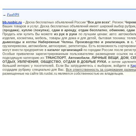
→
FastVPS
bb.rusbic.ru
– Доска бесплатных объявлений России "
Все для всех
". Регион:
Черем
Ваших товаров и услуг. Доска бесплатных объявлений имеет широкий выбор рубрик,
(
продажа
),
куплю
(
покупка
),
сдам в аренду
,
отдам бесплатно
,
обменяю
,
сдам
Продать или купить Вы можете
из рук в руки
по лучшим ценам: авто: автомобили
изделия, косметика, мебель, товары для дома и для детей, бытовая техника: теле
дымоходы и котлы Набережные Челны. Производство и реализация. в с.
грузоперевозки, автомобили, автосервис, репетиторы. Есть возможность сортировки
могут внести предприятие в
каталог организаций
по городам России после регистр
Особые привилегии зарегистрированным пользователям: размещение ссылок на са
подходящую категорию из:
ТРАНСПОРТ
,
Автомобили
,
ЛИЧНЫЕ ВЕЩИ
,
ДОМ
,
СЕ
ОТДЫХ
,
УВЛЕЧЕНИЯ
,
ОБЩЕСТВО
,
ОТДАМ В ДОБРЫЕ РУКИ.
и затем щелкните
больший интерес у посетителей. Если Вы затрудняетесь с выбором, войдите в
Кар
создадим рубрику специально для Вас.
Вся ответственность за содержание разме
размещенные на сайте bb.rusbic.ru являются собственностью их владельцев.