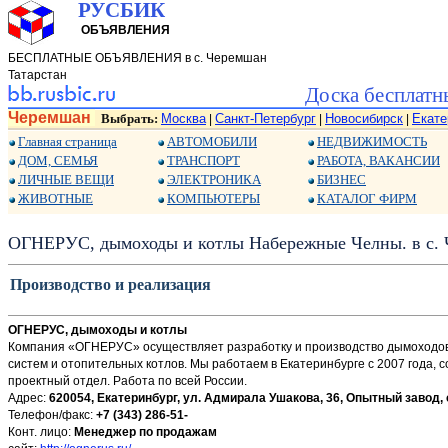
РУСБИК
ОБЪЯВЛЕНИЯ
БЕСПЛАТНЫЕ ОБЪЯВЛЕНИЯ в с. Черемшан
Татарстан
Доска бесплатн
Черемшан
Выбрать:
Москва
Санкт-Петербург
Новосибирск
Екате
|
|
|
Главная страница
АВТОМОБИЛИ
НЕДВИЖИМОСТЬ
ДОМ, СЕМЬЯ
ТРАНСПОРТ
РАБОТА, ВАКАНСИИ
ЛИЧНЫЕ ВЕЩИ
ЭЛЕКТРОНИКА
БИЗНЕС
ЖИВОТНЫЕ
КОМПЬЮТЕРЫ
КАТАЛОГ ФИРМ
ОГНЕРУС, дымоходы и котлы Набережные Челны. в с.
Производство и реализация
ОГНЕРУС, дымоходы и котлы
Компания «ОГНЕРУС» осуществляет разработку и производство дымоходов,
систем и отопительных котлов. Мы работаем в Екатеринбурге с 2007 года,
проектный отдел. Работа по всей России.
Адрес:
620054, Екатеринбург, ул. Адмирала Ушакова, 36, Опытный завод, 
Телефон/факс:
+7 (343) 286-51-
Конт. лицо:
Менеджер по продажам