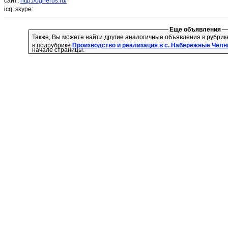
сайт:
http://ognerus.ru/
icq:
skype:
Еще объявления
Также, Вы можете найти другие аналогичные объявления в рубри
в подрубрике
Производство и реализация в с. Набережные Чел
начале страницы.