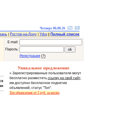
Четверг 06.08.26
зань
Ростов-на-Дону
Уфа
Полный список
|
|
||
E-mail:
Пароль:
Регистрация
(?)
Уникальное предложение
» Зарегистрированные пользователи могут
бесплатно разместить
ссылку на свой сайт
,
ск
им доступно бесплатное поднятие
ан
объявлений, статус "Топ".
Топ объявления от 5 руб. за месяц