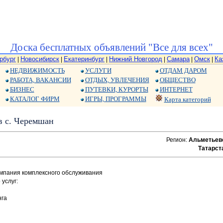
Доска бесплатных объявлений "Все для всех"
рбург
Новосибирск
Екатеринбург
Нижний Новгород
Самара
Омск
Ка
|
|
|
|
|
|
НЕДВИЖИМОСТЬ
УСЛУГИ
ОТДАМ ДАРОМ
РАБОТА, ВАКАНСИИ
ОТДЫХ, УВЛЕЧЕНИЯ
ОБЩЕСТВО
БИЗНЕС
ПУТЕВКИ, КУРОРТЫ
ИНТЕРНЕТ
КАТАЛОГ ФИРМ
ИГРЫ, ПРОГРАММЫ
Карта категорий
в с. Черемшан
Регион:
Альметьев
Татарст
омпания комплексного обслуживания
услуг:
нга