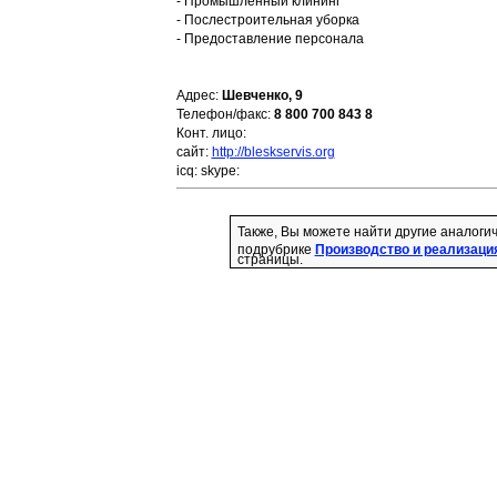
- Промышленный клининг
- Послестроительная уборка
- Предоставление персонала
Адрес:
Шевченко, 9
Телефон/факс:
8 800 700 843 8
Конт. лицо:
сайт:
http://bleskservis.org
icq:
skype:
Также, Вы можете найти другие аналоги
подрубрике
Производство и реализация
страницы.