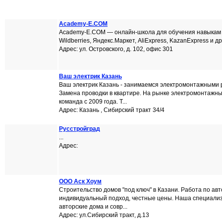
Academy-E.COM
Academy-E.COM — онлайн-школа для обучения навыкам
Wildberries, Яндекс.Маркет, AliExpress, KazanExpress и др
Адрес: ул. Островского, д. 102, офис 301
Ваш электрик Казань
Ваш электрик Казань - занимаемся электромонтажными 
Замена проводки в квартире. На рынке электромонтажн
команда с 2009 года. Т...
Адрес: Казань , Сибирский тракт 34/4
Русстройград
...
Адрес:
ООО Аск Хоум
Строительство домов "под ключ" в Казани. Работа по ав
индивидуальный подход, честные цены. Наша специализ
авторские дома и совр...
Адрес: ул.Сибирский тракт, д.13