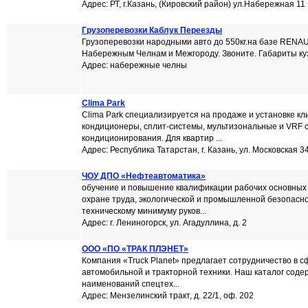
Адрес: РТ, г.Казань, (Кировский район) ул.Набережная 11
Грузоперевозки Каблук Переезды
Грузоперевозки народными авто до 550кг.на базе RENAUL
Набережным Челнам и Межгороду. Звоните. Габариты кузо
Адрес: набережные челны
Clima Park
Clima Park специализируется на продаже и установке кл
кондиционеры, сплит-системы, мультизональные и VRF 
кондиционирования. Для квартир ...
Адрес: Республика Татарстан, г. Казань, ул. Московская 3
ЧОУ ДПО «Нефтеавтоматика»
обучение и повышение квалификации рабочих основных
охране труда, экологической и промышленной безопасно
техническому минимуму руков...
Адрес: г. Лениногорск, ул. Агадуллина, д. 2
ООО «ПО «ТРАК ПЛЭНЕТ»
Компания «Truck Planet» предлагает сотрудничество в с
автомобильной и тракторной техники. Наш каталог соде
наименований спецтех...
Адрес: Мензелинский тракт, д. 22/1, оф. 202