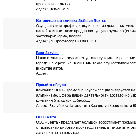
профессиональных ...
Адрес: Шевченко, 9
Ветеринарная клиника Добрый Доктор
Осуществляем профилактику и лечение домашних живот
нашей клиники также предлагают услуги груммера (стриж
зоотовары: корма, поливи...
Адрес: ул. Профессора Камая, 15а
Best Service
Наша компания предлагает установку замков и решение 
городе Набережные Челны. Мы также осуществляем вскр
вскрытие автом...
Адрес:
ПромАльпГрупп
Компания ООО «ПромАльп-Групп» специализируется н
альпинизме. Сфера нашей деятельности достаточно узк
компания благодаря добросо...
Адрес: Республика Татарстан, г.Казань, ул.Короленко, д.6
ООО Вента
ООО «Вента» предлагает большой ассортимент промы
от известных мировых производителей, а так же изготов
давления по вашему раз...