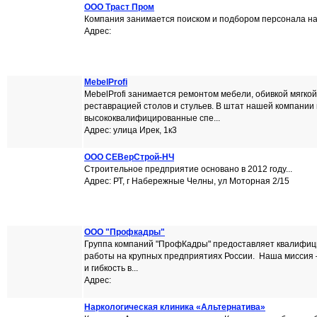
ООО Траст Пром
Компания занимается поиском и подбором персонала на 
Адрес:
MebelProfi
MebelProfi занимается ремонтом мебели, обивкой мягкой
реставрацией столов и стульев. В штат нашей компании 
высококвалифицированные спе...
Адрес: улица Ирек, 1к3
ООО СЕВерСтрой-НЧ
Строительное предприятие основано в 2012 году...
Адрес: РТ, г Набережные Челны, ул Моторная 2/15
ООО "Профкадры"
Группа компаний "ПрофКадры" предоставляет квалифи
работы на крупных предприятиях России. Наша миссия –
и гибкость в...
Адрес:
Наркологическая клиника «Альтернатива»