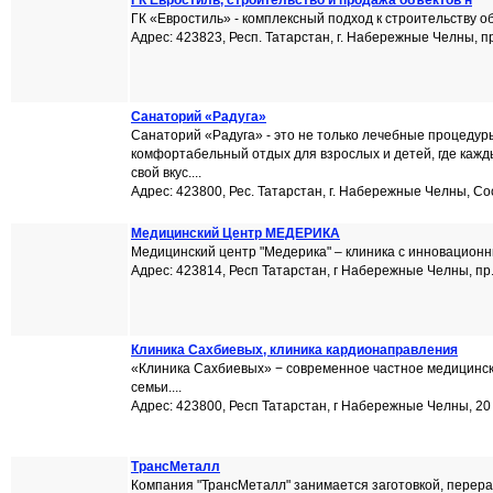
ГК Евростиль, строительство и продажа объектов н
ГК «Евростиль» - комплексный подход к строительству объ
Адрес: 423823, Респ. Татарстан, г. Набережные Челны, п
Санаторий «Радуга»
Санаторий «Радуга» - это не только лечебные процедур
комфортабельный отдых для взрослых и детей, где кажд
свой вкус....
Адрес: 423800, Рес. Татарстан, г. Набережные Челны, С
Медицинский Центр МЕДЕРИКА
Медицинский центр "Медерика" – клиника с инновационны
Адрес: 423814, Респ Татарстан, г Набережные Челны, пр
Клиника Сахбиевых, клиника кардионаправления
«Клиника Сахбиевых» − современное частное медицинск
семьи....
Адрес: 423800, Респ Татарстан, г Набережные Челны, 20
ТрансМеталл
Компания "ТрансМеталл" занимается заготовкой, перер