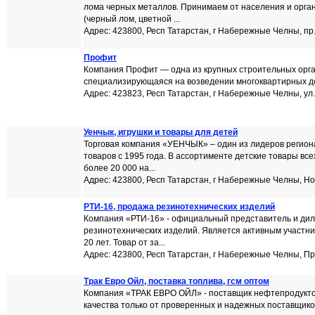
лома черных металлов. Принимаем от населения и орг
(черный лом, цветной ...
Адрес: 423800, Респ Татарстан, г Набережные Челны, пр.
Профит
Компания Профит — одна из крупных строительных орг
специализирующаяся на возведении многоквартирных дом
Адрес: 423823, Респ Татарстан, г Набережные Челны, ул.
Уенчык, игрушки и товары для детей
Торговая компания «УЕНЧЫК» – один из лидеров регион
товаров с 1995 года. В ассортименте детские товары все
более 20 000 на...
Адрес: 423800, Респ Татарстан, г Набережные Челны, Нов
РТИ-16, продажа резинотехнических изделий
Компания «РТИ-16» - официальный представитель и ди
резинотехнических изделий. Является активным участн
20 лет. Товар от за...
Адрес: 423800, Респ Татарстан, г Набережные Челны, П
Трак Евро Ойл, поставка топлива, гсм оптом
Компания «ТРАК ЕВРО ОЙЛ» - поставщик нефтепродукто
качества только от проверенных и надежных поставщико