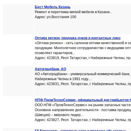
Бест Мебель Казань
Ремонт и перетяжка мягкой мебели в Казани...
Адрес: ул.Восстания 100
Оптика регион, продажа очков и контактных линз
«Оптика регион» - сеть салонов оптики качественной и
продукции. Многолетнее сотрудничество с ведущими оп
позволяет гарантиров...
Адрес: 423819, Респ Татарстан, г Набережные Челны, пр
Автоградбанк, АО
АО «Автоградбанк» - универсальный коммерческий банк, 
Набережные Челны в 1991 году....
Адрес: 423831, Респ. Татарстан, г. Набережные Челны, п
НПФ ПромТехноСервис, официальный дистрибьютор 
ООО НПФ «ПромТехноСервис» на рынке запасных частей 
Основное направление деятельности - поставка проду
(Швеция) – мирового лидер...
Адрес: 423827, Респ. Татарстан, г. Набережные Челны, пр