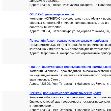
динамично развива...
Адрес: 423800, Россия, Республика Татарстан, г. Набере
ОГНЕРУС, дымоходы и котлы
Компания «ОГНЕРУС» осуществляет разработку и произ
опорных конструкций к ним, вентиляционных систем и о
работаем в Екатеринб...
Адрес: 620054, Екатеринбург, ул. Адмирала Ушакова, 36,
Петролайн-А, контрольно-измерительные приборы в
Предприятие ООО НПП «Петролайн-А» занимается разр
контрольно-измерительных приборов для нефтегазовой 
Адрес: Петролайн-А, контрольно-измерительные прибор
ГринАл, оборудование для выращивания шампиньоно
Компания «ГринАл» - производитель высококачественн
по индивидуальным размерам из алюминиевого профиля
шампиньонов. Стел...
Адрес: 423800, Респ Татарстан, г Набережные Челны, ул
Логикам, полный комплекс логистических услуг
Компания «Логикам» - это полный комплекс логистически
бизнеса, который дает возможность поставок продукции 
в необходимом ...
Адрес: 423804, Респ Татарстан, г Набережные Челны, П