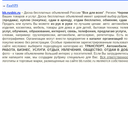
→
FastVPS
bb.rusbic.ru
– Доска бесплатных объявлений России "
Все для всех
". Регион:
Черем
Ваших товаров и услуг. Доска бесплатных объявлений имеет широкий выбор рубрик,
(
продажа
),
куплю
(
покупка
),
сдам в аренду
,
отдам бесплатно
,
обменяю
,
сдам
Продать или купить Вы можете
из рук в руки
по лучшим ценам: авто: автомобили
изделия, косметика, мебель, товары для дома и для детей, бытовая техника: тел
услуг, обучение, образование, интернет, связь, телефония, предлагаю услуги,
словам, например: грузоперевозки, автомобили, автосервис, репетиторы. Есть 
фотографиями. Организации могут внести предприятие в
каталог организаций
по 
покупке можно без регистрации. Особые привилегии зарегистрированным пользоват
сайте несложно: выберите подходящую категорию из:
ТРАНСПОРТ
,
Автомобили
РАБОТА
,
БИЗНЕС
,
УСЛУГИ
,
ОТДЫХ
,
УВЛЕЧЕНИЯ
,
ОБЩЕСТВО
,
ОТДАМ В ДОБ
фото - к таким объявлениям больший интерес у посетителей. Если Вы затрудняетес
или напишите нам, мы создадим рубрику специально для Вас.
Вся ответственно
логотипы и торговые марки, размещенные на сайте bb.rusbic.ru являются собственн