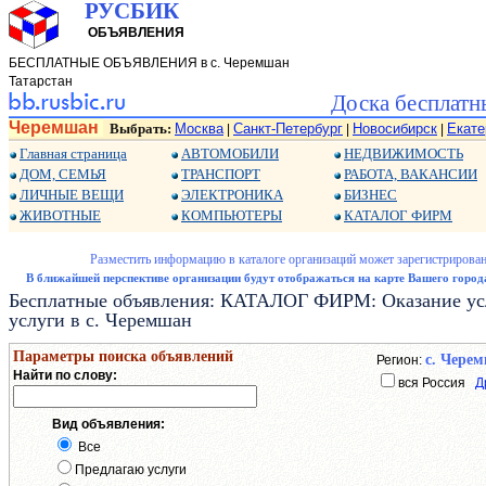
РУСБИК
ОБЪЯВЛЕНИЯ
БЕСПЛАТНЫЕ ОБЪЯВЛЕНИЯ в с. Черемшан
Татарстан
Доска бесплатн
Черемшан
Выбрать:
Москва
Санкт-Петербург
Новосибирск
Екате
|
|
|
Главная страница
АВТОМОБИЛИ
НЕДВИЖИМОСТЬ
ДОМ, СЕМЬЯ
ТРАНСПОРТ
РАБОТА, ВАКАНСИИ
ЛИЧНЫЕ ВЕЩИ
ЭЛЕКТРОНИКА
БИЗНЕС
ЖИВОТНЫЕ
КОМПЬЮТЕРЫ
КАТАЛОГ ФИРМ
Разместить информацию в каталоге организаций может зарегистрирован
В ближайшей перспективе организации будут отображаться на карте Вашего города
Бесплатные объявления: КАТАЛОГ ФИРМ: Оказание услу
услуги в с. Черемшан
Параметры поиска объявлений
с. Чере
Регион:
Найти по слову:
вся Россия
Д
Вид объявления:
Все
Предлагаю услуги