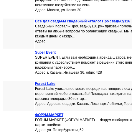
разрушительными последствиями наркомании и алкоголи
негативное воздействие на семь...
Адрес: Москва, ул Новая 20
Все для свадьбы свадебный каталог Про свадьбу116
Свадебный портал «ПроСвадьбу116.ру» призван помочь
ответы на любые вопросы по организации свадьбы. Мы а
каждым днем, с каждо...
Адрес:
Super Event
SUPER EVENT. Если вам необходима аренда шатров, мебе
компания с удовольствием поможет в решении этого воп
надежным партнером...
Адрес: г. Казань, Ямашева 36, офис 428
Forest-Lake
Forest-Lake уникальное место посреди настоящего леса
мероприятий любого масштаба! Площадка находится на
массива площадью 30 гектар...
Адрес: Адрес площадки: Казань, Лесопарк Лебяжье, Горь
ФОРУМ.МАРКЕТ
FORUM.MARKET (ФОРУМ.МАРКЕТ) — Форум сообщества 
маркетплейсах ...
Адрес: ул. Петербургская, 52