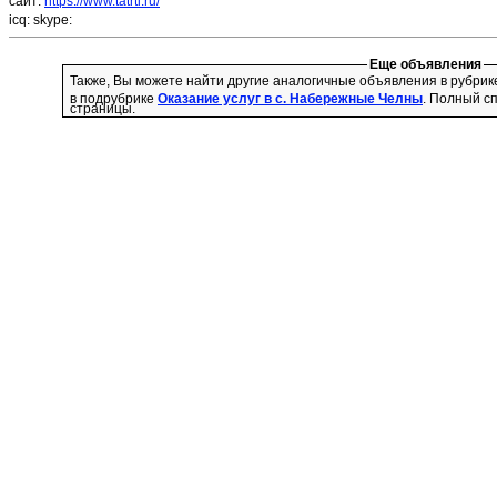
сайт:
https://www.tatrti.ru/
icq:
skype:
Еще объявления
Также, Вы можете найти другие аналогичные объявления в рубри
в подрубрике
Оказание услуг в с. Набережные Челны
. Полный с
страницы.