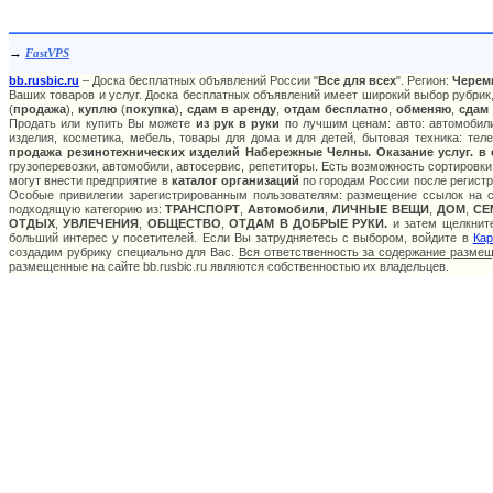
→
FastVPS
bb.rusbic.ru
– Доска бесплатных объявлений России "
Все для всех
". Регион:
Черем
Ваших товаров и услуг. Доска бесплатных объявлений имеет широкий выбор рубрик,
(
продажа
),
куплю
(
покупка
),
сдам в аренду
,
отдам бесплатно
,
обменяю
,
сдам
Продать или купить Вы можете
из рук в руки
по лучшим ценам: авто: автомобили
изделия, косметика, мебель, товары для дома и для детей, бытовая техника: тел
продажа резинотехнических изделий Набережные Челны. Оказание услуг. в 
грузоперевозки, автомобили, автосервис, репетиторы. Есть возможность сортировки
могут внести предприятие в
каталог организаций
по городам России после регистр
Особые привилегии зарегистрированным пользователям: размещение ссылок на са
подходящую категорию из:
ТРАНСПОРТ
,
Автомобили
,
ЛИЧНЫЕ ВЕЩИ
,
ДОМ
,
СЕ
ОТДЫХ
,
УВЛЕЧЕНИЯ
,
ОБЩЕСТВО
,
ОТДАМ В ДОБРЫЕ РУКИ.
и затем щелкните
больший интерес у посетителей. Если Вы затрудняетесь с выбором, войдите в
Кар
создадим рубрику специально для Вас.
Вся ответственность за содержание разме
размещенные на сайте bb.rusbic.ru являются собственностью их владельцев.