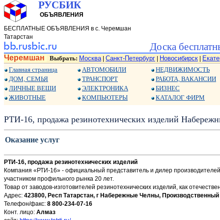
РУСБИК
ОБЪЯВЛЕНИЯ
БЕСПЛАТНЫЕ ОБЪЯВЛЕНИЯ в с. Черемшан
Татарстан
Доска бесплатн
Черемшан
Выбрать:
Москва
Санкт-Петербург
Новосибирск
Екате
|
|
|
Главная страница
АВТОМОБИЛИ
НЕДВИЖИМОСТЬ
ДОМ, СЕМЬЯ
ТРАНСПОРТ
РАБОТА, ВАКАНСИИ
ЛИЧНЫЕ ВЕЩИ
ЭЛЕКТРОНИКА
БИЗНЕС
ЖИВОТНЫЕ
КОМПЬЮТЕРЫ
КАТАЛОГ ФИРМ
РТИ-16, продажа резинотехнических изделий Набережн
Оказание услуг
РТИ-16, продажа резинотехнических изделий
Компания «РТИ-16» - официальный представитель и дилер производителей
участником профильного рынка 20 лет.
Товар от заводов-изготовителей резинотехнических изделий, как отечествен
Адрес:
423800, Респ Татарстан, г Набережные Челны, Производственный
Телефон/факс:
8 800-234-07-16
Конт. лицо:
Алмаз