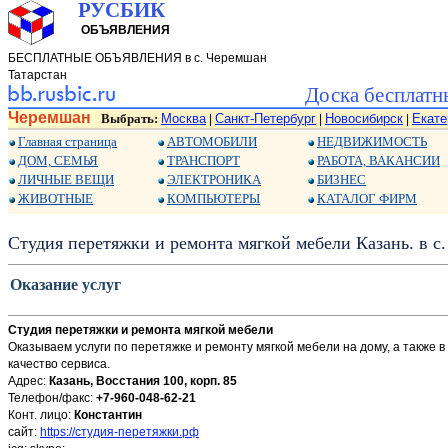
РУСБИК
ОБЪЯВЛЕНИЯ
БЕСПЛАТНЫЕ ОБЪЯВЛЕНИЯ в с. Черемшан
Татарстан
Доска бесплатн
Черемшан
Выбрать:
Москва
Санкт-Петербург
Новосибирск
Екате
|
|
|
Главная страница
АВТОМОБИЛИ
НЕДВИЖИМОСТЬ
ДОМ, СЕМЬЯ
ТРАНСПОРТ
РАБОТА, ВАКАНСИИ
ЛИЧНЫЕ ВЕЩИ
ЭЛЕКТРОНИКА
БИЗНЕС
ЖИВОТНЫЕ
КОМПЬЮТЕРЫ
КАТАЛОГ ФИРМ
Студия перетяжки и ремонта мягкой мебели Казань. в с
Оказание услуг
Студия перетяжки и ремонта мягкой мебели
Оказываем услуги по перетяжке и ремонту мягкой мебели на дому, а также 
качество сервиса.
Адрес:
Казань, Восстания 100, корп. 85
Телефон/факс:
+7-960-048-62-21
Конт. лицо:
Константин
сайт:
https://студия-перетяжки.рф