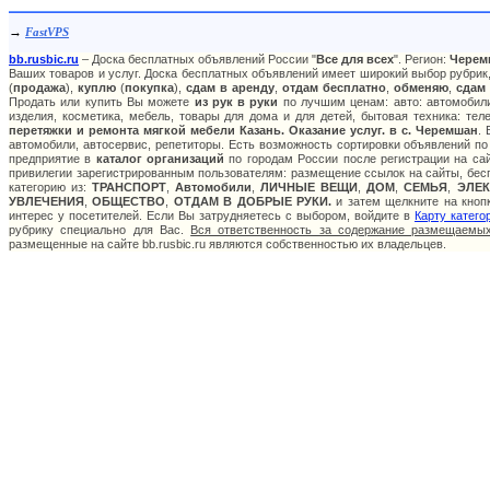
→
FastVPS
bb.rusbic.ru
– Доска бесплатных объявлений России "
Все для всех
". Регион:
Черем
Ваших товаров и услуг. Доска бесплатных объявлений имеет широкий выбор рубрик,
(
продажа
),
куплю
(
покупка
),
сдам в аренду
,
отдам бесплатно
,
обменяю
,
сдам
Продать или купить Вы можете
из рук в руки
по лучшим ценам: авто: автомобили
изделия, косметика, мебель, товары для дома и для детей, бытовая техника: те
перетяжки и ремонта мягкой мебели Казань. Оказание услуг. в с. Черемшан
.
автомобили, автосервис, репетиторы. Есть возможность сортировки объявлений по
предприятие в
каталог организаций
по городам России после регистрации на са
привилегии зарегистрированным пользователям: размещение ссылок на сайты, бесп
категорию из:
ТРАНСПОРТ
,
Автомобили
,
ЛИЧНЫЕ ВЕЩИ
,
ДОМ
,
СЕМЬЯ
,
ЭЛЕ
УВЛЕЧЕНИЯ
,
ОБЩЕСТВО
,
ОТДАМ В ДОБРЫЕ РУКИ.
и затем щелкните на кнопк
интерес у посетителей. Если Вы затрудняетесь с выбором, войдите в
Карту катего
рубрику специально для Вас.
Вся ответственность за содержание размещаемых
размещенные на сайте bb.rusbic.ru являются собственностью их владельцев.