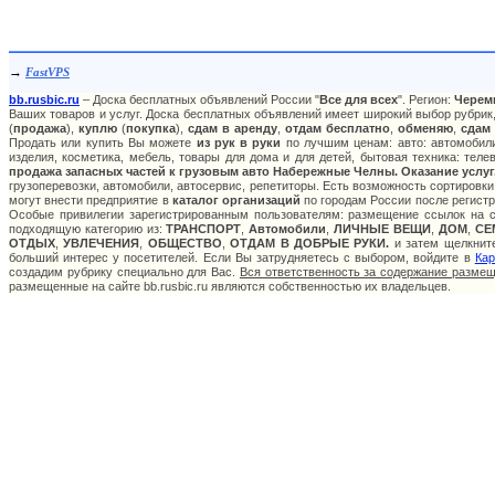
→
FastVPS
bb.rusbic.ru
– Доска бесплатных объявлений России "
Все для всех
". Регион:
Черем
Ваших товаров и услуг. Доска бесплатных объявлений имеет широкий выбор рубрик,
(
продажа
),
куплю
(
покупка
),
сдам в аренду
,
отдам бесплатно
,
обменяю
,
сдам
Продать или купить Вы можете
из рук в руки
по лучшим ценам: авто: автомобили
изделия, косметика, мебель, товары для дома и для детей, бытовая техника: тел
продажа запасных частей к грузовым авто Набережные Челны. Оказание услуг
грузоперевозки, автомобили, автосервис, репетиторы. Есть возможность сортировки
могут внести предприятие в
каталог организаций
по городам России после регистр
Особые привилегии зарегистрированным пользователям: размещение ссылок на са
подходящую категорию из:
ТРАНСПОРТ
,
Автомобили
,
ЛИЧНЫЕ ВЕЩИ
,
ДОМ
,
СЕ
ОТДЫХ
,
УВЛЕЧЕНИЯ
,
ОБЩЕСТВО
,
ОТДАМ В ДОБРЫЕ РУКИ.
и затем щелкните
больший интерес у посетителей. Если Вы затрудняетесь с выбором, войдите в
Кар
создадим рубрику специально для Вас.
Вся ответственность за содержание разме
размещенные на сайте bb.rusbic.ru являются собственностью их владельцев.