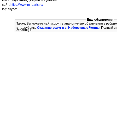
Конт. лицо:
Менеджер по продажам
сайт:
https://www.mi-parts.ru/
icq:
skype:
Еще объявления
Также, Вы можете найти другие аналогичные объявления в рубри
в подрубрике
Оказание услуг в с. Набережные Челны
. Полный с
страницы.