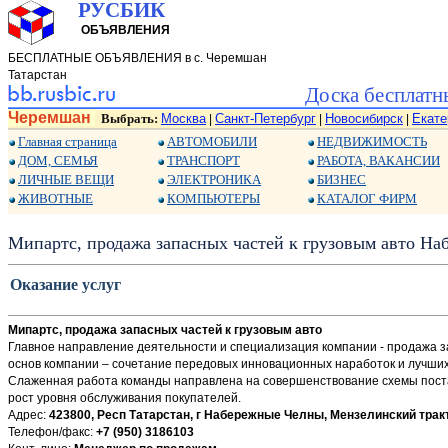
РУСБИК
ОБЪЯВЛЕНИЯ
БЕСПЛАТНЫЕ ОБЪЯВЛЕНИЯ в с. Черемшан
Татарстан
Доска бесплатн
Черемшан
Выбрать:
Москва
Санкт-Петербург
Новосибирск
Екате
|
|
|
Главная страница
АВТОМОБИЛИ
НЕДВИЖИМОСТЬ
ДОМ, СЕМЬЯ
ТРАНСПОРТ
РАБОТА, ВАКАНСИИ
ЛИЧНЫЕ ВЕЩИ
ЭЛЕКТРОНИКА
БИЗНЕС
ЖИВОТНЫЕ
КОМПЬЮТЕРЫ
КАТАЛОГ ФИРМ
Мипартс, продажа запасных частей к грузовым авто На
Оказание услуг
Мипартс, продажа запасных частей к грузовым авто
Главное направление деятельности и специализация компании - продажа з
основ компании – сочетание передовых инновационных наработок и лучших
Слаженная работа команды направлена на совершенствование схемы постав
рост уровня обслуживания покупателей.
Адрес:
423800, Респ Татарстан, г Набережные Челны, Мензелинский тракт
Телефон/факс:
+7 (950) 3186103