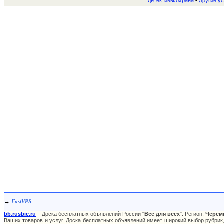
детективы/охрана
Другие ус
•
→
FastVPS
bb.rusbic.ru
– Доска бесплатных объявлений России "
Все для всех
". Регион:
Черем
Ваших товаров и услуг. Доска бесплатных объявлений имеет широкий выбор рубрик,