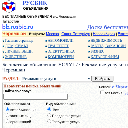
РУСБИК
ОБЪЯВЛЕНИЯ
БЕСПЛАТНЫЕ ОБЪЯВЛЕНИЯ в с. Черемшан
Татарстан
Доска бесплатн
Черемшан
Выбрать:
Москва
Санкт-Петербург
Новосибирск
Екате
|
|
|
Главная страница
АВТОМОБИЛИ
НЕДВИЖИМОСТЬ
ДОМ, СЕМЬЯ
ТРАНСПОРТ
РАБОТА, ВАКАНСИИ
ЛИЧНЫЕ ВЕЩИ
ЭЛЕКТРОНИКА
БИЗНЕС
ЖИВОТНЫЕ
КОМПЬЮТЕРЫ
КАТАЛОГ ФИРМ
Бесплатные объявления: УСЛУГИ: Рекламные услуги: пр
Черемшан
РАЗДЕЛ:
Параметры поиска объявлений
с. Чере
Регион:
Найти по слову:
вся Россия
Д
Объявления от
Вид объявления:
все объявления
Все
частных лиц
Предлагаю услуги
организаций
Требуются услуги