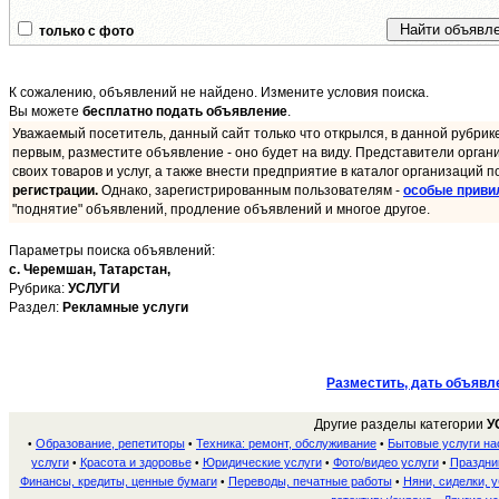
только с фото
К сожалению, объявлений не найдено. Измените условия поиска.
Вы можете
бесплатно подать объявление
.
Уважаемый посетитель, данный сайт только что открылся, в данной рубрик
первым, разместите объявление - оно будет на виду. Представители орган
своих товаров и услуг, а также внести предприятие в каталог организаций п
регистрации.
Однако, зарегистрированным пользователям -
особые приви
"поднятие" объявлений, продление объявлений и многое другое.
Параметры поиска объявлений:
с. Черемшан,
Татарстан,
Рубрика:
УСЛУГИ
Раздел:
Рекламные услуги
Разместить, дать объявл
Другие разделы категории
У
Образование, репетиторы
Техника: ремонт, обслуживание
Бытовые услуги н
•
•
•
услуги
Красота и здоровье
Юридические услуги
Фото/видео услуги
Праздни
•
•
•
•
Финансы, кредиты, ценные бумаги
Переводы, печатные работы
Няни, сиделки, 
•
•