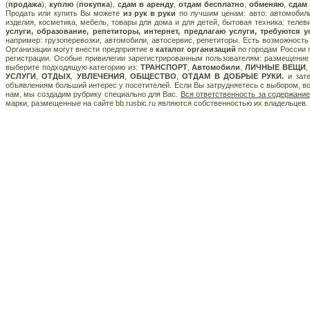
(
продажа
),
куплю
(
покупка
),
сдам в аренду
,
отдам бесплатно
,
обменяю
,
сдам
Продать или купить Вы можете
из рук в руки
по лучшим ценам: авто: автомобили
изделия, косметика, мебель, товары для дома и для детей, бытовая техника: теле
услуги, образование, репетиторы, интернет, предлагаю услуги, требуются 
например: грузоперевозки, автомобили, автосервис, репетиторы. Есть возможность
Организации могут внести предприятие в
каталог организаций
по городам России п
регистрации. Особые привилегии зарегистрированным пользователям: размещение с
выберите подходящую категорию из:
ТРАНСПОРТ
,
Автомобили
,
ЛИЧНЫЕ ВЕЩИ
УСЛУГИ
,
ОТДЫХ
,
УВЛЕЧЕНИЯ
,
ОБЩЕСТВО
,
ОТДАМ В ДОБРЫЕ РУКИ.
и зате
объявлениям больший интерес у посетителей. Если Вы затрудняетесь с выбором, в
нам, мы создадим рубрику специально для Вас.
Вся ответственность за содержани
марки, размещенные на сайте bb.rusbic.ru являются собственностью их владельцев.