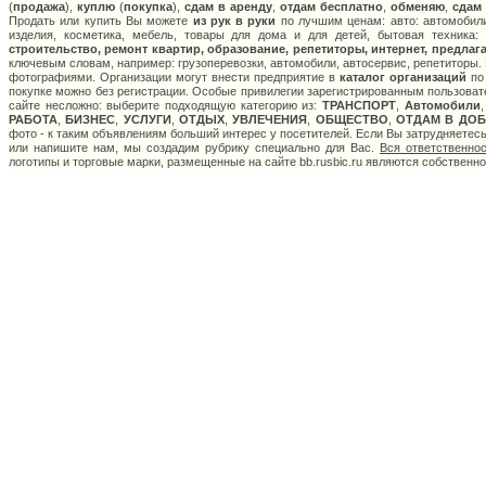
(
продажа
),
куплю
(
покупка
),
сдам в аренду
,
отдам бесплатно
,
обменяю
,
сдам
Продать или купить Вы можете
из рук в руки
по лучшим ценам: авто: автомобили
изделия, косметика, мебель, товары для дома и для детей, бытовая техника:
строительство, ремонт квартир, образование, репетиторы, интернет, предлага
ключевым словам, например: грузоперевозки, автомобили, автосервис, репетиторы. 
фотографиями. Организации могут внести предприятие в
каталог организаций
по 
покупке можно без регистрации. Особые привилегии зарегистрированным пользоват
сайте несложно: выберите подходящую категорию из:
ТРАНСПОРТ
,
Автомобили
РАБОТА
,
БИЗНЕС
,
УСЛУГИ
,
ОТДЫХ
,
УВЛЕЧЕНИЯ
,
ОБЩЕСТВО
,
ОТДАМ В ДОБ
фото - к таким объявлениям больший интерес у посетителей. Если Вы затрудняетес
или напишите нам, мы создадим рубрику специально для Вас.
Вся ответственно
логотипы и торговые марки, размещенные на сайте bb.rusbic.ru являются собственн