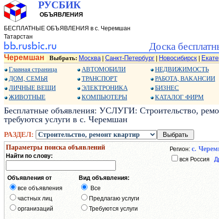
РУСБИК
ОБЪЯВЛЕНИЯ
БЕСПЛАТНЫЕ ОБЪЯВЛЕНИЯ в с. Черемшан
Татарстан
Доска бесплатн
Черемшан
Выбрать:
Москва
Санкт-Петербург
Новосибирск
Екате
|
|
|
Главная страница
АВТОМОБИЛИ
НЕДВИЖИМОСТЬ
ДОМ, СЕМЬЯ
ТРАНСПОРТ
РАБОТА, ВАКАНСИИ
ЛИЧНЫЕ ВЕЩИ
ЭЛЕКТРОНИКА
БИЗНЕС
ЖИВОТНЫЕ
КОМПЬЮТЕРЫ
КАТАЛОГ ФИРМ
Бесплатные объявления: УСЛУГИ: Строительство, ремон
требуются услуги в с. Черемшан
РАЗДЕЛ:
Параметры поиска объявлений
с. Чере
Регион:
Найти по слову:
вся Россия
Д
Объявления от
Вид объявления:
все объявления
Все
частных лиц
Предлагаю услуги
организаций
Требуются услуги