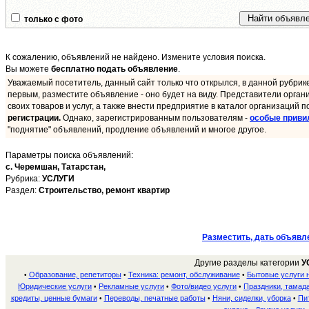
только с фото
К сожалению, объявлений не найдено. Измените условия поиска.
Вы можете
бесплатно подать объявление
.
Уважаемый посетитель, данный сайт только что открылся, в данной рубрик
первым, разместите объявление - оно будет на виду. Представители орган
своих товаров и услуг, а также внести предприятие в каталог организаций п
регистрации.
Однако, зарегистрированным пользователям -
особые приви
"поднятие" объявлений, продление объявлений и многое другое.
Параметры поиска объявлений:
с. Черемшан,
Татарстан,
Рубрика:
УСЛУГИ
Раздел:
Строительство, ремонт квартир
Разместить, дать объявл
Другие разделы категории
У
Образование, репетиторы
Техника: ремонт, обслуживание
Бытовые услуги 
•
•
•
Юридические услуги
Рекламные услуги
Фото/видео услуги
Праздники, тамада
•
•
•
кредиты, ценные бумаги
Переводы, печатные работы
Няни, сиделки, уборка
Пи
•
•
•