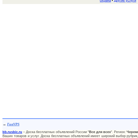
охрана
Другие услуги
•
→
FastVPS
bb.rusbic.ru
– Доска бесплатных объявлений России "
Все для всех
". Регион:
Черем
Ваших товаров и услуг. Доска бесплатных объявлений имеет широкий выбор рубрик,