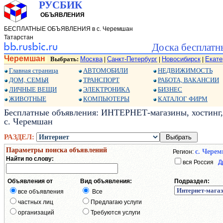
РУСБИК
ОБЪЯВЛЕНИЯ
БЕСПЛАТНЫЕ ОБЪЯВЛЕНИЯ в с. Черемшан
Татарстан
Доска бесплатн
Черемшан
Выбрать:
Москва
Санкт-Петербург
Новосибирск
Екате
|
|
|
Главная страница
АВТОМОБИЛИ
НЕДВИЖИМОСТЬ
ДОМ, СЕМЬЯ
ТРАНСПОРТ
РАБОТА, ВАКАНСИИ
ЛИЧНЫЕ ВЕЩИ
ЭЛЕКТРОНИКА
БИЗНЕС
ЖИВОТНЫЕ
КОМПЬЮТЕРЫ
КАТАЛОГ ФИРМ
Бесплатные объявления: ИНТЕРНЕТ-магазины, хостинг, 
с. Черемшан
РАЗДЕЛ:
Параметры поиска объявлений
с. Чере
Регион:
Найти по слову:
вся Россия
Д
Объявления от
Вид объявления:
Подраздел:
все объявления
Все
частных лиц
Предлагаю услуги
организаций
Требуются услуги