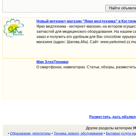
Новый интернет-магазин "Ярко медтехника" в Костро
Ярко медтехника - интернет-магазин, на котором осуще
запчастей для медицинского оборудования. На нашем 
заказ и получить его удобным для Вас способом: курьер
магазине (адрес: Шагова,48а). Сайт: www.yarkomed.zz.mu.
Мир ЭлекТроники
О смартфонах, навигаторах. Статьи, обзоры, разместить с
Разместить, дать объявл
Другие разделы категории
У
Образование, репетиторы
Техника: ремонт, обслуживание
Бытовые услуги н
•
•
•