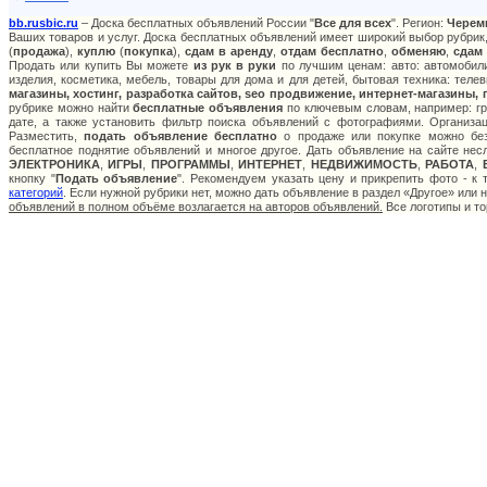
bb.rusbic.ru
– Доска бесплатных объявлений России "
Все для всех
". Регион:
Черем
Ваших товаров и услуг. Доска бесплатных объявлений имеет широкий выбор рубрик,
(
продажа
),
куплю
(
покупка
),
сдам в аренду
,
отдам бесплатно
,
обменяю
,
сдам
Продать или купить Вы можете
из рук в руки
по лучшим ценам: авто: автомобили
изделия, косметика, мебель, товары для дома и для детей, бытовая техника: теле
магазины, хостинг, разработка сайтов, seo продвижение, интернет-магазины,
рубрике можно найти
бесплатные объявления
по ключевым словам, например: гру
дате, а также установить фильтр поиска объявлений с фотографиями. Организа
Разместить,
подать объявление бесплатно
о продаже или покупке можно без
бесплатное поднятие объявлений и многое другое. Дать объявление на сайте не
ЭЛЕКТРОНИКА
,
ИГРЫ
,
ПРОГРАММЫ
,
ИНТЕРНЕТ
,
НЕДВИЖИМОСТЬ
,
РАБОТА
,
кнопку "
Подать объявление
". Рекомендуем указать цену и прикрепить фото - к
категорий
. Если нужной рубрики нет, можно дать объявление в раздел «Другое» или
объявлений в полном объёме возлагается на авторов объявлений.
Все логотипы и то