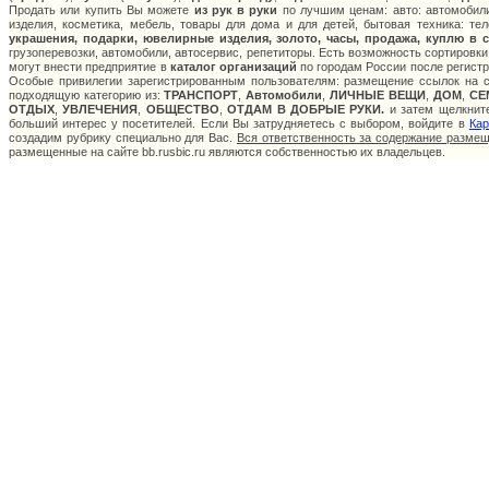
Продать или купить Вы можете
из рук в руки
по лучшим ценам: авто: автомобили
изделия, косметика, мебель, товары для дома и для детей, бытовая техника: те
украшения, подарки, ювелирные изделия, золото, часы, продажа, куплю в 
грузоперевозки, автомобили, автосервис, репетиторы. Есть возможность сортировки
могут внести предприятие в
каталог организаций
по городам России после регистр
Особые привилегии зарегистрированным пользователям: размещение ссылок на са
подходящую категорию из:
ТРАНСПОРТ
,
Автомобили
,
ЛИЧНЫЕ ВЕЩИ
,
ДОМ
,
СЕ
ОТДЫХ
,
УВЛЕЧЕНИЯ
,
ОБЩЕСТВО
,
ОТДАМ В ДОБРЫЕ РУКИ.
и затем щелкните
больший интерес у посетителей. Если Вы затрудняетесь с выбором, войдите в
Кар
создадим рубрику специально для Вас.
Вся ответственность за содержание разме
размещенные на сайте bb.rusbic.ru являются собственностью их владельцев.