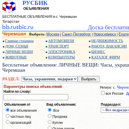
РУСБИК
ОБЪЯВЛЕНИЯ
БЕСПЛАТНЫЕ ОБЪЯВЛЕНИЯ в с. Черемшан
Татарстан
Доска бесплатн
Черемшан
Выбрать:
Москва
Санкт-Петербург
Новосибирск
Екате
|
|
|
Главная страница
АВТОМОБИЛИ
НЕДВИЖИМОСТЬ
ДОМ, СЕМЬЯ
ТРАНСПОРТ
РАБОТА, ВАКАНСИИ
ЛИЧНЫЕ ВЕЩИ
ЭЛЕКТРОНИКА
БИЗНЕС
ЖИВОТНЫЕ
КОМПЬЮТЕРЫ
КАТАЛОГ ФИРМ
Бесплатные объявления: ЛИЧНЫЕ ВЕЩИ: Часы, украшен
Черемшан
РАЗДЕЛ:
Параметры поиска объявлений
с. Чере
Регион:
Найти по слову:
вся Россия
Д
Объявления от
Вид объявления:
Подраздел:
все объявления
Все
частных лиц
Продажа
организаций
Куплю
Отдам даром