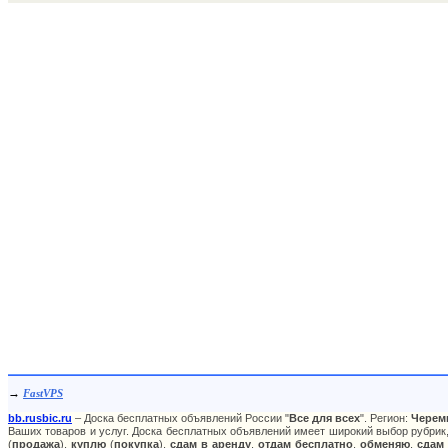
→
FastVPS
bb.rusbic.ru
– Доска бесплатных объявлений России "
Все для всех
". Регион:
Черем
Ваших товаров и услуг. Доска бесплатных объявлений имеет широкий выбор рубрик,
(
продажа
),
куплю
(
покупка
),
сдам в аренду
,
отдам бесплатно
,
обменяю
,
сдам