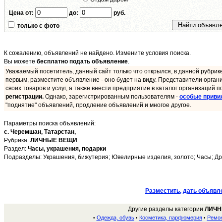
Цена от:
до:
руб.
только с фото
К сожалению, объявлений не найдено. Измените условия поиска.
Вы можете
бесплатно подать объявление
.
Уважаемый посетитель, данный сайт только что открылся, в данной рубрик
первым, разместите объявление - оно будет на виду. Представители орган
своих товаров и услуг, а также внести предприятие в каталог организаций п
регистрации.
Однако, зарегистрированным пользователям -
особые приви
"поднятие" объявлений, продление объявлений и многое другое.
Параметры поиска объявлений:
с. Черемшан,
Татарстан,
Рубрика:
ЛИЧНЫЕ ВЕЩИ
Раздел:
Часы, украшения, подарки
Подразделы: Украшения, бижутерия; Ювелирные изделия, золото; Часы; Др
Разместить, дать объявл
Другие разделы категории
ЛИЧН
Одежда, обувь
Косметика, парфюмерия
Ремон
•
•
•