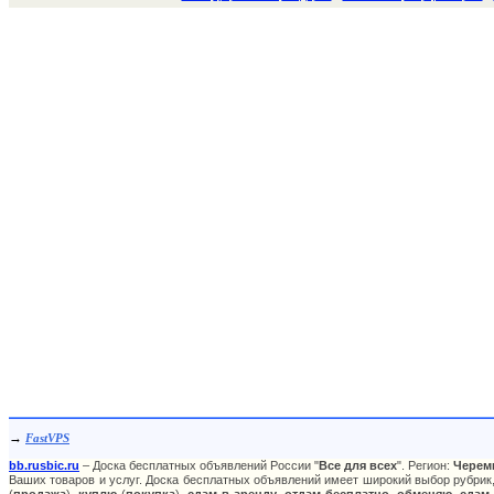
→
FastVPS
bb.rusbic.ru
– Доска бесплатных объявлений России "
Все для всех
". Регион:
Черем
Ваших товаров и услуг. Доска бесплатных объявлений имеет широкий выбор рубрик,