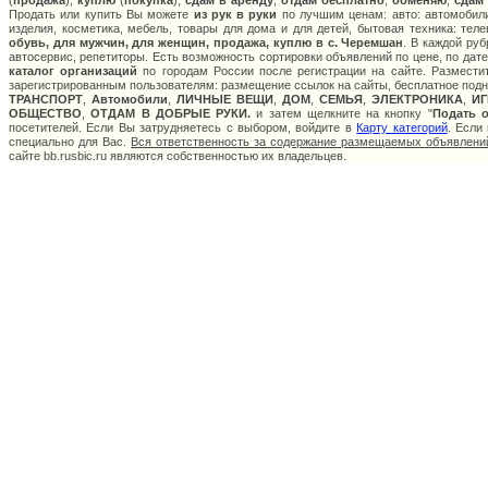
(
продажа
),
куплю
(
покупка
),
сдам в аренду
,
отдам бесплатно
,
обменяю
,
сдам
Продать или купить Вы можете
из рук в руки
по лучшим ценам: авто: автомобили
изделия, косметика, мебель, товары для дома и для детей, бытовая техника: тел
обувь, для мужчин, для женщин, продажа, куплю в с. Черемшан
. В каждой ру
автосервис, репетиторы. Есть возможность сортировки объявлений по цене, по дат
каталог организаций
по городам России после регистрации на сайте. Размести
зарегистрированным пользователям: размещение ссылок на сайты, бесплатное подня
ТРАНСПОРТ
,
Автомобили
,
ЛИЧНЫЕ ВЕЩИ
,
ДОМ
,
СЕМЬЯ
,
ЭЛЕКТРОНИКА
,
И
ОБЩЕСТВО
,
ОТДАМ В ДОБРЫЕ РУКИ.
и затем щелкните на кнопку "
Подать 
посетителей. Если Вы затрудняетесь с выбором, войдите в
Карту категорий
. Если
специально для Вас.
Вся ответственность за содержание размещаемых объявлений
сайте bb.rusbic.ru являются собственностью их владельцев.