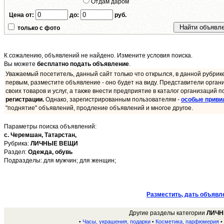
Отдам даром
Цена от:
до:
руб.
только с фото
К сожалению, объявлений не найдено. Измените условия поиска.
Вы можете
бесплатно подать объявление
.
Уважаемый посетитель, данный сайт только что открылся, в данной рубрик
первым, разместите объявление - оно будет на виду. Представители орган
своих товаров и услуг, а также внести предприятие в каталог организаций п
регистрации.
Однако, зарегистрированным пользователям -
особые приви
"поднятие" объявлений, продление объявлений и многое другое.
Параметры поиска объявлений:
с. Черемшан,
Татарстан,
Рубрика:
ЛИЧНЫЕ ВЕЩИ
Раздел:
Одежда, обувь
Подразделы: для мужчин; для женщин;
Разместить, дать объявл
Другие разделы категории
ЛИЧН
Часы, украшения, подарки
Косметика, парфюмерия
•
•
•