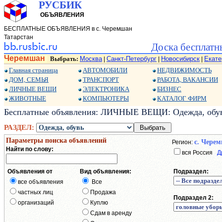
РУСБИК
ОБЪЯВЛЕНИЯ
БЕСПЛАТНЫЕ ОБЪЯВЛЕНИЯ в с. Черемшан
Татарстан
Доска бесплатн
Черемшан
Выбрать:
Москва
Санкт-Петербург
Новосибирск
Екате
|
|
|
Главная страница
АВТОМОБИЛИ
НЕДВИЖИМОСТЬ
ДОМ, СЕМЬЯ
ТРАНСПОРТ
РАБОТА, ВАКАНСИИ
ЛИЧНЫЕ ВЕЩИ
ЭЛЕКТРОНИКА
БИЗНЕС
ЖИВОТНЫЕ
КОМПЬЮТЕРЫ
КАТАЛОГ ФИРМ
Бесплатные объявления: ЛИЧНЫЕ ВЕЩИ: Одежда, обувь
РАЗДЕЛ:
Параметры поиска объявлений
с. Чере
Регион:
Найти по слову:
вся Россия
Д
Объявления от
Вид объявления:
Подраздел:
все объявления
Все
частных лиц
Продажа
Подраздел 2:
организаций
Куплю
Сдам в аренду