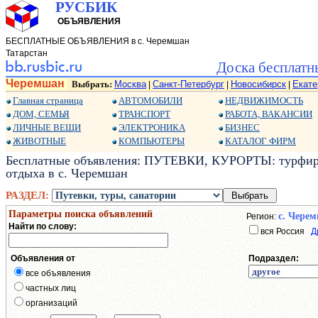
РУСБИК
ОБЪЯВЛЕНИЯ
БЕСПЛАТНЫЕ ОБЪЯВЛЕНИЯ в с. Черемшан
Татарстан
Доска бесплатн
Черемшан
Выбрать:
Москва
Санкт-Петербург
Новосибирск
Екате
|
|
|
Главная страница
АВТОМОБИЛИ
НЕДВИЖИМОСТЬ
ДОМ, СЕМЬЯ
ТРАНСПОРТ
РАБОТА, ВАКАНСИИ
ЛИЧНЫЕ ВЕЩИ
ЭЛЕКТРОНИКА
БИЗНЕС
ЖИВОТНЫЕ
КОМПЬЮТЕРЫ
КАТАЛОГ ФИРМ
Бесплатные объявления: ПУТЕВКИ, КУРОРТЫ: турфирм
отдыха в с. Черемшан
РАЗДЕЛ:
Параметры поиска объявлений
с. Чере
Регион:
Найти по слову:
вся Россия
Д
Объявления от
Подраздел:
все объявления
частных лиц
организаций