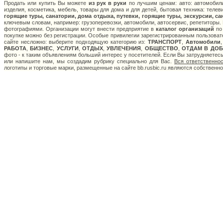
Продать или купить Вы можете
из рук в руки
по лучшим ценам: авто: автомобили
изделия, косметика, мебель, товары для дома и для детей, бытовая техника: теле
горящие туры, санатории, дома отдыха, путевки, горящие туры, экскурсии, са
ключевым словам, например: грузоперевозки, автомобили, автосервис, репетиторы. 
фотографиями. Организации могут внести предприятие в
каталог организаций
по 
покупке можно без регистрации. Особые привилегии зарегистрированным пользоват
сайте несложно: выберите подходящую категорию из:
ТРАНСПОРТ
,
Автомобили
РАБОТА
,
БИЗНЕС
,
УСЛУГИ
,
ОТДЫХ
,
УВЛЕЧЕНИЯ
,
ОБЩЕСТВО
,
ОТДАМ В ДОБ
фото - к таким объявлениям больший интерес у посетителей. Если Вы затрудняетес
или напишите нам, мы создадим рубрику специально для Вас.
Вся ответственно
логотипы и торговые марки, размещенные на сайте bb.rusbic.ru являются собственн