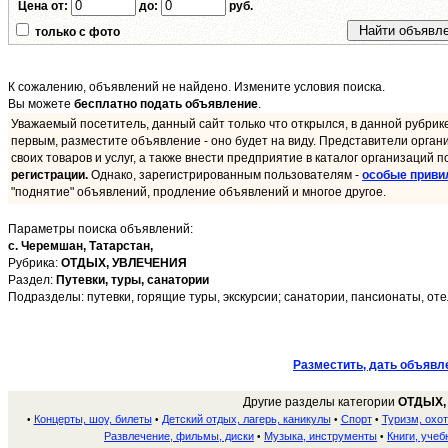
Цена от:
до:
руб.
только с фото
К сожалению, объявлений не найдено. Измените условия поиска.
Вы можете
бесплатно подать объявление
.
Уважаемый посетитель, данный сайт только что открылся, в данной рубрик
первым, разместите объявление - оно будет на виду. Представители орган
своих товаров и услуг, а также внести предприятие в каталог организаций п
регистрации.
Однако, зарегистрированным пользователям -
особые приви
"поднятие" объявлений, продление объявлений и многое другое.
Параметры поиска объявлений:
с. Черемшан,
Татарстан,
Рубрика:
ОТДЫХ, УВЛЕЧЕНИЯ
Раздел:
Путевки, туры, санатории
Подразделы: путевки, горящие туры, экскурсии; санатории, пансионаты, отел
Разместить, дать объявл
Другие разделы категории
ОТДЫХ,
Концерты, шоу, билеты
Детский отдых, лагерь, каникулы
Спорт
Туризм, охот
•
•
•
•
Развлечение, фильмы, диски
Музыка, инструменты
Книги, учеб
•
•