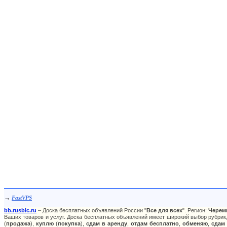
→
FastVPS
bb.rusbic.ru
– Доска бесплатных объявлений России "
Все для всех
". Регион:
Черем
Ваших товаров и услуг. Доска бесплатных объявлений имеет широкий выбор рубрик,
(
продажа
),
куплю
(
покупка
),
сдам в аренду
,
отдам бесплатно
,
обменяю
,
сдам