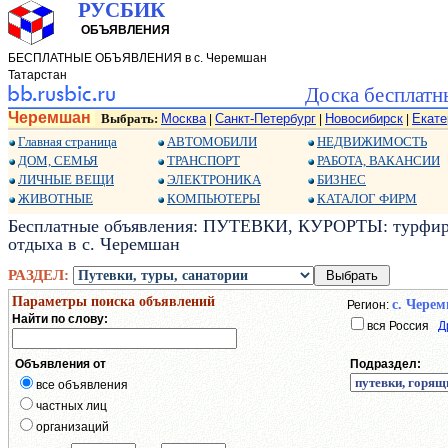
РУСБИК
ОБЪЯВЛЕНИЯ
БЕСПЛАТНЫЕ ОБЪЯВЛЕНИЯ в с. Черемшан
Татарстан
Доска бесплатн
Черемшан
Выбрать:
Москва
Санкт-Петербург
Новосибирск
Екате
|
|
|
Главная страница
АВТОМОБИЛИ
НЕДВИЖИМОСТЬ
ДОМ, СЕМЬЯ
ТРАНСПОРТ
РАБОТА, ВАКАНСИИ
ЛИЧНЫЕ ВЕЩИ
ЭЛЕКТРОНИКА
БИЗНЕС
ЖИВОТНЫЕ
КОМПЬЮТЕРЫ
КАТАЛОГ ФИРМ
Бесплатные объявления: ПУТЕВКИ, КУРОРТЫ: турфирм
отдыха в с. Черемшан
РАЗДЕЛ:
Параметры поиска объявлений
с. Чере
Регион:
Найти по слову:
вся Россия
Д
Объявления от
Подраздел:
все объявления
частных лиц
организаций