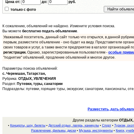
Цена от:
до:
руб.
только с фото
К сожалению, объявлений не найдено. Измените условия поиска.
Вы можете
бесплатно подать объявление
.
Уважаемый посетитель, данный сайт только что открылся, в данной рубрик
первым, разместите объявление - оно будет на виду. Представители орган
своих товаров и услуг, а также внести предприятие в каталог организаций п
регистрации.
Однако, зарегистрированным пользователям -
особые приви
"поднятие" объявлений, продление объявлений и многое другое.
Параметры поиска объявлений:
с. Черемшан,
Татарстан,
Рубрика:
ОТДЫХ, УВЛЕЧЕНИЯ
Раздел:
Путевки, туры, санатории
Подразделы: путевки, горящие туры, экскурсии; санатории, пансионаты, отел
Разместить, дать объявл
Другие разделы категории
ОТДЫХ,
Концерты, шоу, билеты
Детский отдых, лагерь, каникулы
Спорт
Туризм, охот
•
•
•
•
Развлечение, фильмы, диски
Музыка, инструменты
Книги, учеб
•
•