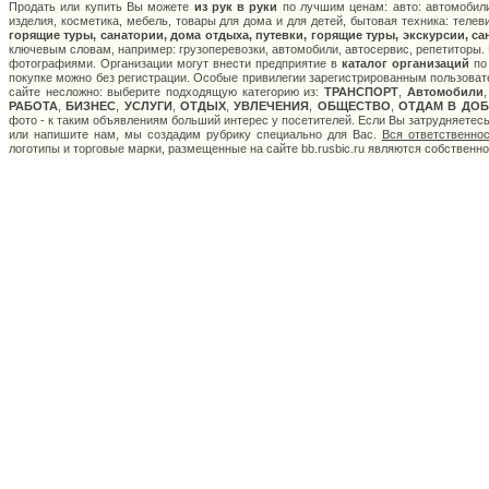
Продать или купить Вы можете
из рук в руки
по лучшим ценам: авто: автомобили
изделия, косметика, мебель, товары для дома и для детей, бытовая техника: теле
горящие туры, санатории, дома отдыха, путевки, горящие туры, экскурсии, са
ключевым словам, например: грузоперевозки, автомобили, автосервис, репетиторы. 
фотографиями. Организации могут внести предприятие в
каталог организаций
по 
покупке можно без регистрации. Особые привилегии зарегистрированным пользоват
сайте несложно: выберите подходящую категорию из:
ТРАНСПОРТ
,
Автомобили
РАБОТА
,
БИЗНЕС
,
УСЛУГИ
,
ОТДЫХ
,
УВЛЕЧЕНИЯ
,
ОБЩЕСТВО
,
ОТДАМ В ДОБ
фото - к таким объявлениям больший интерес у посетителей. Если Вы затрудняетес
или напишите нам, мы создадим рубрику специально для Вас.
Вся ответственно
логотипы и торговые марки, размещенные на сайте bb.rusbic.ru являются собственн