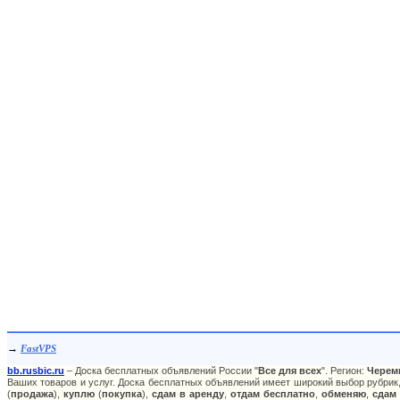
→
FastVPS
bb.rusbic.ru
– Доска бесплатных объявлений России "
Все для всех
". Регион:
Черем
Ваших товаров и услуг. Доска бесплатных объявлений имеет широкий выбор рубрик,
(
продажа
),
куплю
(
покупка
),
сдам в аренду
,
отдам бесплатно
,
обменяю
,
сдам