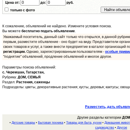
Цена от:
до:
руб.
только с фото
К сожалению, объявлений не найдено. Измените условия поиска.
Вы можете
бесплатно подать объявление
.
Уважаемый посетитель, данный сайт только что открылся, в данной рубрик
первым, разместите объявление - оно будет на виду. Представители орган
своих товаров и услуг, а также внести предприятие в каталог организаций п
регистрации.
Однако, зарегистрированным пользователям -
особые приви
"поднятие" объявлений, продление объявлений и многое другое.
Параметры поиска объявлений:
с. Черемшан,
Татарстан,
Рубрика:
ДОМ, СЕМЬЯ
Раздел:
Растения, саженцы
Подразделы: цветы, декоративные растения; кусты, деревья; кактусы; овощ
Разместить, дать объявл
Другие разделы категории
ДОМ
Детские товары
Бытовая техника
Товары для быта, кухни
Домашние живо
•
•
•
•
садоводство
Другое
•