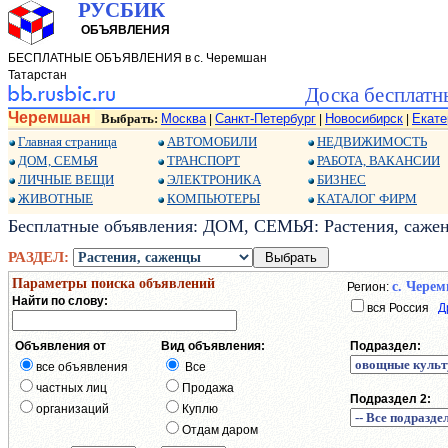
РУСБИК
ОБЪЯВЛЕНИЯ
БЕСПЛАТНЫЕ ОБЪЯВЛЕНИЯ в с. Черемшан
Татарстан
Доска бесплатн
Черемшан
Выбрать:
Москва
Санкт-Петербург
Новосибирск
Екате
|
|
|
Главная страница
АВТОМОБИЛИ
НЕДВИЖИМОСТЬ
ДОМ, СЕМЬЯ
ТРАНСПОРТ
РАБОТА, ВАКАНСИИ
ЛИЧНЫЕ ВЕЩИ
ЭЛЕКТРОНИКА
БИЗНЕС
ЖИВОТНЫЕ
КОМПЬЮТЕРЫ
КАТАЛОГ ФИРМ
Бесплатные объявления: ДОМ, СЕМЬЯ: Растения, сажен
РАЗДЕЛ:
Параметры поиска объявлений
с. Чере
Регион:
Найти по слову:
вся Россия
Д
Объявления от
Вид объявления:
Подраздел:
все объявления
Все
частных лиц
Продажа
Подраздел 2:
организаций
Куплю
Отдам даром