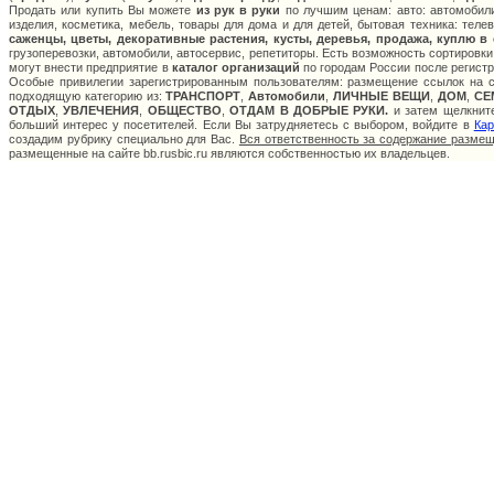
Продать или купить Вы можете
из рук в руки
по лучшим ценам: авто: автомобили
изделия, косметика, мебель, товары для дома и для детей, бытовая техника: теле
саженцы, цветы, декоративные растения, кусты, деревья, продажа, куплю в
грузоперевозки, автомобили, автосервис, репетиторы. Есть возможность сортировки
могут внести предприятие в
каталог организаций
по городам России после регистр
Особые привилегии зарегистрированным пользователям: размещение ссылок на са
подходящую категорию из:
ТРАНСПОРТ
,
Автомобили
,
ЛИЧНЫЕ ВЕЩИ
,
ДОМ
,
СЕ
ОТДЫХ
,
УВЛЕЧЕНИЯ
,
ОБЩЕСТВО
,
ОТДАМ В ДОБРЫЕ РУКИ.
и затем щелкните
больший интерес у посетителей. Если Вы затрудняетесь с выбором, войдите в
Кар
создадим рубрику специально для Вас.
Вся ответственность за содержание разме
размещенные на сайте bb.rusbic.ru являются собственностью их владельцев.