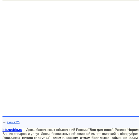
→
FastVPS
bb.rusbic.ru
– Доска бесплатных объявлений России "
Все для всех
". Регион:
Черем
Ваших товаров и услуг. Доска бесплатных объявлений имеет широкий выбор рубрик,
(
продажа
),
куплю
(
покупка
),
сдам в аренду
,
отдам бесплатно
,
обменяю
,
сдам