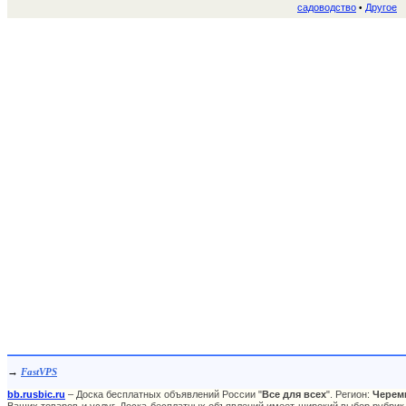
садоводство
Другое
•
→
FastVPS
bb.rusbic.ru
– Доска бесплатных объявлений России "
Все для всех
". Регион:
Черем