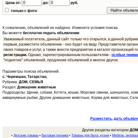
Цена от:
до:
руб.
только с фото
К сожалению, объявлений не найдено. Измените условия поиска.
Вы можете
бесплатно подать объявление
.
Уважаемый посетитель, данный сайт только что открылся, в данной рубрик
первым, разместите объявление - оно будет на виду. Представители орган
своих товаров и услуг, а также внести предприятие в каталог организаций п
регистрации.
Однако, зарегистрированным пользователям -
особые приви
"поднятие" объявлений, продление объявлений и многое другое.
Параметры поиска объявлений:
с. Черемшан,
Татарстан,
Рубрика:
ДОМ, СЕМЬЯ
Раздел:
Домашние животные
Подразделы: Щенки, собаки; Котята, кошки; Морские свинки, шиншилла, хомя
аквариумные рыбки; Другие домашние животные; Корма для животных; Сельс
Разместить, дать объявл
Другие разделы категории
ДОМ
Детские товары
Бытовая техника
Товары для быта, кухни
Мебель, интерь
•
•
•
•