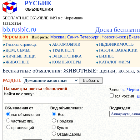
РУСБИК
ОБЪЯВЛЕНИЯ
БЕСПЛАТНЫЕ ОБЪЯВЛЕНИЯ в с. Черемшан
Татарстан
Доска бесплатн
Черемшан
Выбрать:
Москва
Санкт-Петербург
Новосибирск
Екате
|
|
|
Главная страница
АВТОМОБИЛИ
НЕДВИЖИМОСТЬ
ДОМ, СЕМЬЯ
ТРАНСПОРТ
РАБОТА, ВАКАНСИИ
ЛИЧНЫЕ ВЕЩИ
ЭЛЕКТРОНИКА
БИЗНЕС
ЖИВОТНЫЕ
КОМПЬЮТЕРЫ
КАТАЛОГ ФИРМ
Бесплатные объявления: ЖИВОТНЫЕ: щенки, котята, хо
РАЗДЕЛ:
Параметры поиска объявлений
с. Чере
Регион:
Найти по слову:
вся Россия
Д
Объявления от
Вид объявления:
Подраздел:
все объявления
Все
частных лиц
Продажа
организаций
Куплю
Отдам даром