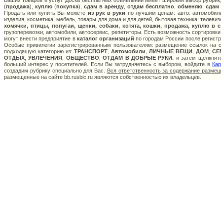
Ваших товаров и услуг. Доска бесплатных объявлений имеет широкий выбор рубрик,
(
продажа
),
куплю
(
покупка
),
сдам в аренду
,
отдам бесплатно
,
обменяю
,
сдам
Продать или купить Вы можете
из рук в руки
по лучшим ценам: авто: автомобили
изделия, косметика, мебель, товары для дома и для детей, бытовая техника: телеви
хомячки, птицы, попугаи, щенки, собаки, котята, кошки, продажа, куплю в 
грузоперевозки, автомобили, автосервис, репетиторы. Есть возможность сортировки
могут внести предприятие в
каталог организаций
по городам России после регистр
Особые привилегии зарегистрированным пользователям: размещение ссылок на са
подходящую категорию из:
ТРАНСПОРТ
,
Автомобили
,
ЛИЧНЫЕ ВЕЩИ
,
ДОМ
,
СЕ
ОТДЫХ
,
УВЛЕЧЕНИЯ
,
ОБЩЕСТВО
,
ОТДАМ В ДОБРЫЕ РУКИ.
и затем щелкните
больший интерес у посетителей. Если Вы затрудняетесь с выбором, войдите в
Кар
создадим рубрику специально для Вас.
Вся ответственность за содержание разме
размещенные на сайте bb.rusbic.ru являются собственностью их владельцев.