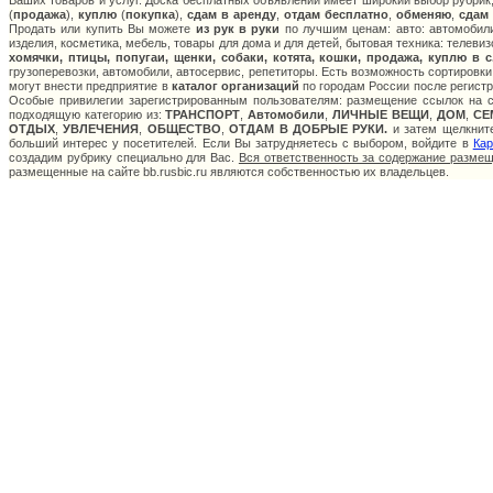
Ваших товаров и услуг. Доска бесплатных объявлений имеет широкий выбор рубрик,
(
продажа
),
куплю
(
покупка
),
сдам в аренду
,
отдам бесплатно
,
обменяю
,
сдам
Продать или купить Вы можете
из рук в руки
по лучшим ценам: авто: автомобили
изделия, косметика, мебель, товары для дома и для детей, бытовая техника: телеви
хомячки, птицы, попугаи, щенки, собаки, котята, кошки, продажа, куплю в 
грузоперевозки, автомобили, автосервис, репетиторы. Есть возможность сортировки
могут внести предприятие в
каталог организаций
по городам России после регистр
Особые привилегии зарегистрированным пользователям: размещение ссылок на са
подходящую категорию из:
ТРАНСПОРТ
,
Автомобили
,
ЛИЧНЫЕ ВЕЩИ
,
ДОМ
,
СЕ
ОТДЫХ
,
УВЛЕЧЕНИЯ
,
ОБЩЕСТВО
,
ОТДАМ В ДОБРЫЕ РУКИ.
и затем щелкните
больший интерес у посетителей. Если Вы затрудняетесь с выбором, войдите в
Кар
создадим рубрику специально для Вас.
Вся ответственность за содержание разме
размещенные на сайте bb.rusbic.ru являются собственностью их владельцев.