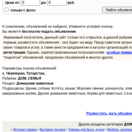
Цена от:
до:
руб.
только с фото
К сожалению, объявлений не найдено. Измените условия поиска.
Вы можете
бесплатно подать объявление
.
Уважаемый посетитель, данный сайт только что открылся, в данной рубрик
первым, разместите объявление - оно будет на виду. Представители орган
своих товаров и услуг, а также внести предприятие в каталог организаций п
регистрации.
Однако, зарегистрированным пользователям -
особые приви
"поднятие" объявлений, продление объявлений и многое другое.
Параметры поиска объявлений:
с. Черемшан,
Татарстан,
Рубрика:
ДОМ, СЕМЬЯ
Раздел:
Домашние животные
Подразделы: Щенки, собаки; Котята, кошки; Морские свинки, шиншилла, хомя
аквариумные рыбки; Другие домашние животные; Корма для животных; Сельс
Разместить, дать объявл
Другие разделы категории
ДОМ
Детские товары
Бытовая техника
Товары для быта, кухни
Мебель, интерь
•
•
•
•