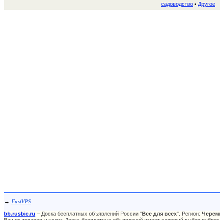
садоводство
Другое
•
→
FastVPS
bb.rusbic.ru
– Доска бесплатных объявлений России "
Все для всех
". Регион:
Черем