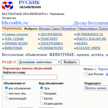
РУСБИК
ОБЪЯВЛЕНИЯ
БЕСПЛАТНЫЕ ОБЪЯВЛЕНИЯ в с. Черемшан
Татарстан
Доска бесплатн
Черемшан
Выбрать:
Москва
Санкт-Петербург
Новосибирск
Екате
|
|
|
Главная страница
АВТОМОБИЛИ
НЕДВИЖИМОСТЬ
ДОМ, СЕМЬЯ
ТРАНСПОРТ
РАБОТА, ВАКАНСИИ
ЛИЧНЫЕ ВЕЩИ
ЭЛЕКТРОНИКА
БИЗНЕС
ЖИВОТНЫЕ
КОМПЬЮТЕРЫ
КАТАЛОГ ФИРМ
Бесплатные объявления: ЖИВОТНЫЕ: щенки, котята, хо
РАЗДЕЛ:
Параметры поиска объявлений
с. Чере
Регион:
Найти по слову:
вся Россия
Д
Объявления от
Вид объявления:
Подраздел:
все объявления
Все
частных лиц
Продажа
организаций
Куплю
Отдам даром