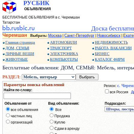
РУСБИК
ОБЪЯВЛЕНИЯ
БЕСПЛАТНЫЕ ОБЪЯВЛЕНИЯ в с. Черемшан
Татарстан
Доска бесплатн
Черемшан
Выбрать:
Москва
Санкт-Петербург
Новосибирск
Екате
|
|
|
Главная страница
АВТОМОБИЛИ
НЕДВИЖИМОСТЬ
ДОМ, СЕМЬЯ
ТРАНСПОРТ
РАБОТА, ВАКАНСИИ
ЛИЧНЫЕ ВЕЩИ
ЭЛЕКТРОНИКА
БИЗНЕС
ЖИВОТНЫЕ
КОМПЬЮТЕРЫ
КАТАЛОГ ФИРМ
Бесплатные объявления: ДОМ, СЕМЬЯ: Мебель, интерье
РАЗДЕЛ:
Параметры поиска объявлений
с. Чере
Регион:
Найти по слову:
вся Россия
Д
Объявления от
Вид объявления:
Подраздел:
все объявления
Все
частных лиц
Продажа
организаций
Куплю
Сдам в аренду