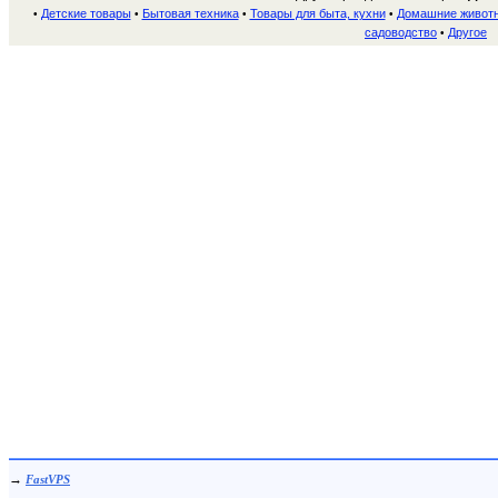
Детские товары
Бытовая техника
Товары для быта, кухни
Домашние живот
•
•
•
•
садоводство
Другое
•
→
FastVPS