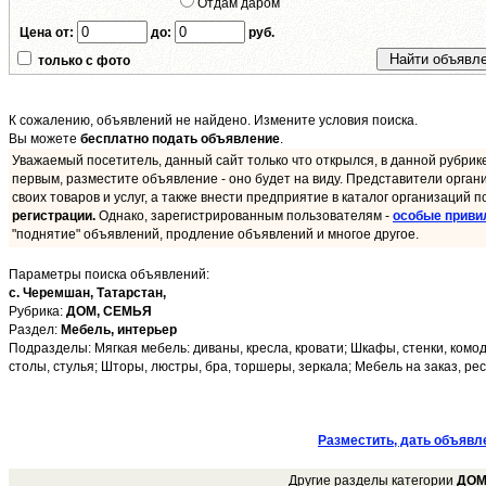
Отдам даром
Цена от:
до:
руб.
только с фото
К сожалению, объявлений не найдено. Измените условия поиска.
Вы можете
бесплатно подать объявление
.
Уважаемый посетитель, данный сайт только что открылся, в данной рубрик
первым, разместите объявление - оно будет на виду. Представители орган
своих товаров и услуг, а также внести предприятие в каталог организаций п
регистрации.
Однако, зарегистрированным пользователям -
особые приви
"поднятие" объявлений, продление объявлений и многое другое.
Параметры поиска объявлений:
с. Черемшан,
Татарстан,
Рубрика:
ДОМ, СЕМЬЯ
Раздел:
Мебель, интерьер
Подразделы: Мягкая мебель: диваны, кресла, кровати; Шкафы, стенки, комо
столы, стулья; Шторы, люстры, бра, торшеры, зеркала; Мебель на заказ, ре
Разместить, дать объявл
Другие разделы категории
ДОМ