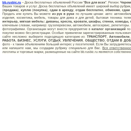
bb.rusbic.ru
– Доска бесплатных объявлений России "
Все для всех
". Регион:
Черем
Ваших товаров и услуг. Доска бесплатных объявлений имеет широкий выбор рубрик,
(
продажа
),
куплю
(
покупка
),
сдам в аренду
,
отдам бесплатно
,
обменяю
,
сдам
Продать или купить Вы можете
из рук в руки
по лучшим ценам: авто: автомобили
изделия, косметика, мебель, товары для дома и для детей, бытовая техника: тел
интерьер, мягкая мебель: диваны, кресла, кровати, шкафы, стенки, комоды,
ключевым словам, например: грузоперевозки, автомобили, автосервис, репетиторы. 
фотографиями. Организации могут внести предприятие в
каталог организаций
по 
покупке можно без регистрации. Особые привилегии зарегистрированным пользоват
сайте несложно: выберите подходящую категорию из:
ТРАНСПОРТ
,
Автомобили
РАБОТА
,
БИЗНЕС
,
УСЛУГИ
,
ОТДЫХ
,
УВЛЕЧЕНИЯ
,
ОБЩЕСТВО
,
ОТДАМ В ДОБ
фото - к таким объявлениям больший интерес у посетителей. Если Вы затрудняетес
или напишите нам, мы создадим рубрику специально для Вас.
Вся ответственно
логотипы и торговые марки, размещенные на сайте bb.rusbic.ru являются собственн