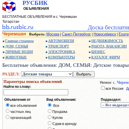
РУСБИК
ОБЪЯВЛЕНИЯ
БЕСПЛАТНЫЕ ОБЪЯВЛЕНИЯ в с. Черемшан
Татарстан
Доска бесплатн
Черемшан
Выбрать:
Москва
Санкт-Петербург
Новосибирск
Екате
|
|
|
Главная страница
АВТОМОБИЛИ
НЕДВИЖИМОСТЬ
ДОМ, СЕМЬЯ
ТРАНСПОРТ
РАБОТА, ВАКАНСИИ
ЛИЧНЫЕ ВЕЩИ
ЭЛЕКТРОНИКА
БИЗНЕС
ЖИВОТНЫЕ
КОМПЬЮТЕРЫ
КАТАЛОГ ФИРМ
Бесплатные объявления: ДОМ, СЕМЬЯ: Детские товары:
РАЗДЕЛ:
Параметры поиска объявлений
с. Чере
Регион:
Найти по слову:
вся Россия
Д
Объявления от
Вид объявления:
Подраздел:
все объявления
Все
частных лиц
Продажа
организаций
Куплю
Сдам в аренду