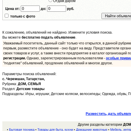
Отдам даром
Цена от:
до:
руб.
только с фото
К сожалению, объявлений не найдено. Измените условия поиска.
Вы можете
бесплатно подать объявление
.
Уважаемый посетитель, данный сайт только что открылся, в данной рубрик
первым, разместите объявление - оно будет на виду. Представители орган
своих товаров и услуг, а также внести предприятие в каталог организаций п
регистрации.
Однако, зарегистрированным пользователям -
особые приви
"поднятие" объявлений, продление объявлений и многое другое.
Параметры поиска объявлений:
с. Черемшан,
Татарстан,
Рубрика:
ДОМ, СЕМЬЯ
Раздел:
Детские товары
Подразделы: Игры, игрушки; Детские коляски, велосипеды; Одежда, обувь; П
Разместить, дать объявл
Другие разделы категории
ДОМ
Бытовая техника
Товары для быта, кухни
Домашние животные
Мебель, инте
•
•
•
•