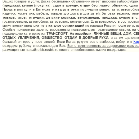
Ваших товаров и услуг. Доска бесплатных объявлений имеет широкий выбор рубрик,
(
продажа
),
куплю
(
покупка
),
сдам в аренду
,
отдам бесплатно
,
обменяю
,
сдам
Продать или купить Вы можете
из рук в руки
по лучшим ценам: авто: автомобили
изделия, косметика, мебель, товары для дома и для детей, бытовая техника: тел
товары, игры, игрушки, детские коляски, велосипеды, продажа, куплю в с
грузоперевозки, автомобили, автосервис, репетиторы. Есть возможность сортировки
могут внести предприятие в
каталог организаций
по городам России после регистр
Особые привилегии зарегистрированным пользователям: размещение ссылок на са
подходящую категорию из:
ТРАНСПОРТ
,
Автомобили
,
ЛИЧНЫЕ ВЕЩИ
,
ДОМ
,
СЕ
ОТДЫХ
,
УВЛЕЧЕНИЯ
,
ОБЩЕСТВО
,
ОТДАМ В ДОБРЫЕ РУКИ.
и затем щелкните
больший интерес у посетителей. Если Вы затрудняетесь с выбором, войдите в
Кар
создадим рубрику специально для Вас.
Вся ответственность за содержание разме
размещенные на сайте bb.rusbic.ru являются собственностью их владельцев.