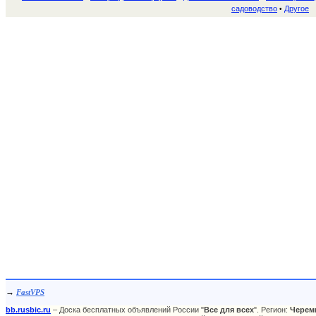
садоводство
Другое
•
→
FastVPS
bb.rusbic.ru
– Доска бесплатных объявлений России "
Все для всех
". Регион:
Черем