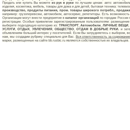
Продать или купить Вы можете
из рук в руки
по лучшим ценам: авто: автомобили
изделия, косметика, мебель, товары для дома и для детей, бытовая техника: телеви
производство, продукты питания, пром. товары широкого потребл., продажа
например: грузоперевозки, автомобили, автосервис, репетиторы. Есть возможность
Организации могут внести предприятие в
каталог организаций
по городам России п
регистрации. Особые привилегии зарегистрированным пользователям: размещение с
выберите подходящую категорию из:
ТРАНСПОРТ
,
Автомобили
,
ЛИЧНЫЕ ВЕЩИ
УСЛУГИ
,
ОТДЫХ
,
УВЛЕЧЕНИЯ
,
ОБЩЕСТВО
,
ОТДАМ В ДОБРЫЕ РУКИ.
и зате
объявлениям больший интерес у посетителей. Если Вы затрудняетесь с выбором, в
нам, мы создадим рубрику специально для Вас.
Вся ответственность за содержани
марки, размещенные на сайте bb.rusbic.ru являются собственностью их владельцев.