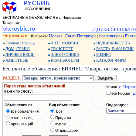
РУСБИК
ОБЪЯВЛЕНИЯ
БЕСПЛАТНЫЕ ОБЪЯВЛЕНИЯ в с. Черемшан
Татарстан
Доска бесплатн
Черемшан
Выбрать:
Москва
Санкт-Петербург
Новосибирск
Екате
|
|
|
Главная страница
АВТОМОБИЛИ
НЕДВИЖИМОСТЬ
ДОМ, СЕМЬЯ
ТРАНСПОРТ
РАБОТА, ВАКАНСИИ
ЛИЧНЫЕ ВЕЩИ
ЭЛЕКТРОНИКА
БИЗНЕС
ЖИВОТНЫЕ
КОМПЬЮТЕРЫ
КАТАЛОГ ФИРМ
Бесплатные объявления: БИЗНЕС: Товары оптом, произв
РАЗДЕЛ:
Параметры поиска объявлений
с. Чере
Регион:
Найти по слову:
вся Россия
Д
Объявления от
Вид объявления:
Подраздел:
все объявления
Все
частных лиц
Продажа
организаций
Куплю
Отдам даром