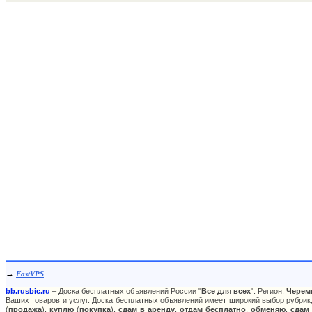
→
FastVPS
bb.rusbic.ru
– Доска бесплатных объявлений России "
Все для всех
". Регион:
Черем
Ваших товаров и услуг. Доска бесплатных объявлений имеет широкий выбор рубрик,
(
продажа
),
куплю
(
покупка
),
сдам в аренду
,
отдам бесплатно
,
обменяю
,
сдам