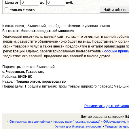
Цена от:
до:
руб.
только с фото
К сожалению, объявлений не найдено. Измените условия поиска.
Вы можете
бесплатно подать объявление
.
Уважаемый посетитель, данный сайт только что открылся, в данной рубрик
первым, разместите объявление - оно будет на виду. Представители орган
своих товаров и услуг, а также внести предприятие в каталог организаций п
регистрации.
Однако, зарегистрированным пользователям -
особые приви
"поднятие" объявлений, продление объявлений и многое другое.
Параметры поиска объявлений:
с. Черемшан,
Татарстан,
Рубрика:
БИЗНЕС
Раздел:
Товары оптом, производство
Подразделы: Продукты питания; Пром. товары широкого потребл.; Медицинс
Разместить, дать объявл
Другие разделы категории
Б
Оргтехника, все для офиса
Фирмы, дело (покупка, продажа)
Оборудование, 
•
•
•
Услуги для бизнеса, аутсорсинг
Тендеры, аукци
•