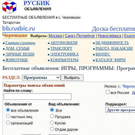
РУСБИК
ОБЪЯВЛЕНИЯ
БЕСПЛАТНЫЕ ОБЪЯВЛЕНИЯ в с. Черемшан
Татарстан
Доска бесплатн
Черемшан
Выбрать:
Москва
Санкт-Петербург
Новосибирск
Екате
|
|
|
Главная страница
АВТОМОБИЛИ
НЕДВИЖИМОСТЬ
ДОМ, СЕМЬЯ
ТРАНСПОРТ
РАБОТА, ВАКАНСИИ
ЛИЧНЫЕ ВЕЩИ
ЭЛЕКТРОНИКА
БИЗНЕС
ЖИВОТНЫЕ
КОМПЬЮТЕРЫ
КАТАЛОГ ФИРМ
Бесплатные объявления: ИГРЫ, ПРОГРАММЫ: Программ
РАЗДЕЛ:
Параметры поиска объявлений
с. Чере
Регион:
Найти по слову:
вся Россия
Д
Объявления от
Вид объявления:
Подраздел:
все объявления
Все
частных лиц
Продажа
организаций
Куплю
Отдам даром