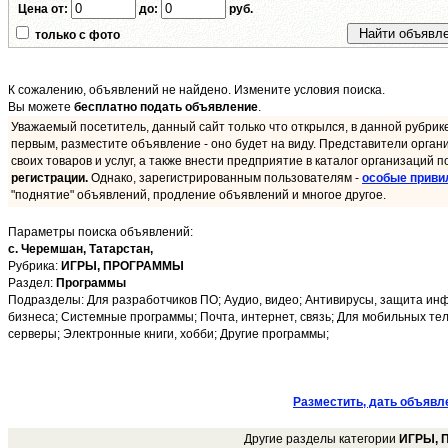
Цена от:
до:
руб.
только с фото
К сожалению, объявлений не найдено. Измените условия поиска.
Вы можете
бесплатно подать объявление
.
Уважаемый посетитель, данный сайт только что открылся, в данной рубрик
первым, разместите объявление - оно будет на виду. Представители орган
своих товаров и услуг, а также внести предприятие в каталог организаций п
регистрации.
Однако, зарегистрированным пользователям -
особые приви
"поднятие" объявлений, продление объявлений и многое другое.
Параметры поиска объявлений:
с. Черемшан,
Татарстан,
Рубрика:
ИГРЫ, ПРОГРАММЫ
Раздел:
Программы
Подразделы: Для разработчиков ПО; Аудио, видео; Антивирусы, защита ин
бизнеса; Системные программы; Почта, интернет, связь; Для мобильных тел.
серверы; Электронные книги, хобби; Другие программы;
Разместить, дать объявл
Другие разделы категории
ИГРЫ,