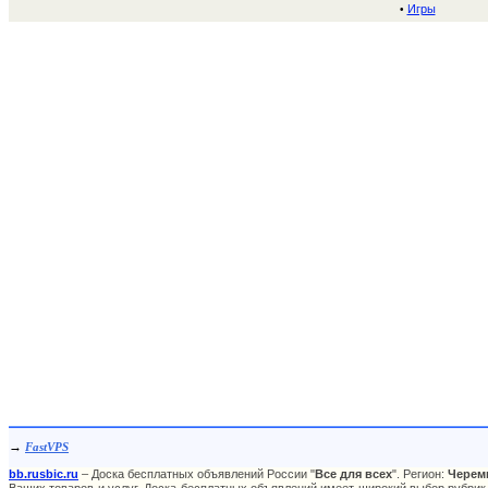
Игры
•
→
FastVPS
bb.rusbic.ru
– Доска бесплатных объявлений России "
Все для всех
". Регион:
Черем