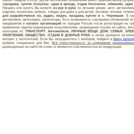
Ваших товаров и услуг. Доска бесплатных объявлений имеет широкий выбор рубрик,
(
продажа
),
куплю
(
покупка
),
сдам в аренду
,
отдам бесплатно
,
обменяю
,
сдам
Продать или купить Вы можете
из рук в руки
по лучшим ценам: авто: автомобили
изделия, косметика, мебель, товары для дома и для детей, бытовая техника: телев
для разработчиков по, аудио, видео, продажа, куплю в с. Черемшан
. В к
автомобили, автосервис, репетиторы. Есть возможность сортировки объявлений по
предприятие в
каталог организаций
по городам России после регистрации на са
привилегии зарегистрированным пользователям: размещение ссылок на сайты, бесп
категорию из:
ТРАНСПОРТ
,
Автомобили
,
ЛИЧНЫЕ ВЕЩИ
,
ДОМ
,
СЕМЬЯ
,
ЭЛЕ
УВЛЕЧЕНИЯ
,
ОБЩЕСТВО
,
ОТДАМ В ДОБРЫЕ РУКИ.
и затем щелкните на кнопк
интерес у посетителей. Если Вы затрудняетесь с выбором, войдите в
Карту катего
рубрику специально для Вас.
Вся ответственность за содержание размещаемых
размещенные на сайте bb.rusbic.ru являются собственностью их владельцев.