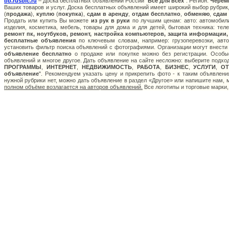
bb.rusbic.ru
– Доска бесплатных объявлений России "
Все для всех
". Регион:
Черем
Ваших товаров и услуг. Доска бесплатных объявлений имеет широкий выбор рубрик,
(
продажа
),
куплю
(
покупка
),
сдам в аренду
,
отдам бесплатно
,
обменяю
,
сдам
Продать или купить Вы можете
из рук в руки
по лучшим ценам: авто: автомобили
изделия, косметика, мебель, товары для дома и для детей, бытовая техника: тел
ремонт пк, ноутбуков, ремонт, настройка компьютеров, защита информации,
бесплатные объявления
по ключевым словам, например: грузоперевозки, авто
установить фильтр поиска объявлений с фотографиями. Организации могут внести
объявление бесплатно
о продаже или покупке можно без регистрации. Особые
объявлений и многое другое. Дать объявление на сайте несложно: выберите подхо
ПРОГРАММЫ
,
ИНТЕРНЕТ
,
НЕДВИЖИМОСТЬ
,
РАБОТА
,
БИЗНЕС
,
УСЛУГИ
,
О
объявление
". Рекомендуем указать цену и прикрепить фото - к таким объявлен
нужной рубрики нет, можно дать объявление в раздел «Другое» или напишите нам,
полном объёме возлагается на авторов объявлений.
Все логотипы и торговые марки,