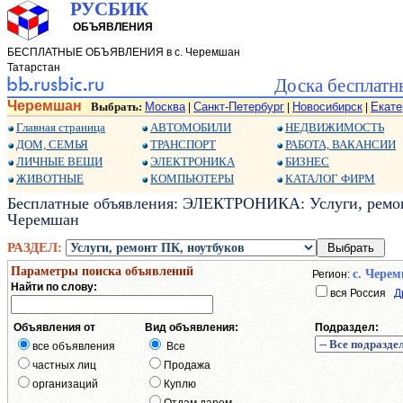
РУСБИК
ОБЪЯВЛЕНИЯ
БЕСПЛАТНЫЕ ОБЪЯВЛЕНИЯ в с. Черемшан
Татарстан
Доска бесплатн
Черемшан
Выбрать:
Москва
Санкт-Петербург
Новосибирск
Екате
|
|
|
Главная страница
АВТОМОБИЛИ
НЕДВИЖИМОСТЬ
ДОМ, СЕМЬЯ
ТРАНСПОРТ
РАБОТА, ВАКАНСИИ
ЛИЧНЫЕ ВЕЩИ
ЭЛЕКТРОНИКА
БИЗНЕС
ЖИВОТНЫЕ
КОМПЬЮТЕРЫ
КАТАЛОГ ФИРМ
Бесплатные объявления: ЭЛЕКТРОНИКА: Услуги, ремонт
Черемшан
РАЗДЕЛ:
Параметры поиска объявлений
с. Чере
Регион:
Найти по слову:
вся Россия
Д
Объявления от
Вид объявления:
Подраздел:
все объявления
Все
частных лиц
Продажа
организаций
Куплю