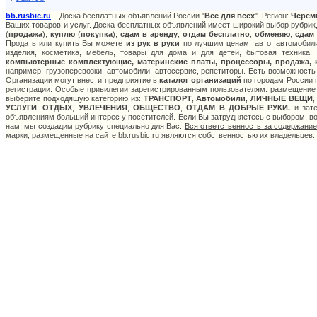
bb.rusbic.ru
– Доска бесплатных объявлений России "
Все для всех
". Регион:
Черем
Ваших товаров и услуг. Доска бесплатных объявлений имеет широкий выбор рубрик,
(
продажа
),
куплю
(
покупка
),
сдам в аренду
,
отдам бесплатно
,
обменяю
,
сдам
Продать или купить Вы можете
из рук в руки
по лучшим ценам: авто: автомобили
изделия, косметика, мебель, товары для дома и для детей, бытовая техника:
компьютерные комплектующие, материнские платы, процессоры, продажа, 
например: грузоперевозки, автомобили, автосервис, репетиторы. Есть возможность
Организации могут внести предприятие в
каталог организаций
по городам России п
регистрации. Особые привилегии зарегистрированным пользователям: размещение с
выберите подходящую категорию из:
ТРАНСПОРТ
,
Автомобили
,
ЛИЧНЫЕ ВЕЩИ
УСЛУГИ
,
ОТДЫХ
,
УВЛЕЧЕНИЯ
,
ОБЩЕСТВО
,
ОТДАМ В ДОБРЫЕ РУКИ.
и зате
объявлениям больший интерес у посетителей. Если Вы затрудняетесь с выбором, в
нам, мы создадим рубрику специально для Вас.
Вся ответственность за содержани
марки, размещенные на сайте bb.rusbic.ru являются собственностью их владельцев.