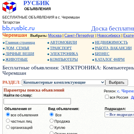
РУСБИК
ОБЪЯВЛЕНИЯ
БЕСПЛАТНЫЕ ОБЪЯВЛЕНИЯ в с. Черемшан
Татарстан
Доска бесплатн
Черемшан
Выбрать:
Москва
Санкт-Петербург
Новосибирск
Екате
|
|
|
Главная страница
АВТОМОБИЛИ
НЕДВИЖИМОСТЬ
ДОМ, СЕМЬЯ
ТРАНСПОРТ
РАБОТА, ВАКАНСИИ
ЛИЧНЫЕ ВЕЩИ
ЭЛЕКТРОНИКА
БИЗНЕС
ЖИВОТНЫЕ
КОМПЬЮТЕРЫ
КАТАЛОГ ФИРМ
Бесплатные объявления: ЭЛЕКТРОНИКА: Компьютерные
Черемшан
РАЗДЕЛ:
Параметры поиска объявлений
с. Чере
Регион:
Найти по слову:
вся Россия
Д
Объявления от
Вид объявления:
Подраздел:
все объявления
Все
частных лиц
Продажа
организаций
Куплю