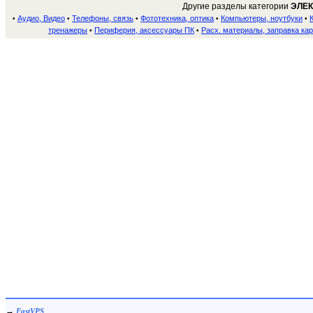
Другие разделы категории
ЭЛЕ
Аудио, Видео
Телефоны, связь
Фототехника, оптика
Компьютеры, ноутбуки
•
•
•
•
•
тренажеры
Периферия, аксессуары ПК
Расх. материалы, заправка ка
•
•
→
FastVPS