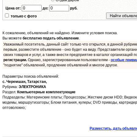
Отдам даром
Цена от:
до:
руб.
только с фото
К сожалению, объявлений не найдено. Измените условия поиска.
Вы можете
бесплатно подать объявление
.
Уважаемый посетитель, данный сайт только что открылся, в данной рубрик
первым, разместите объявление - оно будет на виду. Представители орган
своих товаров и услуг, а также внести предприятие в каталог организаций п
регистрации.
Однако, зарегистрированным пользователям -
особые приви
"поднятие" объявлений, продление объявлений и многое другое.
Параметры поиска объявлений:
с. Черемшан,
Татарстан,
Рубрика:
ЭЛЕКТРОНИКА
Раздел:
Компьютерные комплектующие
Подразделы: Материнские платы; Процессоры; Жесткие диски HDD; Видеока
модемы, маршрутизаторы; Блоки питания, кулеры; DVD приводы, картридеры (
оптоволокно;
Разместить, дать объявл