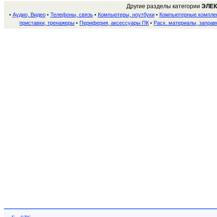
Другие разделы категории
ЭЛЕ
Аудио, Видео
Телефоны, связь
Компьютеры, ноутбуки
Компьютерные компле
•
•
•
•
приставки, тренажеры
Периферия, аксессуары ПК
Расх. материалы, заправ
•
•