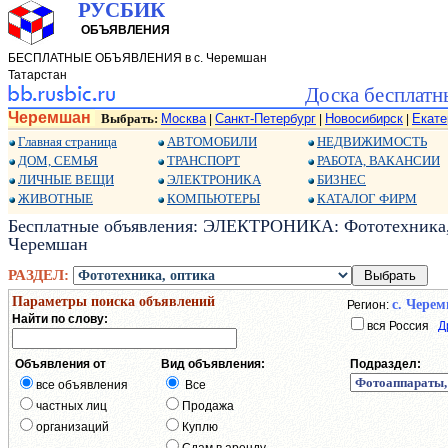
РУСБИК
ОБЪЯВЛЕНИЯ
БЕСПЛАТНЫЕ ОБЪЯВЛЕНИЯ в с. Черемшан
Татарстан
Доска бесплатн
Черемшан
Выбрать:
Москва
Санкт-Петербург
Новосибирск
Екате
|
|
|
Главная страница
АВТОМОБИЛИ
НЕДВИЖИМОСТЬ
ДОМ, СЕМЬЯ
ТРАНСПОРТ
РАБОТА, ВАКАНСИИ
ЛИЧНЫЕ ВЕЩИ
ЭЛЕКТРОНИКА
БИЗНЕС
ЖИВОТНЫЕ
КОМПЬЮТЕРЫ
КАТАЛОГ ФИРМ
Бесплатные объявления: ЭЛЕКТРОНИКА: Фототехника, о
Черемшан
РАЗДЕЛ:
Параметры поиска объявлений
с. Чере
Регион:
Найти по слову:
вся Россия
Д
Объявления от
Вид объявления:
Подраздел:
все объявления
Все
частных лиц
Продажа
организаций
Куплю