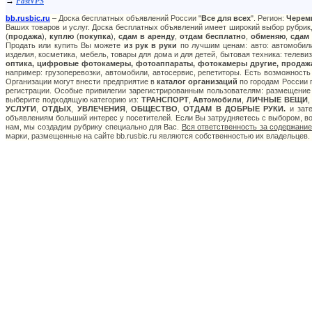
→
FastVPS
bb.rusbic.ru
– Доска бесплатных объявлений России "
Все для всех
". Регион:
Черем
Ваших товаров и услуг. Доска бесплатных объявлений имеет широкий выбор рубрик,
(
продажа
),
куплю
(
покупка
),
сдам в аренду
,
отдам бесплатно
,
обменяю
,
сдам
Продать или купить Вы можете
из рук в руки
по лучшим ценам: авто: автомобили
изделия, косметика, мебель, товары для дома и для детей, бытовая техника: телев
оптика, цифровые фотокамеры, фотоаппараты, фотокамеры другие, продажа
например: грузоперевозки, автомобили, автосервис, репетиторы. Есть возможность
Организации могут внести предприятие в
каталог организаций
по городам России п
регистрации. Особые привилегии зарегистрированным пользователям: размещение с
выберите подходящую категорию из:
ТРАНСПОРТ
,
Автомобили
,
ЛИЧНЫЕ ВЕЩИ
УСЛУГИ
,
ОТДЫХ
,
УВЛЕЧЕНИЯ
,
ОБЩЕСТВО
,
ОТДАМ В ДОБРЫЕ РУКИ.
и зате
объявлениям больший интерес у посетителей. Если Вы затрудняетесь с выбором, в
нам, мы создадим рубрику специально для Вас.
Вся ответственность за содержани
марки, размещенные на сайте bb.rusbic.ru являются собственностью их владельцев.