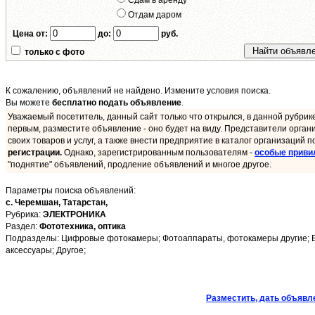
Сдам в аренду
Отдам даром
Цена от:
до:
руб.
только с фото
К сожалению, объявлений не найдено. Измените условия поиска.
Вы можете
бесплатно подать объявление
.
Уважаемый посетитель, данный сайт только что открылся, в данной рубрик
первым, разместите объявление - оно будет на виду. Представители орган
своих товаров и услуг, а также внести предприятие в каталог организаций п
регистрации.
Однако, зарегистрированным пользователям -
особые приви
"поднятие" объявлений, продление объявлений и многое другое.
Параметры поиска объявлений:
с. Черемшан,
Татарстан,
Рубрика:
ЭЛЕКТРОНИКА
Раздел:
Фототехника, оптика
Подразделы: Цифровые фотокамеры; Фотоаппараты, фотокамеры другие; Би
аксессуары; Другое;
Разместить, дать объявл