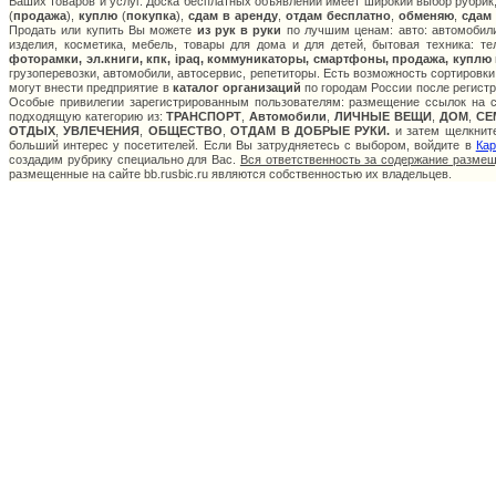
Ваших товаров и услуг. Доска бесплатных объявлений имеет широкий выбор рубрик,
(
продажа
),
куплю
(
покупка
),
сдам в аренду
,
отдам бесплатно
,
обменяю
,
сдам
Продать или купить Вы можете
из рук в руки
по лучшим ценам: авто: автомобили
изделия, косметика, мебель, товары для дома и для детей, бытовая техника: т
фоторамки, эл.книги, кпк, ipaq, коммуникаторы, смартфоны, продажа, куплю
грузоперевозки, автомобили, автосервис, репетиторы. Есть возможность сортировки
могут внести предприятие в
каталог организаций
по городам России после регистр
Особые привилегии зарегистрированным пользователям: размещение ссылок на са
подходящую категорию из:
ТРАНСПОРТ
,
Автомобили
,
ЛИЧНЫЕ ВЕЩИ
,
ДОМ
,
СЕ
ОТДЫХ
,
УВЛЕЧЕНИЯ
,
ОБЩЕСТВО
,
ОТДАМ В ДОБРЫЕ РУКИ.
и затем щелкните
больший интерес у посетителей. Если Вы затрудняетесь с выбором, войдите в
Кар
создадим рубрику специально для Вас.
Вся ответственность за содержание разме
размещенные на сайте bb.rusbic.ru являются собственностью их владельцев.