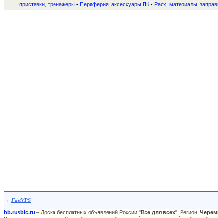
приставки, тренажеры
Периферия, аксессуары ПК
Расх. материалы, заправ
•
•
→
FastVPS
bb.rusbic.ru
– Доска бесплатных объявлений России "
Все для всех
". Регион:
Черем