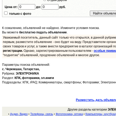
Отдам даром
Цена от:
до:
руб.
только с фото
К сожалению, объявлений не найдено. Измените условия поиска.
Вы можете
бесплатно подать объявление
.
Уважаемый посетитель, данный сайт только что открылся, в данной рубрик
первым, разместите объявление - оно будет на виду. Представители орган
своих товаров и услуг, а также внести предприятие в каталог организаций п
регистрации.
Однако, зарегистрированным пользователям -
особые приви
"поднятие" объявлений, продление объявлений и многое другое.
Параметры поиска объявлений:
с. Черемшан,
Татарстан,
Рубрика:
ЭЛЕКТРОНИКА
Раздел:
КПК, фоторамки, эл.книги
Подразделы: КПК, iPAQ; Коммуникаторы, смартфоны; Фоторамки; Электронны
Разместить, дать объявл
Другие разделы категории
ЭЛЕ
Аудио, Видео
Телефоны, связь
Фототехника, оптика
Компьютеры, ноутбуки
•
•
•
•