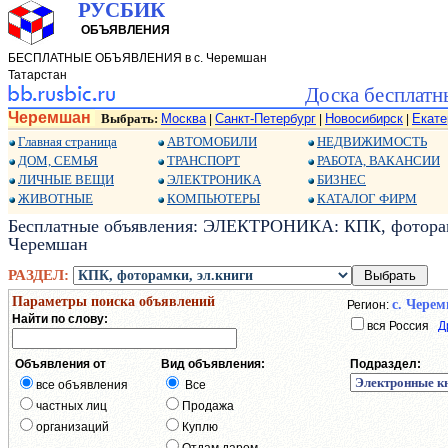
РУСБИК
ОБЪЯВЛЕНИЯ
БЕСПЛАТНЫЕ ОБЪЯВЛЕНИЯ в с. Черемшан
Татарстан
Доска бесплатн
Черемшан
Выбрать:
Москва
Санкт-Петербург
Новосибирск
Екате
|
|
|
Главная страница
АВТОМОБИЛИ
НЕДВИЖИМОСТЬ
ДОМ, СЕМЬЯ
ТРАНСПОРТ
РАБОТА, ВАКАНСИИ
ЛИЧНЫЕ ВЕЩИ
ЭЛЕКТРОНИКА
БИЗНЕС
ЖИВОТНЫЕ
КОМПЬЮТЕРЫ
КАТАЛОГ ФИРМ
Бесплатные объявления: ЭЛЕКТРОНИКА: КПК, фоторамки
Черемшан
РАЗДЕЛ:
Параметры поиска объявлений
с. Чере
Регион:
Найти по слову:
вся Россия
Д
Объявления от
Вид объявления:
Подраздел:
все объявления
Все
частных лиц
Продажа
организаций
Куплю