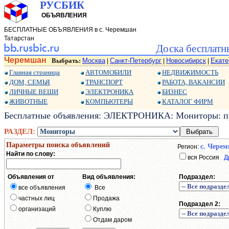
РУСБИК
ОБЪЯВЛЕНИЯ
БЕСПЛАТНЫЕ ОБЪЯВЛЕНИЯ в с. Черемшан
Татарстан
Доска бесплатн
Черемшан
Выбрать:
Москва
Санкт-Петербург
Новосибирск
Екате
|
|
|
Главная страница
АВТОМОБИЛИ
НЕДВИЖИМОСТЬ
ДОМ, СЕМЬЯ
ТРАНСПОРТ
РАБОТА, ВАКАНСИИ
ЛИЧНЫЕ ВЕЩИ
ЭЛЕКТРОНИКА
БИЗНЕС
ЖИВОТНЫЕ
КОМПЬЮТЕРЫ
КАТАЛОГ ФИРМ
Бесплатные объявления: ЭЛЕКТРОНИКА: Мониторы: пр
РАЗДЕЛ:
Параметры поиска объявлений
с. Чере
Регион:
Найти по слову:
вся Россия
Д
Объявления от
Вид объявления:
Подраздел:
все объявления
Все
частных лиц
Продажа
Подраздел 2:
организаций
Куплю
Отдам даром