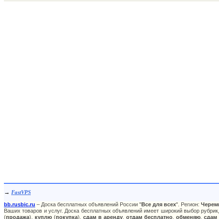
→
FastVPS
bb.rusbic.ru
– Доска бесплатных объявлений России "
Все для всех
". Регион:
Черем
Ваших товаров и услуг. Доска бесплатных объявлений имеет широкий выбор рубрик,
(
продажа
),
куплю
(
покупка
),
сдам в аренду
,
отдам бесплатно
,
обменяю
,
сдам