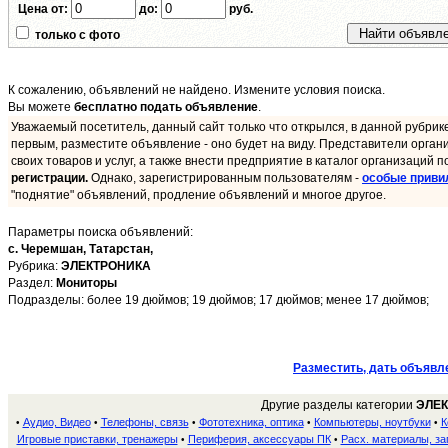
Цена от:
до:
руб.
только с фото
К сожалению, объявлений не найдено. Измените условия поиска.
Вы можете
бесплатно подать объявление
.
Уважаемый посетитель, данный сайт только что открылся, в данной рубрик
первым, разместите объявление - оно будет на виду. Представители орган
своих товаров и услуг, а также внести предприятие в каталог организаций п
регистрации.
Однако, зарегистрированным пользователям -
особые приви
"поднятие" объявлений, продление объявлений и многое другое.
Параметры поиска объявлений:
с. Черемшан,
Татарстан,
Рубрика:
ЭЛЕКТРОНИКА
Раздел:
Мониторы
Подразделы: более 19 дюймов; 19 дюймов; 17 дюймов; менее 17 дюймов;
Разместить, дать объявл
Другие разделы категории
ЭЛЕ
Аудио, Видео
Телефоны, связь
Фототехника, оптика
Компьютеры, ноутбуки
К
•
•
•
•
•
Игровые приставки, тренажеры
Периферия, аксессуары ПК
Расх. материалы, за
•
•