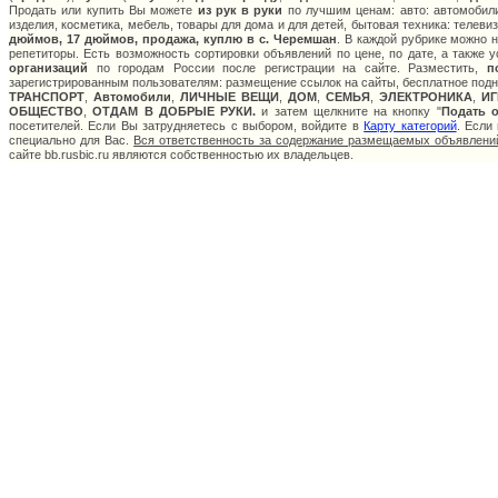
Продать или купить Вы можете
из рук в руки
по лучшим ценам: авто: автомобили
изделия, косметика, мебель, товары для дома и для детей, бытовая техника: телев
дюймов, 17 дюймов, продажа, куплю в с. Черемшан
. В каждой рубрике можно 
репетиторы. Есть возможность сортировки объявлений по цене, по дате, а также
организаций
по городам России после регистрации на сайте. Разместить,
п
зарегистрированным пользователям: размещение ссылок на сайты, бесплатное подня
ТРАНСПОРТ
,
Автомобили
,
ЛИЧНЫЕ ВЕЩИ
,
ДОМ
,
СЕМЬЯ
,
ЭЛЕКТРОНИКА
,
И
ОБЩЕСТВО
,
ОТДАМ В ДОБРЫЕ РУКИ.
и затем щелкните на кнопку "
Подать 
посетителей. Если Вы затрудняетесь с выбором, войдите в
Карту категорий
. Если
специально для Вас.
Вся ответственность за содержание размещаемых объявлений
сайте bb.rusbic.ru являются собственностью их владельцев.