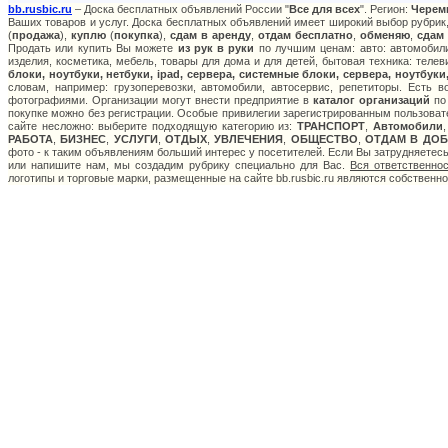
bb.rusbic.ru
– Доска бесплатных объявлений России "
Все для всех
". Регион:
Черем
Ваших товаров и услуг. Доска бесплатных объявлений имеет широкий выбор рубрик,
(
продажа
),
куплю
(
покупка
),
сдам в аренду
,
отдам бесплатно
,
обменяю
,
сдам
Продать или купить Вы можете
из рук в руки
по лучшим ценам: авто: автомобили
изделия, косметика, мебель, товары для дома и для детей, бытовая техника: теле
блоки, ноутбуки, нетбуки, ipad, сервера, системные блоки, сервера, ноутбук
словам, например: грузоперевозки, автомобили, автосервис, репетиторы. Есть 
фотографиями. Организации могут внести предприятие в
каталог организаций
по 
покупке можно без регистрации. Особые привилегии зарегистрированным пользоват
сайте несложно: выберите подходящую категорию из:
ТРАНСПОРТ
,
Автомобили
РАБОТА
,
БИЗНЕС
,
УСЛУГИ
,
ОТДЫХ
,
УВЛЕЧЕНИЯ
,
ОБЩЕСТВО
,
ОТДАМ В ДОБ
фото - к таким объявлениям больший интерес у посетителей. Если Вы затрудняетес
или напишите нам, мы создадим рубрику специально для Вас.
Вся ответственно
логотипы и торговые марки, размещенные на сайте bb.rusbic.ru являются собственн