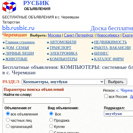
РУСБИК
ОБЪЯВЛЕНИЯ
БЕСПЛАТНЫЕ ОБЪЯВЛЕНИЯ в с. Черемшан
Татарстан
Доска бесплатн
Черемшан
Выбрать:
Москва
Санкт-Петербург
Новосибирск
Екате
|
|
|
Главная страница
АВТОМОБИЛИ
НЕДВИЖИМОСТЬ
ДОМ, СЕМЬЯ
ТРАНСПОРТ
РАБОТА, ВАКАНСИИ
ЛИЧНЫЕ ВЕЩИ
ЭЛЕКТРОНИКА
БИЗНЕС
ЖИВОТНЫЕ
КОМПЬЮТЕРЫ
КАТАЛОГ ФИРМ
Бесплатные объявления: КОМПЬЮТЕРЫ: системные блок
в с. Черемшан
РАЗДЕЛ:
Параметры поиска объявлений
с. Чере
Регион:
Найти по слову:
вся Россия
Д
Объявления от
Вид объявления:
Подраздел:
все объявления
Все
частных лиц
Продажа
организаций
Куплю