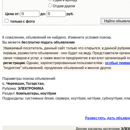
Сдам в аренду
Отдам даром
Цена от:
до:
руб.
только с фото
К сожалению, объявлений не найдено. Измените условия поиска.
Вы можете
бесплатно подать объявление
.
Уважаемый посетитель, данный сайт только что открылся, в данной рубрик
первым, разместите объявление - оно будет на виду. Представители орган
своих товаров и услуг, а также внести предприятие в каталог организаций п
регистрации.
Однако, зарегистрированным пользователям -
особые приви
"поднятие" объявлений, продление объявлений и многое другое.
Параметры поиска объявлений:
с. Черемшан,
Татарстан,
Рубрика:
ЭЛЕКТРОНИКА
Раздел:
Компьютеры, ноутбуки
Подразделы: системные блоки, сервера; ноутбуки; нетбуки, субноутбуки; пла
Разместить, дать объявл
Другие разделы категории
ЭЛЕ