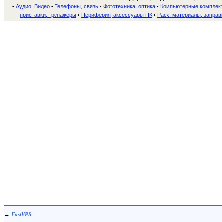
Аудио, Видео
Телефоны, связь
Фототехника, оптика
Компьютерные комплек
•
•
•
•
приставки, тренажеры
Периферия, аксессуары ПК
Расх. материалы, заправ
•
•
→
FastVPS