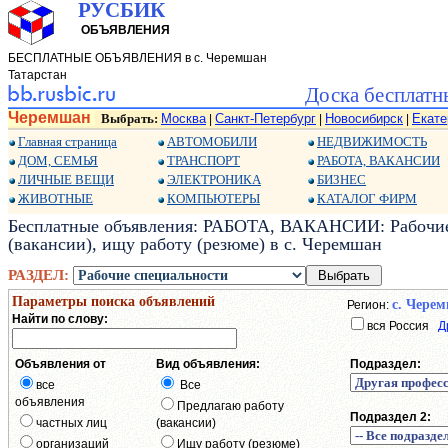
РУСБИК
ОБЪЯВЛЕНИЯ
БЕСПЛАТНЫЕ ОБЪЯВЛЕНИЯ в с. Черемшан
Татарстан
Доска бесплатн
Черемшан
Выбрать:
Москва
Санкт-Петербург
Новосибирск
Екате
|
|
|
Главная страница
АВТОМОБИЛИ
НЕДВИЖИМОСТЬ
ДОМ, СЕМЬЯ
ТРАНСПОРТ
РАБОТА, ВАКАНСИИ
ЛИЧНЫЕ ВЕЩИ
ЭЛЕКТРОНИКА
БИЗНЕС
ЖИВОТНЫЕ
КОМПЬЮТЕРЫ
КАТАЛОГ ФИРМ
Бесплатные объявления: РАБОТА, ВАКАНСИИ: Рабочие 
(вакансии), ищу работу (резюме) в с. Черемшан
РАЗДЕЛ:
Параметры поиска объявлений
с. Чере
Регион:
Найти по слову:
вся Россия
Д
Объявления от
Вид объявления:
Подраздел:
все
Все
объявления
Предлагаю работу
Подраздел 2:
частных лиц
(вакансии)
организаций
Ищу работу (резюме)