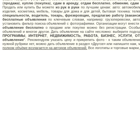
(
продажа
),
куплю
(
покупка
),
сдам в аренду
,
отдам бесплатно
,
обменяю
,
сдам
Продать или купить Вы можете
из рук в руки
по лучшим ценам: авто: автомобили
изделия, косметика, мебель, товары для дома и для детей, бытовая техника: тел
специальности, водитель, токарь, фрезеровщик, предлагаю работу (ваканси
бесплатные объявления
по ключевым словам, например: грузоперевозки, авто
установить фильтр поиска объявлений с фотографиями. Организации могут внести
объявление бесплатно
о продаже или покупке можно без регистрации. Особые
объявлений и многое другое. Дать объявление на сайте несложно: выберите подхо
ПРОГРАММЫ
,
ИНТЕРНЕТ
,
НЕДВИЖИМОСТЬ
,
РАБОТА
,
БИЗНЕС
,
УСЛУГИ
,
О
объявление
". Рекомендуем указать цену и прикрепить фото - к таким объявлен
нужной рубрики нет, можно дать объявление в раздел «Другое» или напишите нам,
полном объёме возлагается на авторов объявлений.
Все логотипы и торговые марки,