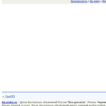
безопасность
На дому
Др
•
•
→
FastVPS
bb.rusbic.ru
– Доска бесплатных объявлений России "
Все для всех
". Регион:
Черем
Ваших товаров и услуг. Доска бесплатных объявлений имеет широкий выбор рубрик,