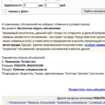
Зарплата от:
до:
руб.
только с фото
К сожалению, объявлений не найдено. Измените условия поиска.
Вы можете
бесплатно подать объявление
.
Уважаемый посетитель, данный сайт только что открылся, в данной рубрик
первым, разместите объявление - оно будет на виду. Представители орган
своих товаров и услуг, а также внести предприятие в каталог организаций п
регистрации.
Однако, зарегистрированным пользователям -
особые приви
"поднятие" объявлений, продление объявлений и многое другое.
Параметры поиска объявлений:
с. Черемшан,
Татарстан,
Рубрика:
РАБОТА, ВАКАНСИИ
Раздел:
Рабочие специальности
Подразделы: Водитель; Токарь, фрезеровщик; Плотник; Грузчик; Сантехник;
Разместить, дать объявл
Другие разделы категории
РАБОТА
Руководители
Финансы, бухгалтерия
Инженеры, специалисты
Служащие, 
•
•
•
•