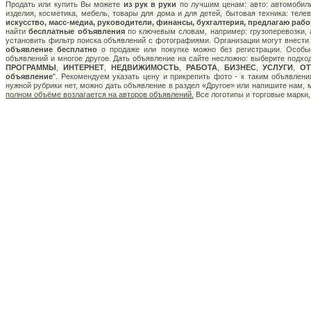
Продать или купить Вы можете
из рук в руки
по лучшим ценам: авто: автомобили
изделия, косметика, мебель, товары для дома и для детей, бытовая техника: тел
искусство, масс-медиа, руководители, финансы, бухгалтерия, предлагаю работ
найти
бесплатные объявления
по ключевым словам, например: грузоперевозки, а
установить фильтр поиска объявлений с фотографиями. Организации могут внести
объявление бесплатно
о продаже или покупке можно без регистрации. Особые
объявлений и многое другое. Дать объявление на сайте несложно: выберите подхо
ПРОГРАММЫ
,
ИНТЕРНЕТ
,
НЕДВИЖИМОСТЬ
,
РАБОТА
,
БИЗНЕС
,
УСЛУГИ
,
О
объявление
". Рекомендуем указать цену и прикрепить фото - к таким объявлен
нужной рубрики нет, можно дать объявление в раздел «Другое» или напишите нам,
полном объёме возлагается на авторов объявлений.
Все логотипы и торговые марки,