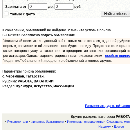
Зарплата от:
до:
руб.
только с фото
К сожалению, объявлений не найдено. Измените условия поиска.
Вы можете
бесплатно подать объявление
.
Уважаемый посетитель, данный сайт только что открылся, в данной рубрик
первым, разместите объявление - оно будет на виду. Представители орган
своих товаров и услуг, а также внести предприятие в каталог организаций п
регистрации.
Однако, зарегистрированным пользователям -
особые приви
"поднятие" объявлений, продление объявлений и многое другое.
Параметры поиска объявлений:
с. Черемшан,
Татарстан,
Рубрика:
РАБОТА, ВАКАНСИИ
Раздел:
Культура, искусство, масс-медиа
Разместить, дать объявл
Другие разделы категории
РАБОТА
Руководители
Финансы, бухгалтерия
Инженеры, специалисты
Служащие, ме
•
•
•
•
На дому
Другое
•