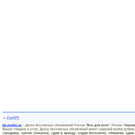
→
FastVPS
bb.rusbic.ru
– Доска бесплатных объявлений России "
Все для всех
". Регион:
Черем
Ваших товаров и услуг. Доска бесплатных объявлений имеет широкий выбор рубрик,
(
продажа
),
куплю
(
покупка
),
сдам в аренду
,
отдам бесплатно
,
обменяю
,
сдам