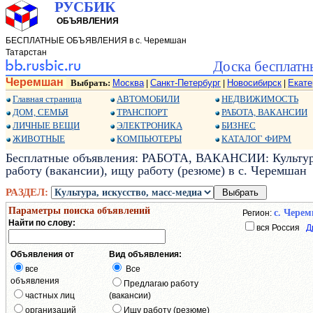
РУСБИК
ОБЪЯВЛЕНИЯ
БЕСПЛАТНЫЕ ОБЪЯВЛЕНИЯ в с. Черемшан
Татарстан
Доска бесплатн
Черемшан
Выбрать:
Москва
Санкт-Петербург
Новосибирск
Екате
|
|
|
Главная страница
АВТОМОБИЛИ
НЕДВИЖИМОСТЬ
ДОМ, СЕМЬЯ
ТРАНСПОРТ
РАБОТА, ВАКАНСИИ
ЛИЧНЫЕ ВЕЩИ
ЭЛЕКТРОНИКА
БИЗНЕС
ЖИВОТНЫЕ
КОМПЬЮТЕРЫ
КАТАЛОГ ФИРМ
Бесплатные объявления: РАБОТА, ВАКАНСИИ: Культура,
работу (вакансии), ищу работу (резюме) в с. Черемшан
РАЗДЕЛ:
Параметры поиска объявлений
с. Чере
Регион:
Найти по слову:
вся Россия
Д
Объявления от
Вид объявления:
все
Все
объявления
Предлагаю работу
частных лиц
(вакансии)
организаций
Ищу работу (резюме)