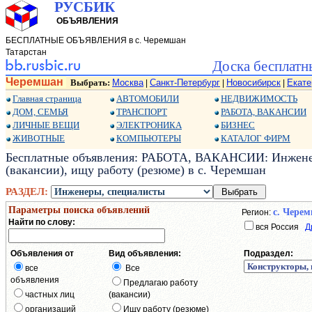
РУСБИК
ОБЪЯВЛЕНИЯ
БЕСПЛАТНЫЕ ОБЪЯВЛЕНИЯ в с. Черемшан
Татарстан
Доска бесплатн
Черемшан
Выбрать:
Москва
Санкт-Петербург
Новосибирск
Екате
|
|
|
Главная страница
АВТОМОБИЛИ
НЕДВИЖИМОСТЬ
ДОМ, СЕМЬЯ
ТРАНСПОРТ
РАБОТА, ВАКАНСИИ
ЛИЧНЫЕ ВЕЩИ
ЭЛЕКТРОНИКА
БИЗНЕС
ЖИВОТНЫЕ
КОМПЬЮТЕРЫ
КАТАЛОГ ФИРМ
Бесплатные объявления: РАБОТА, ВАКАНСИИ: Инженер
(вакансии), ищу работу (резюме) в с. Черемшан
РАЗДЕЛ:
Параметры поиска объявлений
с. Чере
Регион:
Найти по слову:
вся Россия
Д
Объявления от
Вид объявления:
Подраздел:
все
Все
объявления
Предлагаю работу
частных лиц
(вакансии)
организаций
Ищу работу (резюме)