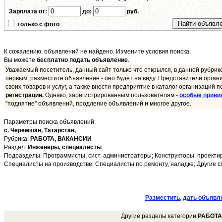
Зарплата от:
до:
руб.
только с фото
К сожалению, объявлений не найдено. Измените условия поиска.
Вы можете
бесплатно подать объявление
.
Уважаемый посетитель, данный сайт только что открылся, в данной рубрик
первым, разместите объявление - оно будет на виду. Представители орган
своих товаров и услуг, а также внести предприятие в каталог организаций п
регистрации.
Однако, зарегистрированным пользователям -
особые приви
"поднятие" объявлений, продление объявлений и многое другое.
Параметры поиска объявлений:
с. Черемшан,
Татарстан,
Рубрика:
РАБОТА, ВАКАНСИИ
Раздел:
Инженеры, специалисты
Подразделы: Программисты, сист. администраторы; Конструкторы, проектир
Специалисты на производстве; Специалисты по ремонту, наладке; Другие 
Разместить, дать объявл
Другие разделы категории
РАБОТА