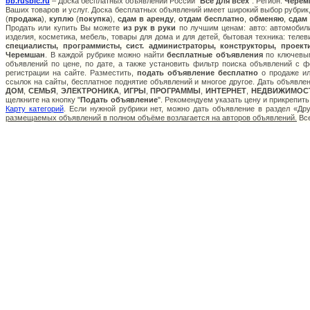
bb.rusbic.ru
– Доска бесплатных объявлений России "
Все для всех
". Регион:
Черем
Ваших товаров и услуг. Доска бесплатных объявлений имеет широкий выбор рубрик,
(
продажа
),
куплю
(
покупка
),
сдам в аренду
,
отдам бесплатно
,
обменяю
,
сдам
Продать или купить Вы можете
из рук в руки
по лучшим ценам: авто: автомобили
изделия, косметика, мебель, товары для дома и для детей, бытовая техника: теле
специалисты, программисты, сист. администраторы, конструкторы, проект
Черемшан
. В каждой рубрике можно найти
бесплатные объявления
по ключевым
объявлений по цене, по дате, а также установить фильтр поиска объявлений с 
регистрации на сайте. Разместить,
подать объявление бесплатно
о продаже ил
ссылок на сайты, бесплатное поднятие объявлений и многое другое. Дать объявле
ДОМ
,
СЕМЬЯ
,
ЭЛЕКТРОНИКА
,
ИГРЫ
,
ПРОГРАММЫ
,
ИНТЕРНЕТ
,
НЕДВИЖИМОС
щелкните на кнопку "
Подать объявление
". Рекомендуем указать цену и прикрепит
Карту категорий
. Если нужной рубрики нет, можно дать объявление в раздел «Д
размещаемых объявлений в полном объёме возлагается на авторов объявлений.
Все