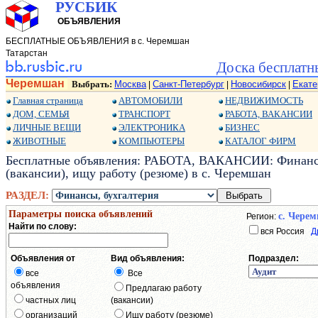
РУСБИК
ОБЪЯВЛЕНИЯ
БЕСПЛАТНЫЕ ОБЪЯВЛЕНИЯ в с. Черемшан
Татарстан
Доска бесплатн
Черемшан
Выбрать:
Москва
Санкт-Петербург
Новосибирск
Екате
|
|
|
Главная страница
АВТОМОБИЛИ
НЕДВИЖИМОСТЬ
ДОМ, СЕМЬЯ
ТРАНСПОРТ
РАБОТА, ВАКАНСИИ
ЛИЧНЫЕ ВЕЩИ
ЭЛЕКТРОНИКА
БИЗНЕС
ЖИВОТНЫЕ
КОМПЬЮТЕРЫ
КАТАЛОГ ФИРМ
Бесплатные объявления: РАБОТА, ВАКАНСИИ: Финансы,
(вакансии), ищу работу (резюме) в с. Черемшан
РАЗДЕЛ:
Параметры поиска объявлений
с. Чере
Регион:
Найти по слову:
вся Россия
Д
Объявления от
Вид объявления:
Подраздел:
все
Все
объявления
Предлагаю работу
частных лиц
(вакансии)
организаций
Ищу работу (резюме)