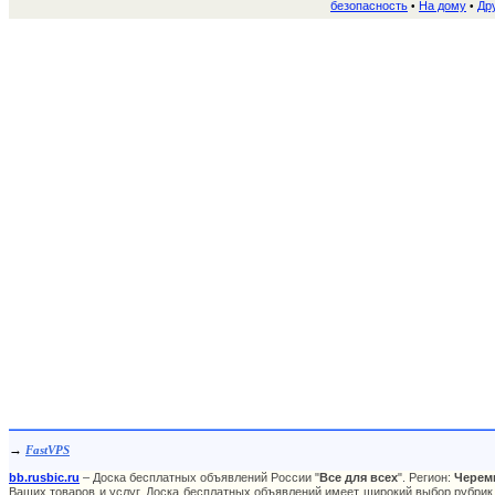
безопасность
На дому
Др
•
•
→
FastVPS
bb.rusbic.ru
– Доска бесплатных объявлений России "
Все для всех
". Регион:
Черем
Ваших товаров и услуг. Доска бесплатных объявлений имеет широкий выбор рубрик,