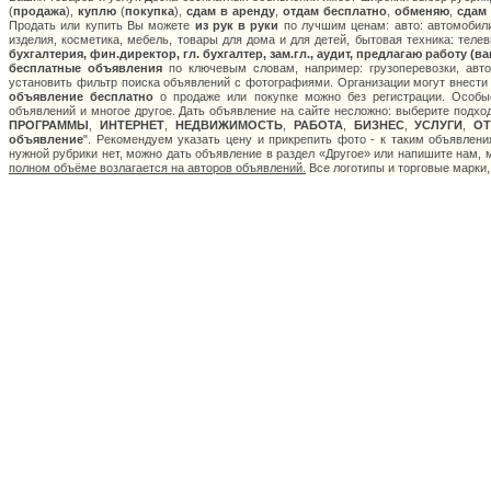
(
продажа
),
куплю
(
покупка
),
сдам в аренду
,
отдам бесплатно
,
обменяю
,
сдам
Продать или купить Вы можете
из рук в руки
по лучшим ценам: авто: автомобили
изделия, косметика, мебель, товары для дома и для детей, бытовая техника: теле
бухгалтерия, фин.директор, гл. бухгалтер, зам.гл., аудит, предлагаю работу (
бесплатные объявления
по ключевым словам, например: грузоперевозки, авто
установить фильтр поиска объявлений с фотографиями. Организации могут внести
объявление бесплатно
о продаже или покупке можно без регистрации. Особые
объявлений и многое другое. Дать объявление на сайте несложно: выберите подхо
ПРОГРАММЫ
,
ИНТЕРНЕТ
,
НЕДВИЖИМОСТЬ
,
РАБОТА
,
БИЗНЕС
,
УСЛУГИ
,
О
объявление
". Рекомендуем указать цену и прикрепить фото - к таким объявлен
нужной рубрики нет, можно дать объявление в раздел «Другое» или напишите нам,
полном объёме возлагается на авторов объявлений.
Все логотипы и торговые марки,