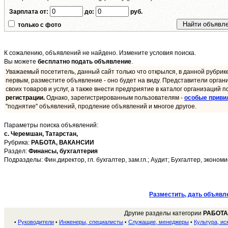
Зарплата от:
до:
руб.
только с фото
К сожалению, объявлений не найдено. Измените условия поиска.
Вы можете
бесплатно подать объявление
.
Уважаемый посетитель, данный сайт только что открылся, в данной рубрик
первым, разместите объявление - оно будет на виду. Представители орган
своих товаров и услуг, а также внести предприятие в каталог организаций п
регистрации.
Однако, зарегистрированным пользователям -
особые приви
"поднятие" объявлений, продление объявлений и многое другое.
Параметры поиска объявлений:
с. Черемшан,
Татарстан,
Рубрика:
РАБОТА, ВАКАНСИИ
Раздел:
Финансы, бухгалтерия
Подразделы: Фин.директор, гл. бухгалтер, зам.гл.; Аудит; Бухгалтер, экономи
Разместить, дать объявл
Другие разделы категории
РАБОТА
Руководители
Инженеры, специалисты
Служащие, менеджеры
Культура, ис
•
•
•
•