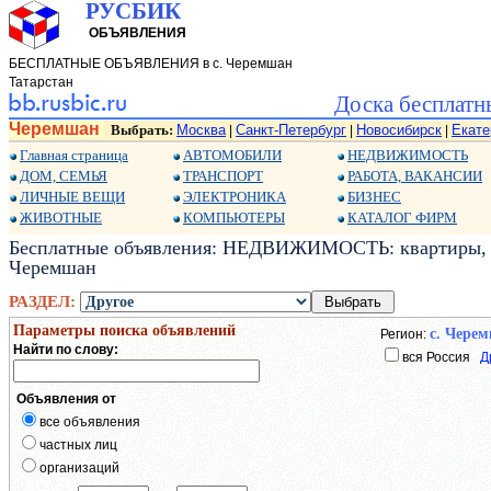
РУСБИК
ОБЪЯВЛЕНИЯ
БЕСПЛАТНЫЕ ОБЪЯВЛЕНИЯ в с. Черемшан
Татарстан
Доска бесплатн
Черемшан
Выбрать:
Москва
Санкт-Петербург
Новосибирск
Екате
|
|
|
Главная страница
АВТОМОБИЛИ
НЕДВИЖИМОСТЬ
ДОМ, СЕМЬЯ
ТРАНСПОРТ
РАБОТА, ВАКАНСИИ
ЛИЧНЫЕ ВЕЩИ
ЭЛЕКТРОНИКА
БИЗНЕС
ЖИВОТНЫЕ
КОМПЬЮТЕРЫ
КАТАЛОГ ФИРМ
Бесплатные объявления: НЕДВИЖИМОСТЬ: квартиры, до
Черемшан
РАЗДЕЛ:
Параметры поиска объявлений
с. Чере
Регион:
Найти по слову:
вся Россия
Д
Объявления от
все объявления
частных лиц
организаций