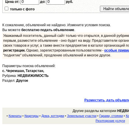
Цена от:
до:
руб.
только с фото
К сожалению, объявлений не найдено. Измените условия поиска.
Вы можете
бесплатно подать объявление
.
Уважаемый посетитель, данный сайт только что открылся, в данной рубрик
первым, разместите объявление - оно будет на виду. Представители орган
своих товаров и услуг, а также внести предприятие в каталог организаций п
регистрации.
Однако, зарегистрированным пользователям -
особые приви
"поднятие" объявлений, продление объявлений и многое другое.
Параметры поиска объявлений:
с. Черемшан,
Татарстан,
Рубрика:
НЕДВИЖИМОСТЬ
Раздел:
Другое
Разместить, дать объявл
Другие разделы категории
НЕДВ
Комнаты
Квартиры
Дома, коттеджи
Земельные участки
Гаражи, стоянки
К
•
•
•
•
•
•
Риэлторские услуги