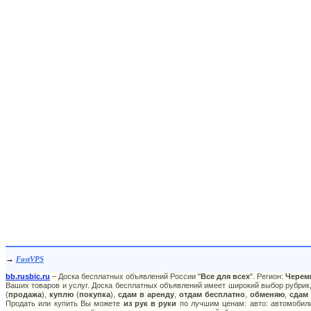
→
FastVPS
bb.rusbic.ru
– Доска бесплатных объявлений России "
Все для всех
". Регион:
Черем
Ваших товаров и услуг. Доска бесплатных объявлений имеет широкий выбор рубрик,
(
продажа
),
куплю
(
покупка
),
сдам в аренду
,
отдам бесплатно
,
обменяю
,
сдам
Продать или купить Вы можете
из рук в руки
по лучшим ценам: авто: автомобили