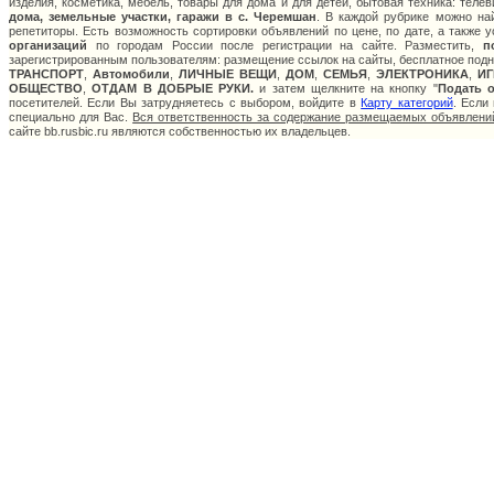
изделия, косметика, мебель, товары для дома и для детей, бытовая техника: теле
дома, земельные участки, гаражи в с. Черемшан
. В каждой рубрике можно н
репетиторы. Есть возможность сортировки объявлений по цене, по дате, а также
организаций
по городам России после регистрации на сайте. Разместить,
п
зарегистрированным пользователям: размещение ссылок на сайты, бесплатное подня
ТРАНСПОРТ
,
Автомобили
,
ЛИЧНЫЕ ВЕЩИ
,
ДОМ
,
СЕМЬЯ
,
ЭЛЕКТРОНИКА
,
И
ОБЩЕСТВО
,
ОТДАМ В ДОБРЫЕ РУКИ.
и затем щелкните на кнопку "
Подать 
посетителей. Если Вы затрудняетесь с выбором, войдите в
Карту категорий
. Если
специально для Вас.
Вся ответственность за содержание размещаемых объявлений
сайте bb.rusbic.ru являются собственностью их владельцев.