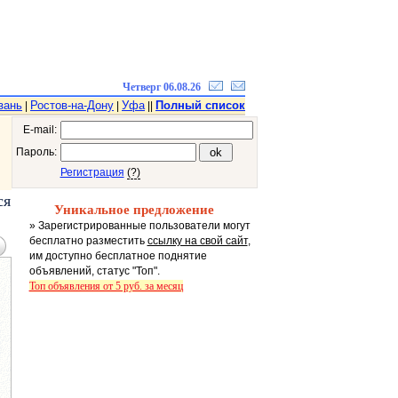
Четверг 06.08.26
зань
Ростов-на-Дону
Уфа
Полный список
|
|
||
E-mail:
Пароль:
Регистрация
(?)
ся
Уникальное предложение
» Зарегистрированные пользователи могут
бесплатно разместить
ссылку на свой сайт
,
им доступно бесплатное поднятие
объявлений, статус "Топ".
Топ объявления от 5 руб. за месяц