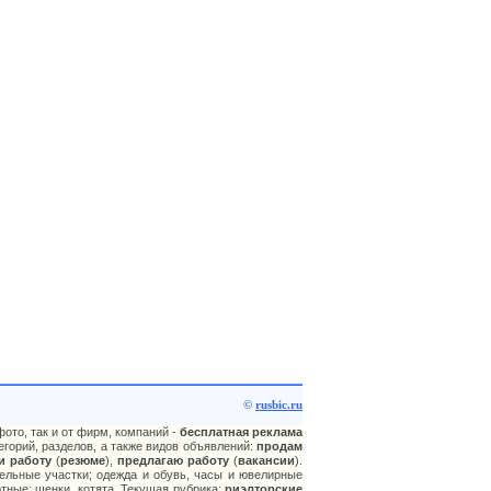
©
rusbic.ru
ото, так и от фирм, компаний -
бесплатная реклама
горий, разделов, а также видов объявлений:
продам
и работу
(
резюме
),
предлагаю работу
(
вакансии
).
ельные участки; одежда и обувь, часы и ювелирные
отные: щенки, котята. Текущая рубрика:
риэлторские