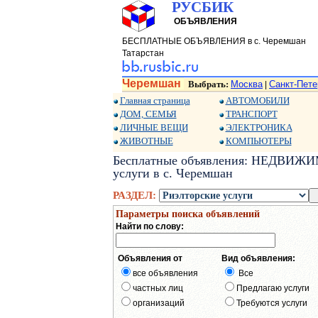
РУСБИК
ОБЪЯВЛЕНИЯ
БЕСПЛАТНЫЕ ОБЪЯВЛЕНИЯ в с. Черемшан
Татарстан
Черемшан
Выбрать:
Москва
Санкт-Пете
|
Главная страница
АВТОМОБИЛИ
ДОМ, СЕМЬЯ
ТРАНСПОРТ
ЛИЧНЫЕ ВЕЩИ
ЭЛЕКТРОНИКА
ЖИВОТНЫЕ
КОМПЬЮТЕРЫ
Бесплатные объявления: НЕДВИЖИМО
услуги в с. Черемшан
РАЗДЕЛ:
Параметры поиска объявлений
Найти по слову:
Объявления от
Вид объявления:
все объявления
Все
частных лиц
Предлагаю услуги
организаций
Требуются услуги