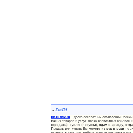
→
FastVPS
bb.rusbic.ru
– Доска бесплатных объявлений России 
Ваших товаров и услуг. Доска бесплатных объявлени
(
продажа
),
куплю
(
покупка
),
сдам в аренду
,
отда
Продать или купить Вы можете
из рук в руки
по лу
изделия, косметика, мебель, товары для дома и для