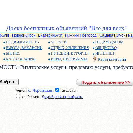
Доска бесплатных объявлений "Все для всех"
рбург
Новосибирск
Екатеринбург
Нижний Новгород
Самара
Омск
Ка
|
|
|
|
|
|
НЕДВИЖИМОСТЬ
УСЛУГИ
ОТДАМ ДАРОМ
РАБОТА, ВАКАНСИИ
ОТДЫХ, УВЛЕЧЕНИЯ
ОБЩЕСТВО
БИЗНЕС
ПУТЕВКИ, КУРОРТЫ
ИНТЕРНЕТ
КАТАЛОГ ФИРМ
ИГРЫ, ПРОГРАММЫ
Карта категорий
СТЬ: Риэлторские услуги: предлагаю услуги, требуют
Подать объявление >>
с. Черемшан
Регион:
,
Татарстан
вся Россия
Другой регион, выбрать.