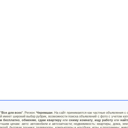
"
Все для всех
". Регион:
Черемшан
. На сайт принимаются как частные объявления с ф
й имеет широкий выбор рубрик, возможности поиска объявлений с фото с учетом кате
м бесплатно
,
обменяю
,
сдам квартиру
или
сниму комнату
,
ищу работу
или
найт
чшим ценам: авто: автомобили и автозапчасти; недвижимость: квартиры, дома, зем
 детей, бытовая техника: телевизоры, компьютеры и ноутбуки, игры и программы; жив