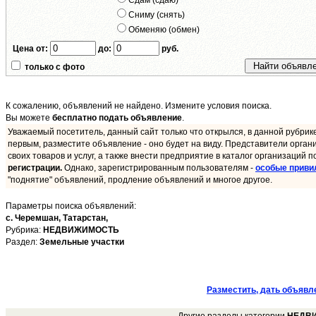
Сдам (сдаю)
Сниму (снять)
Обменяю (обмен)
Цена от:
до:
руб.
только с фото
К сожалению, объявлений не найдено. Измените условия поиска.
Вы можете
бесплатно подать объявление
.
Уважаемый посетитель, данный сайт только что открылся, в данной рубрик
первым, разместите объявление - оно будет на виду. Представители орган
своих товаров и услуг, а также внести предприятие в каталог организаций п
регистрации.
Однако, зарегистрированным пользователям -
особые приви
"поднятие" объявлений, продление объявлений и многое другое.
Параметры поиска объявлений:
с. Черемшан,
Татарстан,
Рубрика:
НЕДВИЖИМОСТЬ
Раздел:
Земельные участки
Разместить, дать объявл