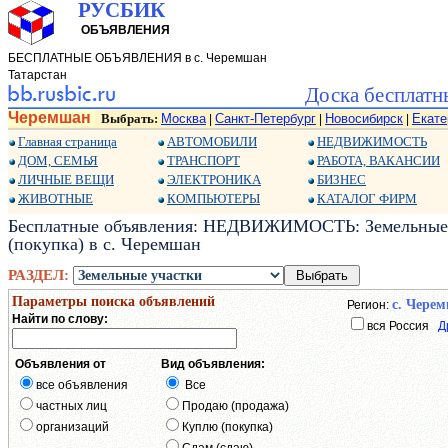
РУСБИК
ОБЪЯВЛЕНИЯ
БЕСПЛАТНЫЕ ОБЪЯВЛЕНИЯ в с. Черемшан
Татарстан
Доска бесплатн
Черемшан
Выбрать:
Москва
Санкт-Петербург
Новосибирск
Екате
|
|
|
Главная страница
АВТОМОБИЛИ
НЕДВИЖИМОСТЬ
ДОМ, СЕМЬЯ
ТРАНСПОРТ
РАБОТА, ВАКАНСИИ
ЛИЧНЫЕ ВЕЩИ
ЭЛЕКТРОНИКА
БИЗНЕС
ЖИВОТНЫЕ
КОМПЬЮТЕРЫ
КАТАЛОГ ФИРМ
Бесплатные объявления: НЕДВИЖИМОСТЬ: Земельные у
(покупка) в с. Черемшан
РАЗДЕЛ:
Параметры поиска объявлений
с. Чере
Регион:
Найти по слову:
вся Россия
Д
Объявления от
Вид объявления:
все объявления
Все
частных лиц
Продаю (продажа)
организаций
Куплю (покупка)