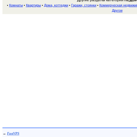
Другие разделы категории
НЕДВ
Комнаты
Квартиры
Дома, коттеджи
Гаражи, стоянки
Коммерческая недвижи
•
•
•
•
•
Другое
→
FastVPS