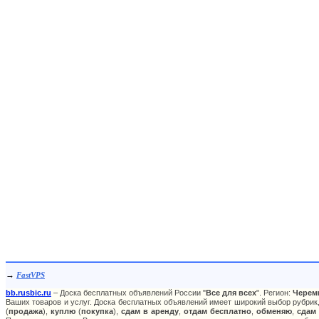
→
FastVPS
bb.rusbic.ru
– Доска бесплатных объявлений России "
Все для всех
". Регион:
Черем
Ваших товаров и услуг. Доска бесплатных объявлений имеет широкий выбор рубрик,
(
продажа
),
куплю
(
покупка
),
сдам в аренду
,
отдам бесплатно
,
обменяю
,
сдам