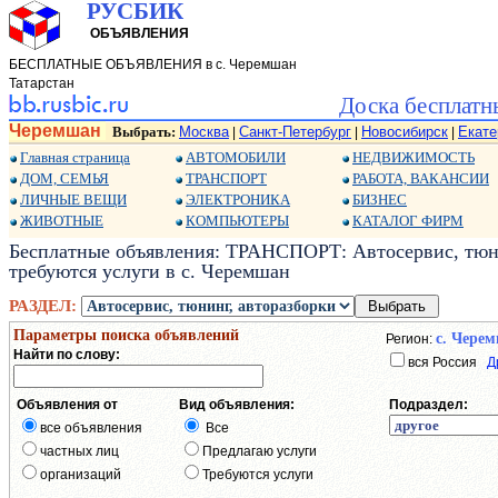
РУСБИК
ОБЪЯВЛЕНИЯ
БЕСПЛАТНЫЕ ОБЪЯВЛЕНИЯ в с. Черемшан
Татарстан
Доска бесплатн
Черемшан
Выбрать:
Москва
Санкт-Петербург
Новосибирск
Екате
|
|
|
Главная страница
АВТОМОБИЛИ
НЕДВИЖИМОСТЬ
ДОМ, СЕМЬЯ
ТРАНСПОРТ
РАБОТА, ВАКАНСИИ
ЛИЧНЫЕ ВЕЩИ
ЭЛЕКТРОНИКА
БИЗНЕС
ЖИВОТНЫЕ
КОМПЬЮТЕРЫ
КАТАЛОГ ФИРМ
Бесплатные объявления: ТРАНСПОРТ: Автосервис, тюнин
требуются услуги в с. Черемшан
РАЗДЕЛ:
Параметры поиска объявлений
с. Чере
Регион:
Найти по слову:
вся Россия
Д
Объявления от
Вид объявления:
Подраздел:
все объявления
Все
частных лиц
Предлагаю услуги
организаций
Требуются услуги