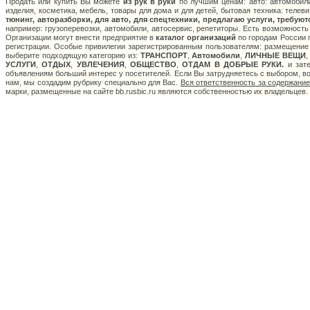
Продать или купить Вы можете
из рук в руки
по лучшим ценам: авто: автомобили
изделия, косметика, мебель, товары для дома и для детей, бытовая техника: телев
тюнинг, авторазборки, для авто, для спецтехники, предлагаю услуги, требуют
например: грузоперевозки, автомобили, автосервис, репетиторы. Есть возможность
Организации могут внести предприятие в
каталог организаций
по городам России п
регистрации. Особые привилегии зарегистрированным пользователям: размещение с
выберите подходящую категорию из:
ТРАНСПОРТ
,
Автомобили
,
ЛИЧНЫЕ ВЕЩИ
УСЛУГИ
,
ОТДЫХ
,
УВЛЕЧЕНИЯ
,
ОБЩЕСТВО
,
ОТДАМ В ДОБРЫЕ РУКИ.
и зате
объявлениям больший интерес у посетителей. Если Вы затрудняетесь с выбором, в
нам, мы создадим рубрику специально для Вас.
Вся ответственность за содержани
марки, размещенные на сайте bb.rusbic.ru являются собственностью их владельцев.