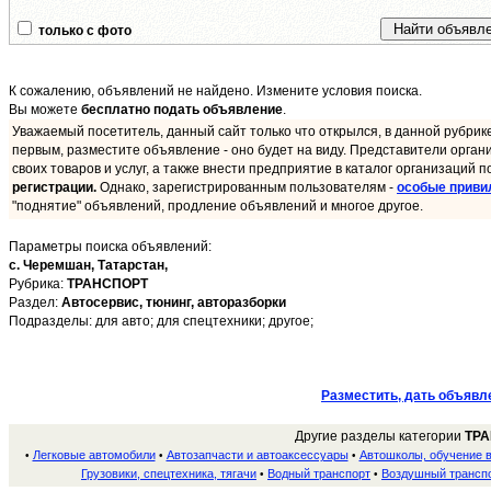
только с фото
К сожалению, объявлений не найдено. Измените условия поиска.
Вы можете
бесплатно подать объявление
.
Уважаемый посетитель, данный сайт только что открылся, в данной рубрик
первым, разместите объявление - оно будет на виду. Представители орган
своих товаров и услуг, а также внести предприятие в каталог организаций п
регистрации.
Однако, зарегистрированным пользователям -
особые приви
"поднятие" объявлений, продление объявлений и многое другое.
Параметры поиска объявлений:
с. Черемшан,
Татарстан,
Рубрика:
ТРАНСПОРТ
Раздел:
Автосервис, тюнинг, авторазборки
Подразделы: для авто; для спецтехники; другое;
Разместить, дать объявл
Другие разделы категории
ТР
Легковые автомобили
Автозапчасти и автоаксессуары
Автошколы, обучение 
•
•
•
Грузовики, спецтехника, тягачи
Водный транспорт
Воздушный трансп
•
•