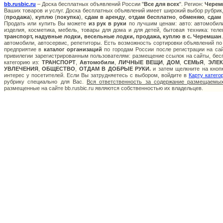
bb.rusbic.ru
– Доска бесплатных объявлений России "
Все для всех
". Регион:
Черем
Ваших товаров и услуг. Доска бесплатных объявлений имеет широкий выбор рубрик,
(
продажа
),
куплю
(
покупка
),
сдам в аренду
,
отдам бесплатно
,
обменяю
,
сдам
Продать или купить Вы можете
из рук в руки
по лучшим ценам: авто: автомобили
изделия, косметика, мебель, товары для дома и для детей, бытовая техника: тел
транспорт, надувные лодки, весельные лодки, продажа, куплю в с. Черемшан
автомобили, автосервис, репетиторы. Есть возможность сортировки объявлений по
предприятие в
каталог организаций
по городам России после регистрации на са
привилегии зарегистрированным пользователям: размещение ссылок на сайты, бесп
категорию из:
ТРАНСПОРТ
,
Автомобили
,
ЛИЧНЫЕ ВЕЩИ
,
ДОМ
,
СЕМЬЯ
,
ЭЛЕ
УВЛЕЧЕНИЯ
,
ОБЩЕСТВО
,
ОТДАМ В ДОБРЫЕ РУКИ.
и затем щелкните на кнопк
интерес у посетителей. Если Вы затрудняетесь с выбором, войдите в
Карту катего
рубрику специально для Вас.
Вся ответственность за содержание размещаемых
размещенные на сайте bb.rusbic.ru являются собственностью их владельцев.