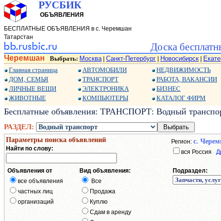
РУСБИК
ОБЪЯВЛЕНИЯ
БЕСПЛАТНЫЕ ОБЪЯВЛЕНИЯ в с. Черемшан
Татарстан
Доска бесплатн
Черемшан
Выбрать:
Москва
Санкт-Петербург
Новосибирск
Екате
|
|
|
Главная страница
АВТОМОБИЛИ
НЕДВИЖИМОСТЬ
ДОМ, СЕМЬЯ
ТРАНСПОРТ
РАБОТА, ВАКАНСИИ
ЛИЧНЫЕ ВЕЩИ
ЭЛЕКТРОНИКА
БИЗНЕС
ЖИВОТНЫЕ
КОМПЬЮТЕРЫ
КАТАЛОГ ФИРМ
Бесплатные объявления: ТРАНСПОРТ: Водный транспор
РАЗДЕЛ:
Параметры поиска объявлений
с. Чере
Регион:
Найти по слову:
вся Россия
Д
Объявления от
Вид объявления:
Подраздел:
все объявления
Все
частных лиц
Продажа
организаций
Куплю
Сдам в аренду