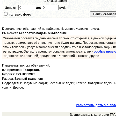
Отдам даром
Цена от:
до:
руб.
только с фото
К сожалению, объявлений не найдено. Измените условия поиска.
Вы можете
бесплатно подать объявление
.
Уважаемый посетитель, данный сайт только что открылся, в данной рубрик
первым, разместите объявление - оно будет на виду. Представители орган
своих товаров и услуг, а также внести предприятие в каталог организаций п
регистрации.
Однако, зарегистрированным пользователям -
особые приви
"поднятие" объявлений, продление объявлений и многое другое.
Параметры поиска объявлений:
с. Черемшан,
Татарстан,
Рубрика:
ТРАНСПОРТ
Раздел:
Водный транспорт
Подразделы: Надувные лодки; Весельные лодки; Катера, моторные лодки; Ка
услуги; Другое;
Разместить, дать объявл
Другие разделы категории
ТР