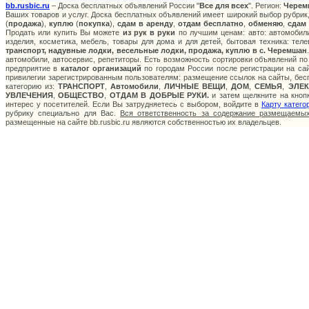
bb.rusbic.ru
– Доска бесплатных объявлений России "
Все для всех
". Регион:
Черем
Ваших товаров и услуг. Доска бесплатных объявлений имеет широкий выбор рубрик,
(
продажа
),
куплю
(
покупка
),
сдам в аренду
,
отдам бесплатно
,
обменяю
,
сдам
Продать или купить Вы можете
из рук в руки
по лучшим ценам: авто: автомобили
изделия, косметика, мебель, товары для дома и для детей, бытовая техника: тел
транспорт, надувные лодки, весельные лодки, продажа, куплю в с. Черемшан
автомобили, автосервис, репетиторы. Есть возможность сортировки объявлений по
предприятие в
каталог организаций
по городам России после регистрации на са
привилегии зарегистрированным пользователям: размещение ссылок на сайты, бесп
категорию из:
ТРАНСПОРТ
,
Автомобили
,
ЛИЧНЫЕ ВЕЩИ
,
ДОМ
,
СЕМЬЯ
,
ЭЛЕ
УВЛЕЧЕНИЯ
,
ОБЩЕСТВО
,
ОТДАМ В ДОБРЫЕ РУКИ.
и затем щелкните на кнопк
интерес у посетителей. Если Вы затрудняетесь с выбором, войдите в
Карту катего
рубрику специально для Вас.
Вся ответственность за содержание размещаемых
размещенные на сайте bb.rusbic.ru являются собственностью их владельцев.