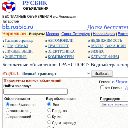
РУСБИК
ОБЪЯВЛЕНИЯ
БЕСПЛАТНЫЕ ОБЪЯВЛЕНИЯ в с. Черемшан
Татарстан
Доска бесплатн
Черемшан
Выбрать:
Москва
Санкт-Петербург
Новосибирск
Екате
|
|
|
Главная страница
АВТОМОБИЛИ
НЕДВИЖИМОСТЬ
ДОМ, СЕМЬЯ
ТРАНСПОРТ
РАБОТА, ВАКАНСИИ
ЛИЧНЫЕ ВЕЩИ
ЭЛЕКТРОНИКА
БИЗНЕС
ЖИВОТНЫЕ
КОМПЬЮТЕРЫ
КАТАЛОГ ФИРМ
Бесплатные объявления: ТРАНСПОРТ: Водный транспор
РАЗДЕЛ:
Параметры поиска объявлений
с. Чере
Регион:
Найти по слову:
вся Россия
Д
Объявления от
Вид объявления:
Подраздел:
все объявления
Все
частных лиц
Продажа
организаций
Куплю
Сдам в аренду