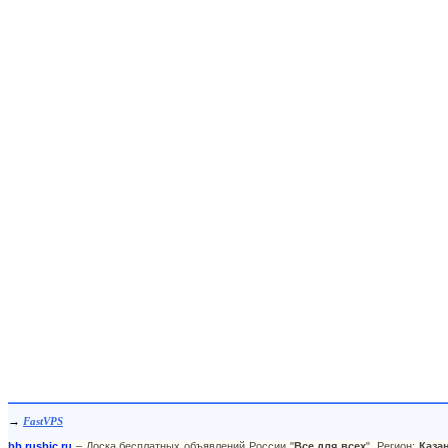
→
FastVPS
bb.rusbic.ru
– Доска бесплатных объявлений России "
Все для всех
". Регион:
Каза