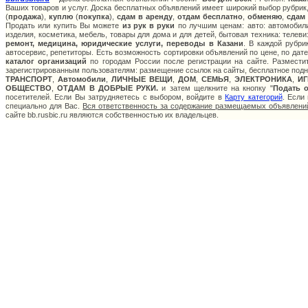
Ваших товаров и услуг. Доска бесплатных объявлений имеет широкий выбор рубрик,
(
продажа
),
куплю
(
покупка
),
сдам в аренду
,
отдам бесплатно
,
обменяю
,
сдам
Продать или купить Вы можете
из рук в руки
по лучшим ценам: авто: автомобили
изделия, косметика, мебель, товары для дома и для детей, бытовая техника: телев
ремонт, медицина, юридические услуги, переводы в Казани
. В каждой рубр
автосервис, репетиторы. Есть возможность сортировки объявлений по цене, по дат
каталог организаций
по городам России после регистрации на сайте. Размести
зарегистрированным пользователям: размещение ссылок на сайты, бесплатное подня
ТРАНСПОРТ
,
Автомобили
,
ЛИЧНЫЕ ВЕЩИ
,
ДОМ
,
СЕМЬЯ
,
ЭЛЕКТРОНИКА
,
И
ОБЩЕСТВО
,
ОТДАМ В ДОБРЫЕ РУКИ.
и затем щелкните на кнопку "
Подать 
посетителей. Если Вы затрудняетесь с выбором, войдите в
Карту категорий
. Если
специально для Вас.
Вся ответственность за содержание размещаемых объявлений
сайте bb.rusbic.ru являются собственностью их владельцев.