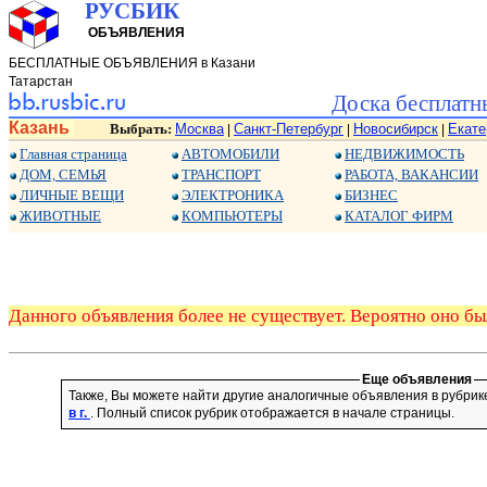
РУСБИК
ОБЪЯВЛЕНИЯ
БЕСПЛАТНЫЕ ОБЪЯВЛЕНИЯ в Казани
Татарстан
Доска бесплатн
Казань
Выбрать:
Москва
Санкт-Петербург
Новосибирск
Екате
|
|
|
Главная страница
АВТОМОБИЛИ
НЕДВИЖИМОСТЬ
ДОМ, СЕМЬЯ
ТРАНСПОРТ
РАБОТА, ВАКАНСИИ
ЛИЧНЫЕ ВЕЩИ
ЭЛЕКТРОНИКА
БИЗНЕС
ЖИВОТНЫЕ
КОМПЬЮТЕРЫ
КАТАЛОГ ФИРМ
Данного объявления более не существует. Вероятно оно бы
Еще объявления
Также, Вы можете найти другие аналогичные объявления в рубри
в г.
. Полный список рубрик отображается в начале страницы.