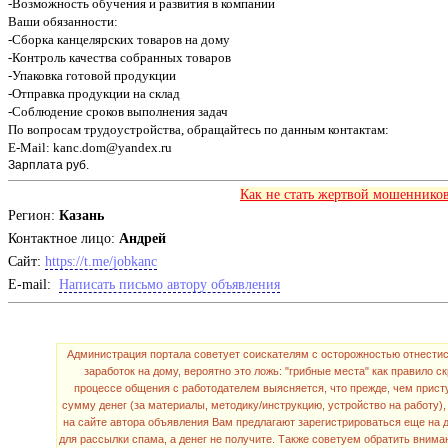
-Возможность обучения и развития в компании
Ваши обязанности:
-Сборка канцелярских товаров на дому
-Контроль качества собранных товаров
-Упаковка готовой продукции
-Отправка продукции на склад
-Соблюдение сроков выполнения задач
По вопросам трудоустройства, обращайтесь по данным контактам:
E-Mail: kanc.dom@yandex.ru
Зарплата
руб.
Как не стать жертвой мошенников
Регион:
Казань
Контактное лицо:
Андрей
Cайт:
https://t.me/jobkanc
E-mail:
Написать письмо автору объявления
Администрация портала советует соискателям с осторожностью отнестись
заработок на дому, вероятно это ложь: "грибные места" как правило ск
процессе общения с работодателем выясняется, что прежде, чем присту
сумму денег (за материалы, методику/инструкцию, устройство на работу),
на сайте автора объявления Вам предлагают зарегистрироваться еще на др
для рассылки спама, а денег не получите. Также советуем обратить внима