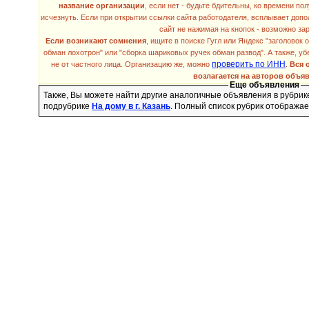
название организации
, если нет - будьте бдительны, ко времени п
исчезнуть. Если при открытии ссылки сайта работодателя, всплывает допо
сайт не нажимая на кнопок - возможно за
Если возникают сомнения
, ищите в поиске Гугл или Яндекс "заголовок 
обман лохотрон" или "сборка шариковых ручек обман развод". А также, уб
проверить по ИНН
не от частного лица. Организацию же, можно
.
Вся 
возлагается на авторов объя
Еще объявления
Также, Вы можете найти другие аналогичные объявления в рубри
подрубрике
На дому в г. Казань
. Полный список рубрик отображае