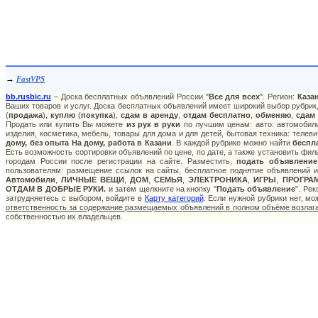
→
FastVPS
bb.rusbic.ru
– Доска бесплатных объявлений России "
Все для всех
". Регион:
Каза
Ваших товаров и услуг. Доска бесплатных объявлений имеет широкий выбор рубрик,
(
продажа
),
куплю
(
покупка
),
сдам в аренду
,
отдам бесплатно
,
обменяю
,
сдам
Продать или купить Вы можете
из рук в руки
по лучшим ценам: авто: автомобили
изделия, косметика, мебель, товары для дома и для детей, бытовая техника: телев
дому, без опыта На дому, работа в Казани
. В каждой рубрике можно найти
беспл
Есть возможность сортировки объявлений по цене, по дате, а также установить фи
городам России после регистрации на сайте. Разместить,
подать объявление
пользователям: размещение ссылок на сайты, бесплатное поднятие объявлений и
Автомобили
,
ЛИЧНЫЕ ВЕЩИ
,
ДОМ
,
СЕМЬЯ
,
ЭЛЕКТРОНИКА
,
ИГРЫ
,
ПРОГРА
ОТДАМ В ДОБРЫЕ РУКИ.
и затем щелкните на кнопку "
Подать объявление
". Ре
затрудняетесь с выбором, войдите в
Карту категорий
. Если нужной рубрики нет, м
ответственность за содержание размещаемых объявлений в полном объёме возлага
собственностью их владельцев.