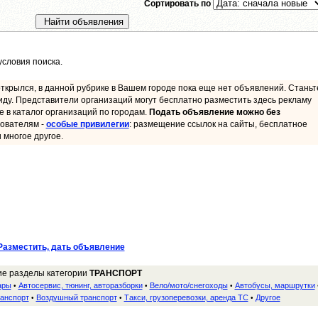
Сортировать по
словия поиска.
ткрылся, в данной рубрике в Вашем городе пока еще нет объявлений. Станьт
иду. Представители организаций могут бесплатно разместить здесь рекламу
ие в каталог организаций по городам.
Подать объявление можно без
ователям -
особые привилегии
: размещение ссылок на сайты, бесплатное
 многое другое.
Разместить, дать объявление
ие разделы категории
ТРАНСПОРТ
ары
Автосервис, тюнинг, авторазборки
Вело/мото/снегоходы
Автобусы, маршрутки
•
•
•
анспорт
Воздушный транспорт
Такси, грузоперевозки, аренда ТС
Другое
•
•
•