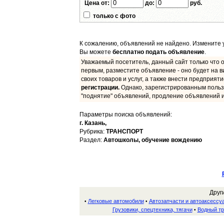
Цена от:
до:
руб.
только с фото
К сожалению, объявлений не найдено. Измените у
Вы можете
бесплатно подать объявление
.
Уважаемый посетитель, данный сайт только что о
первым, разместите объявление - оно будет на в
своих товаров и услуг, а также внести предприят
регистрации.
Однако, зарегистрированным польз
"поднятие" объявлений, продление объявлений и
Параметры поиска объявлений:
г. Казань,
Рубрика:
ТРАНСПОРТ
Раздел:
Автошколы, обучение вождению
Друг
Легковые автомобили
Автозапчасти и автоаксессу
•
•
Грузовики, спецтехника, тягачи
Водный тр
•