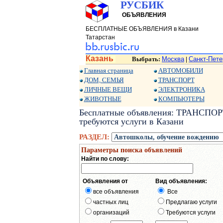
РУСБИК
ОБЪЯВЛЕНИЯ
БЕСПЛАТНЫЕ ОБЪЯВЛЕНИЯ в Казани
Татарстан
Казань
Выбрать:
Москва
Санкт-Пете
|
Главная страница
АВТОМОБИЛИ
ДОМ, СЕМЬЯ
ТРАНСПОРТ
ЛИЧНЫЕ ВЕЩИ
ЭЛЕКТРОНИКА
ЖИВОТНЫЕ
КОМПЬЮТЕРЫ
Бесплатные объявления: ТРАНСПОРТ
требуются услуги в Казани
РАЗДЕЛ:
Параметры поиска объявлений
Найти по слову:
Объявления от
Вид объявления:
все объявления
Все
частных лиц
Предлагаю услуги
организаций
Требуются услуги