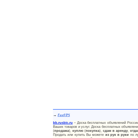
→
FastVPS
bb.rusbic.ru
– Доска бесплатных объявлений России
Ваших товаров и услуг. Доска бесплатных объявлени
(
продажа
),
куплю
(
покупка
),
сдам в аренду
,
отда
Продать или купить Вы можете
из рук в руки
по лу