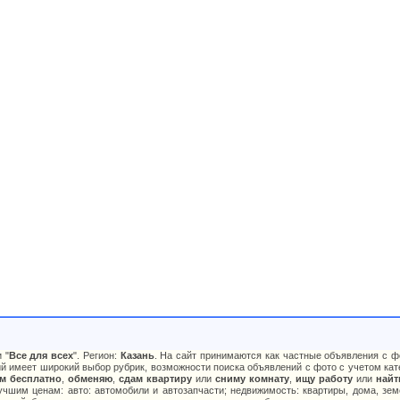
 "
Все для всех
". Регион:
Казань
. На сайт принимаются как частные объявления с ф
й имеет широкий выбор рубрик, возможности поиска объявлений с фото с учетом кате
м бесплатно
,
обменяю
,
сдам квартиру
или
сниму комнату
,
ищу работу
или
найт
чшим ценам: авто: автомобили и автозапчасти; недвижимость: квартиры, дома, зем