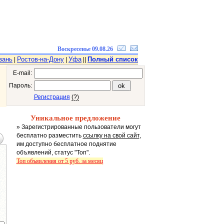
Воскресенье 09.08.26
зань
Ростов-на-Дону
Уфа
Полный список
|
|
||
E-mail:
Пароль:
Регистрация
(?)
Уникальное предложение
» Зарегистрированные пользователи могут
бесплатно разместить
ссылку на свой сайт
,
им доступно бесплатное поднятие
объявлений, статус "Топ".
Топ объявления от 5 руб. за месяц