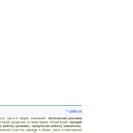
©
rusbic.ru
ото, так и от фирм, компаний -
бесплатная реклама
горий, разделов, а также видов объявлений:
продам
и работу
(
резюме
),
предлагаю работу
(
вакансии
).
ельные участки; одежда и обувь, часы и ювелирные