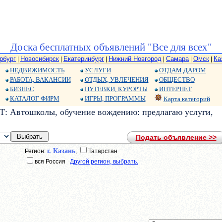
Доска бесплатных объявлений "Все для всех"
рбург
Новосибирск
Екатеринбург
Нижний Новгород
Самара
Омск
Ка
|
|
|
|
|
|
НЕДВИЖИМОСТЬ
УСЛУГИ
ОТДАМ ДАРОМ
РАБОТА, ВАКАНСИИ
ОТДЫХ, УВЛЕЧЕНИЯ
ОБЩЕСТВО
БИЗНЕС
ПУТЕВКИ, КУРОРТЫ
ИНТЕРНЕТ
КАТАЛОГ ФИРМ
ИГРЫ, ПРОГРАММЫ
Карта категорий
: Автошколы, обучение вождению: предлагаю услуги,
Подать объявление >>
г. Казань
Регион:
,
Татарстан
вся Россия
Другой регион, выбрать.