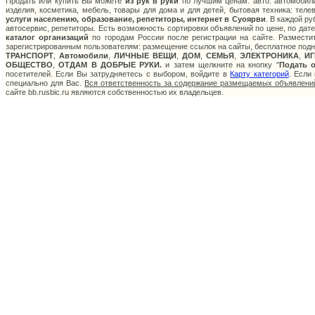
Продать или купить Вы можете
из рук в руки
по лучшим ценам: авто: автомобили
изделия, косметика, мебель, товары для дома и для детей, бытовая техника: тел
услуги населению, образование, репетиторы, интернет в Суоярви
. В каждой р
автосервис, репетиторы. Есть возможность сортировки объявлений по цене, по дат
каталог организаций
по городам России после регистрации на сайте. Размести
зарегистрированным пользователям: размещение ссылок на сайты, бесплатное подня
ТРАНСПОРТ
,
Автомобили
,
ЛИЧНЫЕ ВЕЩИ
,
ДОМ
,
СЕМЬЯ
,
ЭЛЕКТРОНИКА
,
И
ОБЩЕСТВО
,
ОТДАМ В ДОБРЫЕ РУКИ.
и затем щелкните на кнопку "
Подать 
посетителей. Если Вы затрудняетесь с выбором, войдите в
Карту категорий
. Если
специально для Вас.
Вся ответственность за содержание размещаемых объявлений
сайте bb.rusbic.ru являются собственностью их владельцев.