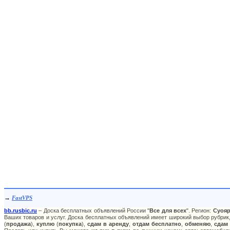
→
FastVPS
bb.rusbic.ru
– Доска бесплатных объявлений России "
Все для всех
". Регион:
Суоя
Ваших товаров и услуг. Доска бесплатных объявлений имеет широкий выбор рубрик,
(
продажа
),
куплю
(
покупка
),
сдам в аренду
,
отдам бесплатно
,
обменяю
,
сдам