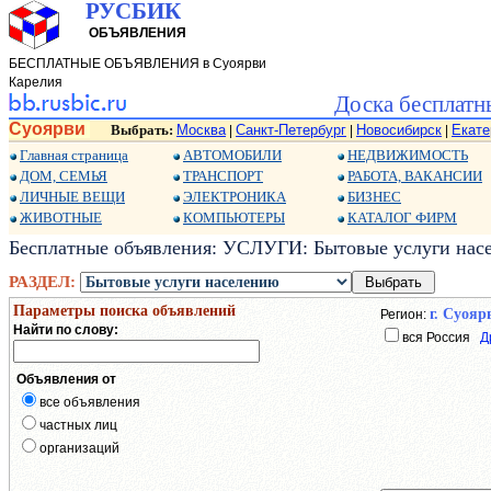
РУСБИК
ОБЪЯВЛЕНИЯ
БЕСПЛАТНЫЕ ОБЪЯВЛЕНИЯ в Суоярви
Карелия
Доска бесплатн
Суоярви
Выбрать:
Москва
Санкт-Петербург
Новосибирск
Екате
|
|
|
Главная страница
АВТОМОБИЛИ
НЕДВИЖИМОСТЬ
ДОМ, СЕМЬЯ
ТРАНСПОРТ
РАБОТА, ВАКАНСИИ
ЛИЧНЫЕ ВЕЩИ
ЭЛЕКТРОНИКА
БИЗНЕС
ЖИВОТНЫЕ
КОМПЬЮТЕРЫ
КАТАЛОГ ФИРМ
Бесплатные объявления: УСЛУГИ: Бытовые услуги нас
РАЗДЕЛ:
Параметры поиска объявлений
г. Суояр
Регион:
Найти по слову:
вся Россия
Д
Объявления от
все объявления
частных лиц
организаций