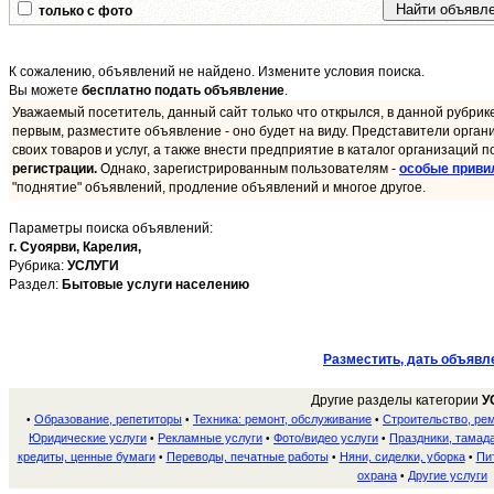
только с фото
К сожалению, объявлений не найдено. Измените условия поиска.
Вы можете
бесплатно подать объявление
.
Уважаемый посетитель, данный сайт только что открылся, в данной рубрик
первым, разместите объявление - оно будет на виду. Представители орган
своих товаров и услуг, а также внести предприятие в каталог организаций п
регистрации.
Однако, зарегистрированным пользователям -
особые приви
"поднятие" объявлений, продление объявлений и многое другое.
Параметры поиска объявлений:
г. Суоярви,
Карелия,
Рубрика:
УСЛУГИ
Раздел:
Бытовые услуги населению
Разместить, дать объявл
Другие разделы категории
У
Образование, репетиторы
Техника: ремонт, обслуживание
Строительство, ре
•
•
•
Юридические услуги
Рекламные услуги
Фото/видео услуги
Праздники, тамада
•
•
•
кредиты, ценные бумаги
Переводы, печатные работы
Няни, сиделки, уборка
Пи
•
•
•
охрана
Другие услуги
•