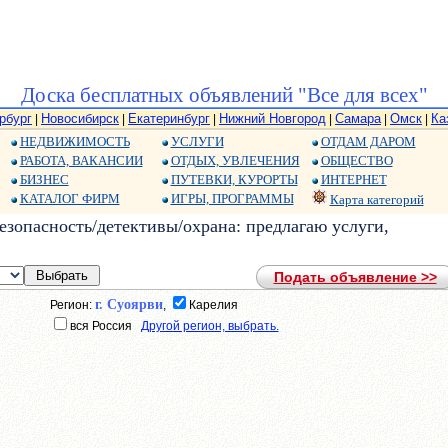
Доска бесплатных объявлений "Все для всех"
рбург
Новосибирск
Екатеринбург
Нижний Новгород
Самара
Омск
Ка
|
|
|
|
|
|
НЕДВИЖИМОСТЬ
УСЛУГИ
ОТДАМ ДАРОМ
РАБОТА, ВАКАНСИИ
ОТДЫХ, УВЛЕЧЕНИЯ
ОБЩЕСТВО
БИЗНЕС
ПУТЕВКИ, КУРОРТЫ
ИНТЕРНЕТ
КАТАЛОГ ФИРМ
ИГРЫ, ПРОГРАММЫ
Карта категорий
зопасность/детективы/охрана: предлагаю услуги,
Подать объявление >>
г. Суоярви
Регион:
,
Карелия
вся Россия
Другой регион, выбрать.