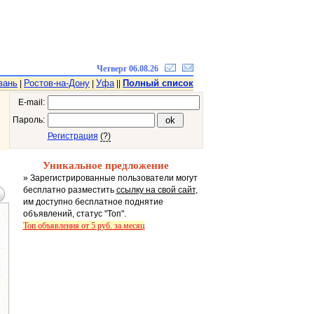
Четверг 06.08.26
зань
Ростов-на-Дону
Уфа
Полный список
|
|
||
E-mail:
Пароль:
Регистрация
(?)
Уникальное предложение
» Зарегистрированные пользователи могут
бесплатно разместить
ссылку на свой сайт
,
им доступно бесплатное поднятие
объявлений, статус "Топ".
Топ объявления от 5 руб. за месяц