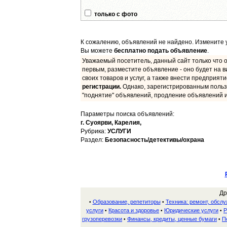
только с фото
К сожалению, объявлений не найдено. Измените у
Вы можете
бесплатно подать объявление
.
Уважаемый посетитель, данный сайт только что о
первым, разместите объявление - оно будет на в
своих товаров и услуг, а также внести предприят
регистрации.
Однако, зарегистрированным польз
"поднятие" объявлений, продление объявлений и
Параметры поиска объявлений:
г. Суоярви,
Карелия,
Рубрика:
УСЛУГИ
Раздел:
Безопасность/детективы/охрана
Др
Образование, репетиторы
Техника: ремонт, обсл
•
•
услуги
Красота и здоровье
Юридические услуги
Р
•
•
•
грузоперевозки
Финансы, кредиты, ценные бумаги
П
•
•