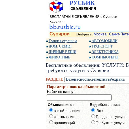
РУСБИК
ОБЪЯВЛЕНИЯ
БЕСПЛАТНЫЕ ОБЪЯВЛЕНИЯ в Суоярви
Карелия
Суоярви
Выбрать:
Москва
Санкт-Пете
|
Главная страница
АВТОМОБИЛИ
ДОМ, СЕМЬЯ
ТРАНСПОРТ
ЛИЧНЫЕ ВЕЩИ
ЭЛЕКТРОНИКА
ЖИВОТНЫЕ
КОМПЬЮТЕРЫ
Бесплатные объявления: УСЛУГИ: Бе
требуются услуги в Суоярви
РАЗДЕЛ:
Параметры поиска объявлений
Найти по слову:
Объявления от
Вид объявления:
все объявления
Все
частных лиц
Предлагаю услуги
организаций
Требуются услуги