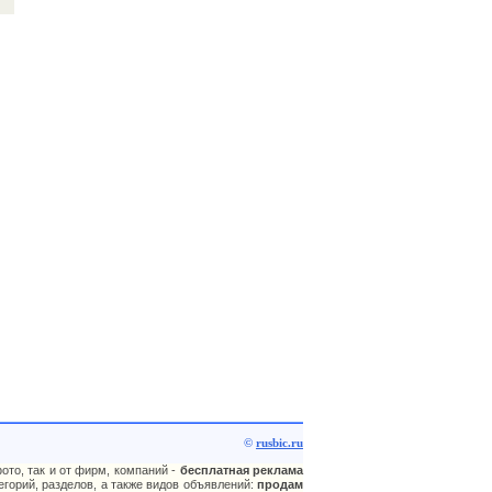
©
rusbic.ru
ото, так и от фирм, компаний -
бесплатная реклама
горий, разделов, а также видов объявлений:
продам