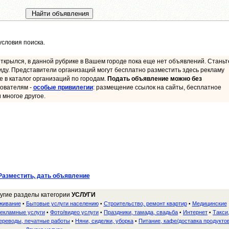
словия поиска.
ткрылся, в данной рубрике в Вашем городе пока еще нет объявлений. Станьт
иду. Представители организаций могут бесплатно разместить здесь рекламу
ие в каталог организаций по городам.
Подать объявление можно без
ователям -
особые привилегии
: размещение ссылок на сайты, бесплатное
 многое другое.
Разместить, дать объявление
угие разделы категории
УСЛУГИ
уживание
Бытовые услуги населению
Строительство, ремонт квартир
Медицинские
•
•
•
екламные услуги
Фото/видео услуги
Праздники, тамада, свадьба
Интернет
Такси
•
•
•
•
ереводы, печатные работы
Няни, сиделки, уборка
Питание, кафе/доставка продукто
•
•