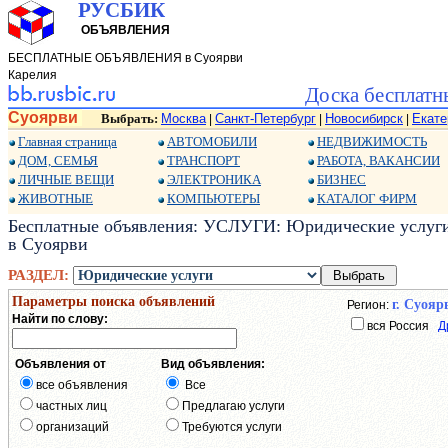
РУСБИК
ОБЪЯВЛЕНИЯ
БЕСПЛАТНЫЕ ОБЪЯВЛЕНИЯ в Суоярви
Карелия
Доска бесплатн
Суоярви
Выбрать:
Москва
Санкт-Петербург
Новосибирск
Екате
|
|
|
Главная страница
АВТОМОБИЛИ
НЕДВИЖИМОСТЬ
ДОМ, СЕМЬЯ
ТРАНСПОРТ
РАБОТА, ВАКАНСИИ
ЛИЧНЫЕ ВЕЩИ
ЭЛЕКТРОНИКА
БИЗНЕС
ЖИВОТНЫЕ
КОМПЬЮТЕРЫ
КАТАЛОГ ФИРМ
Бесплатные объявления: УСЛУГИ: Юридические услуги:
в Суоярви
РАЗДЕЛ:
Параметры поиска объявлений
г. Суояр
Регион:
Найти по слову:
вся Россия
Д
Объявления от
Вид объявления:
все объявления
Все
частных лиц
Предлагаю услуги
организаций
Требуются услуги