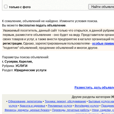
только с фото
К сожалению, объявлений не найдено. Измените условия поиска.
Вы можете
бесплатно подать объявление
.
Уважаемый посетитель, данный сайт только что открылся, в данной рубрик
первым, разместите объявление - оно будет на виду. Представители орган
своих товаров и услуг, а также внести предприятие в каталог организаций п
регистрации.
Однако, зарегистрированным пользователям -
особые приви
"поднятие" объявлений, продление объявлений и многое другое.
Параметры поиска объявлений:
г. Суоярви,
Карелия,
Рубрика:
УСЛУГИ
Раздел:
Юридические услуги
Разместить, дать объявл
Другие разделы категории
У
Образование, репетиторы
Техника: ремонт, обслуживание
Бытовые услуги н
•
•
•
услуги
Красота и здоровье
Рекламные услуги
Фото/видео услуги
Праздники
•
•
•
•
Финансы, кредиты, ценные бумаги
Переводы, печатные работы
Няни, сиделки, 
•
•