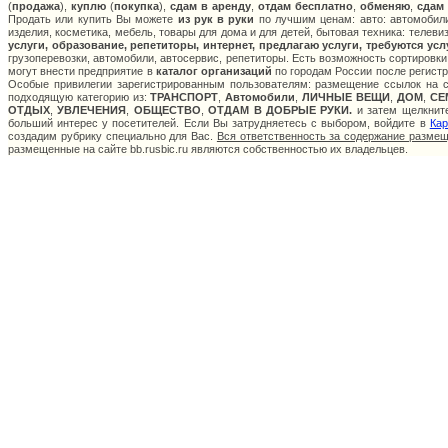
(
продажа
),
куплю
(
покупка
),
сдам в аренду
,
отдам бесплатно
,
обменяю
,
сдам
Продать или купить Вы можете
из рук в руки
по лучшим ценам: авто: автомобили
изделия, косметика, мебель, товары для дома и для детей, бытовая техника: телев
услуги, образование, репетиторы, интернет, предлагаю услуги, требуются ус
грузоперевозки, автомобили, автосервис, репетиторы. Есть возможность сортировки
могут внести предприятие в
каталог организаций
по городам России после регистр
Особые привилегии зарегистрированным пользователям: размещение ссылок на са
подходящую категорию из:
ТРАНСПОРТ
,
Автомобили
,
ЛИЧНЫЕ ВЕЩИ
,
ДОМ
,
СЕ
ОТДЫХ
,
УВЛЕЧЕНИЯ
,
ОБЩЕСТВО
,
ОТДАМ В ДОБРЫЕ РУКИ.
и затем щелкните
больший интерес у посетителей. Если Вы затрудняетесь с выбором, войдите в
Кар
создадим рубрику специально для Вас.
Вся ответственность за содержание разме
размещенные на сайте bb.rusbic.ru являются собственностью их владельцев.