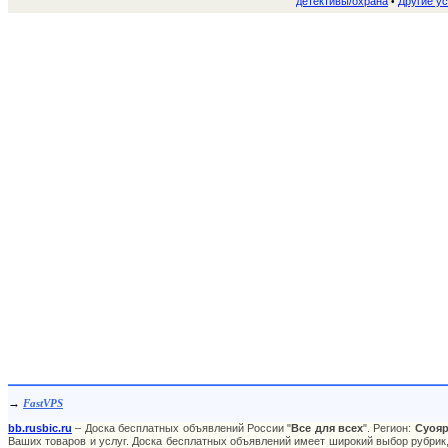
детективы/охрана
Другие ус
•
→
FastVPS
bb.rusbic.ru
– Доска бесплатных объявлений России "
Все для всех
". Регион:
Суоя
Ваших товаров и услуг. Доска бесплатных объявлений имеет широкий выбор рубрик,