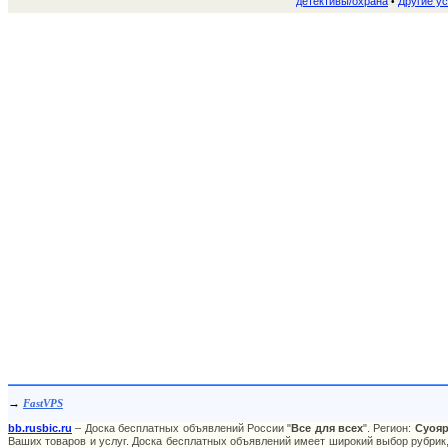
детективы/охрана
Другие ус
•
→
FastVPS
bb.rusbic.ru
– Доска бесплатных объявлений России "
Все для всех
". Регион:
Суоя
Ваших товаров и услуг. Доска бесплатных объявлений имеет широкий выбор рубрик,