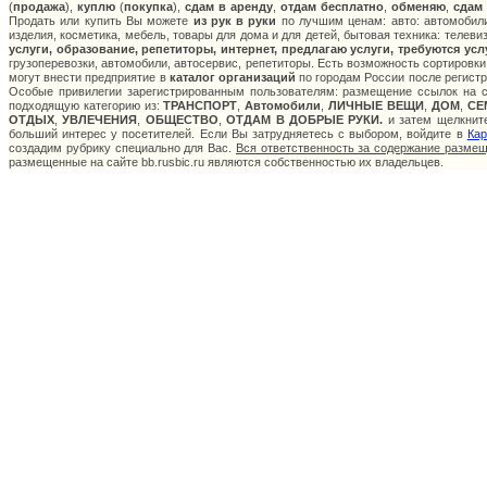
(
продажа
),
куплю
(
покупка
),
сдам в аренду
,
отдам бесплатно
,
обменяю
,
сдам
Продать или купить Вы можете
из рук в руки
по лучшим ценам: авто: автомобили
изделия, косметика, мебель, товары для дома и для детей, бытовая техника: телев
услуги, образование, репетиторы, интернет, предлагаю услуги, требуются ус
грузоперевозки, автомобили, автосервис, репетиторы. Есть возможность сортировки
могут внести предприятие в
каталог организаций
по городам России после регистр
Особые привилегии зарегистрированным пользователям: размещение ссылок на са
подходящую категорию из:
ТРАНСПОРТ
,
Автомобили
,
ЛИЧНЫЕ ВЕЩИ
,
ДОМ
,
СЕ
ОТДЫХ
,
УВЛЕЧЕНИЯ
,
ОБЩЕСТВО
,
ОТДАМ В ДОБРЫЕ РУКИ.
и затем щелкните
больший интерес у посетителей. Если Вы затрудняетесь с выбором, войдите в
Кар
создадим рубрику специально для Вас.
Вся ответственность за содержание разме
размещенные на сайте bb.rusbic.ru являются собственностью их владельцев.