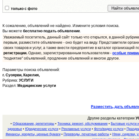
только с фото
К сожалению, объявлений не найдено. Измените условия поиска.
Вы можете
бесплатно подать объявление
.
Уважаемый посетитель, данный сайт только что открылся, в данной рубрик
первым, разместите объявление - оно будет на виду. Представители орган
своих товаров и услуг, а также внести предприятие в каталог организаций п
регистрации.
Однако, зарегистрированным пользователям -
особые приви
"поднятие" объявлений, продление объявлений и многое другое.
Параметры поиска объявлений:
г. Суоярви,
Карелия,
Рубрика:
УСЛУГИ
Раздел:
Медицинские услуги
Разместить, дать объявл
Другие разделы категории
У
Образование, репетиторы
Техника: ремонт, обслуживание
Бытовые услуги 
•
•
•
здоровье
Юридические услуги
Рекламные услуги
Фото/видео услуги
Праздни
•
•
•
•
Финансы, кредиты, ценные бумаги
Переводы, печатные работы
Няни, сиделки, 
•
•