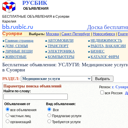
РУСБИК
ОБЪЯВЛЕНИЯ
БЕСПЛАТНЫЕ ОБЪЯВЛЕНИЯ в Суоярви
Карелия
Доска бесплатн
Суоярви
Выбрать:
Москва
Санкт-Петербург
Новосибирск
Екате
|
|
|
Главная страница
АВТОМОБИЛИ
НЕДВИЖИМОСТЬ
ДОМ, СЕМЬЯ
ТРАНСПОРТ
РАБОТА, ВАКАНСИИ
ЛИЧНЫЕ ВЕЩИ
ЭЛЕКТРОНИКА
БИЗНЕС
ЖИВОТНЫЕ
КОМПЬЮТЕРЫ
КАТАЛОГ ФИРМ
Бесплатные объявления: УСЛУГИ: Медицинские услуги:
в Суоярви
РАЗДЕЛ:
Параметры поиска объявлений
г. Суояр
Регион:
Найти по слову:
вся Россия
Д
Объявления от
Вид объявления:
все объявления
Все
частных лиц
Предлагаю услуги
организаций
Требуются услуги